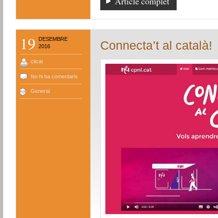
Article complet
19
DESEMBRE
Connecta’t al català!
2016
clicat
No hi ha comentaris
General