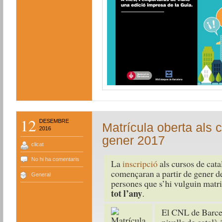
12
DESEMBRE
Matrícula oberta als 
2016
gener 2017
clicat
No hi ha comentaris
La
inscripció
als cursos de cat
començaran a partir de gener de 
General
persones que s’hi vulguin matri
tot l’any
.
El CNL de Barcel