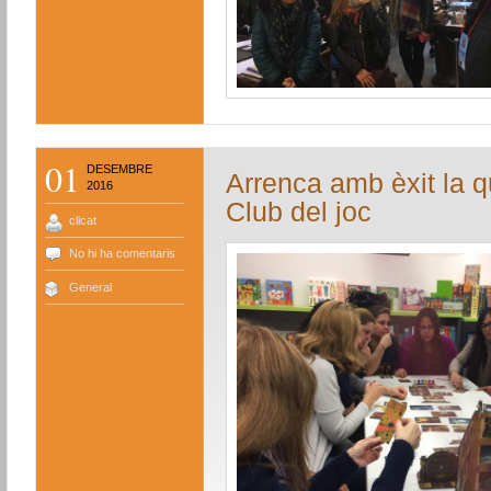
01
DESEMBRE
Arrenca amb èxit la q
2016
Club del joc
clicat
No hi ha comentaris
General