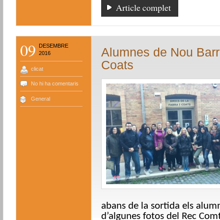
Article complet
09
DESEMBRE
Alumnes de Nou Barris
2016
Coats
clicat
No hi ha comentaris
General
abans de la sortida els alum
d’algunes fotos del Rec Comtal