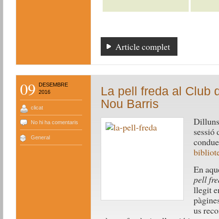
Article complet
09
DESEMBRE
La pell freda al Club 
2016
Nou Barris
clicat
Dilluns
No hi ha comentaris
sessió 
General
condue
bibliot
En aque
pell fr
llegit 
pàgine
us re