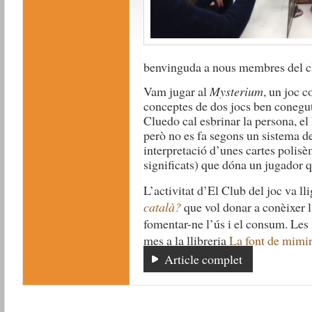
benvinguda a nous membres del c
Vam jugar al
Mysterium
, un joc 
conceptes de dos jocs ben conegu
Cluedo
cal esbrinar la persona, el 
però no es fa segons un sistema d
interpretació d’unes cartes polisè
significats) que dóna un jugador q
L’activitat d’El Club del joc va l
català?
que vol donar a conèixer l’
fomentar-ne l’ús i el consum. Les
mes a la llibreria
La font de mimir
Article complet