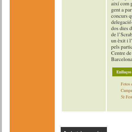
així com p
gent a par
concurs qu
delegació 
dos dies 
de l’Scrab
un èxit i 
pels parti
Centre de
Barcelon
Enllaços
Fotos 
Campan
5è Fes