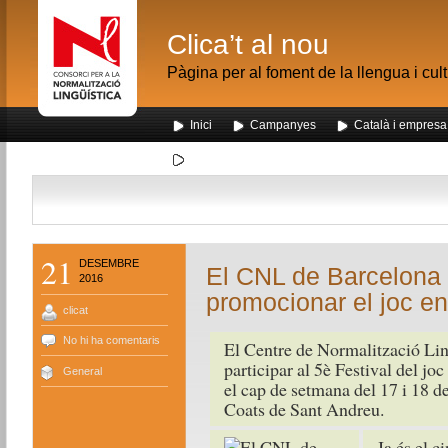
Clica’t al nou
Pàgina per al foment de la llengua i cul
Inici
Campanyes
Català i empresa
Segona visita dels alumnes de Nou Barris al me
21
DESEMBRE
El CNL de Barcelona 
2016
promocionar el joc en
clicat
No hi ha comentaris
El Centre de Normalització Li
participar al 5è Festival del j
General
el cap de setmana del 17 i 18 de
Coats de Sant Andreu.
Ja és el c