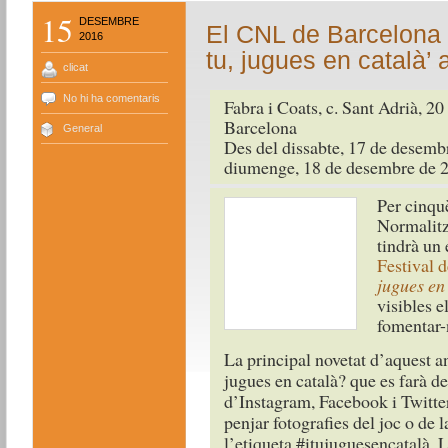
15
DESEMBRE
El CNL de Barcelona 
2016
tu, jugues en català’
clicat
No hi ha comentaris
Fabra i Coats, c. Sant Adrià, 20
Barcelona
General
Des del dissabte, 17 de desembr
diumenge, 18 de desembre de 
Per cinqu
Normalitz
tindrà un
Festival d
jugues en
visibles e
fomentar-n
La principal novetat d’aquest an
jugues en català? que es farà de
d’Instagram, Facebook i Twitter
penjar fotografies del joc o de 
l’etiqueta #itujuguesencatalà. L