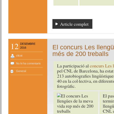
Article complet
12
DESEMBRE
El concurs Les lleng
2016
més de 200 treballs
clicat
No hi ha comentaris
La participació al
concurs Les 
pel CNL de Barcelona, ha estat t
General
213 autobiografies lingüístiques
40 en la col·lectiva, en diferent
fotogràfic.
El pas
termin
llengü
CNL d