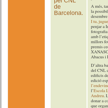
pel CNL
A més, tam
de
la possibi
Barcelona.
desembre 
I tu, jugu
penjar a 
fotografia
amb l’etiq
millors fo
premis ce
XANASCA
Abacus i 
D’altra b
del CNL d
edificis d
edició esp
l’endevin
l’
Escola L
Andreu
. 
donar a c
que organi