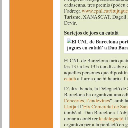
cadascuna, tres premis (podeu c
l’adreça
www.cpnl.cat/itujugue
Turisme, XANASCAT, Dagoll 
.
Devir
Sortejos de jocs en català
El CNL de Barcelona farà quatre
les 13 i a les 19 h tan dissabte
aquelles persones
que dipositin 
català
a l’urna que hi haurà a l’
D’altra banda, la Delegació d
Barcelona ha organitzat una edi
l’encertes, l’endevines
“, amb la
Llotja
i l’
Eix Comercial de San
també al Dau Barcelona. L’objec
donar a conèixer
la delegació
i 
organitza per a la població en 