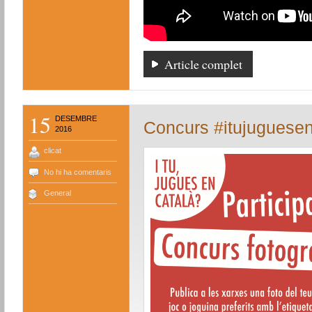
Article complet
15
DESEMBRE
Concurs #itujuguesen
2016
clicat
No hi ha comentaris
General