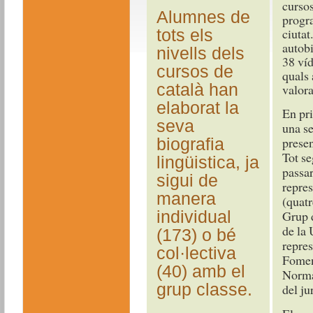
cursos
Alumnes de
progra
ciutat
tots els
autobi
nivells dels
38 víd
cursos de
quals 
català han
valora
elaborat la
En pri
seva
una se
presen
biografia
Tot se
lingüistica, ja
passar
sigui de
repre
manera
(quatr
individual
Grup 
de la 
(173) o bé
repres
col·lectiva
Foment
(40) amb el
Normal
grup classe.
del ju