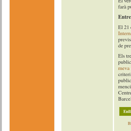
El ver
farà p
Entre
El 21 
Inter
previs
de pre
Els tr
publi
meva 
criter
public
menci
Centr
Barce
Enll
B