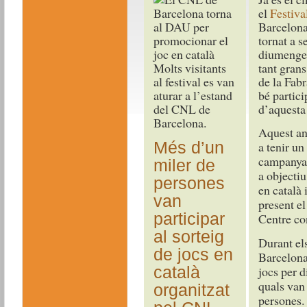
el
Festiva
Barcelona,
tornat a s
diumenge 
Molts visitants
tant grans
al festival es van
de la Fabr
aturar a l’estand
bé partici
del CNL de
d’aquesta 
Barcelona.
Aquest an
Més d’un
a tenir un
campany
miler de
a objectiu
persones
en català 
van
present el
participar
Centre con
al sorteig
Durant els
de jocs en
Barcelona
català
jocs per d
quals van 
organitzat
persones.