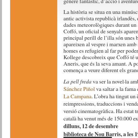
gènere fantàstic, d’acció i aventur
La història se situa en una minúsc
antic activista republicà irlandès
dades meteorològiques durant un a
Coffó, un oficial de senyals apare
principal perill de l’illa són unes 
apareixen al vespre i marxen amb e
homes es refugien al far per poder 
Kollege descobreix que Coffó té 
Aneris, que és la seva amant. A po
comença a veure diferent els grano
La pell freda
va ser la novel·la amb
Sánchez Piñol
va saltar a la fama 
La Campana
. L’obra ha tingut un
reimpressions, traduccions i venda
versió cinematogràfica. Ha estat tr
català ha venut més de 150.000 e
dilluns, 12 de desembre
biblioteca de Nou Barris, a les 1