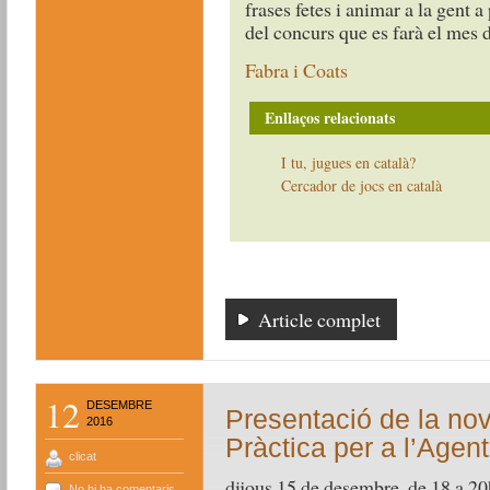
frases fetes i animar a la gent a
del concurs que es farà el mes d
Fabra i Coats
Enllaços relacionats
I tu, jugues en català?
Cercador de jocs en català
Article complet
12
DESEMBRE
Presentació de la nov
2016
Pràctica per a l’Agen
clicat
dijous 15 de desembre, de 18 a 20
No hi ha comentaris