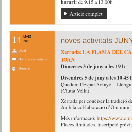
horari:
de 9.15 a 13.00h
Article complet
14
MAIG
noves activitats JUN
2015
Xerrada: LA FLAMA DEL C
clicat
JOAN
No hi ha comentaris
Dimecres 3 de juny a les 19 h
General
Divendres 5 de juny a les 10.45 
Quedem l’Espai Avinyó – Llengua 
(Ciutat Vella).
Xerrada per conèixer la tradició d
Amb la col·laboració d’Òmnium.
Més informació:
https://www.omn
Places limitades. Inscripció prèvia