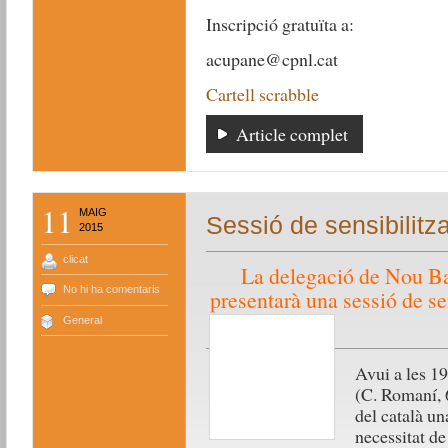
Inscripció gratuïta a:
acupane@cpnl.cat
Cartell scrabble
Article complet
11
MAIG
Sessió de sensibilitz
2015
clicat
La delegació de Nou B
No hi ha comentaris
presentarà una sessió de se
General
Avui a les 19
(C. Romaní, 6
del català u
necessitat de