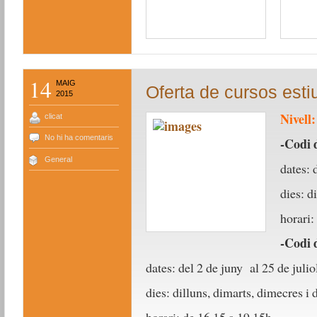
14
MAIG
Oferta de cursos esti
2015
Nivell:
clicat
No hi ha comentaris
-Codi 
General
dates: 
dies: d
horari:
-Codi 
dates: del 2 de juny al 25 de juli
dies: dilluns, dimarts, dimecres i 