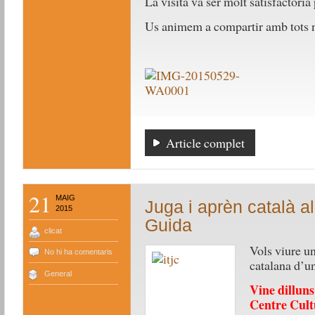
La visita va ser molt satisfactòria
Us animem a compartir amb tots n
Article complet
21
MAIG
Juga i aprèn català al
2015
Guida
clicat
Vols v
iure u
No hi ha comentaris
catalana d’un
General
Vine dilluns
Centre Cult