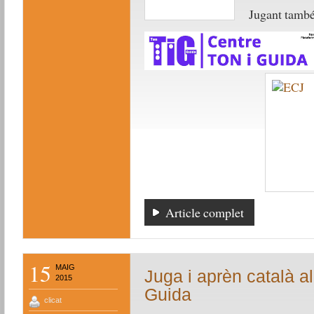
Jugant tamb
Article complet
15
MAIG
Juga i aprèn català al
2015
Guida
clicat