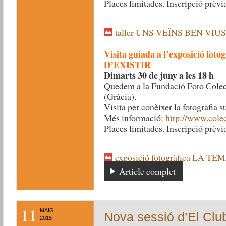
Places limitades. Inscripció prèvia
taller UNS VEÏNS BEN VIUS
Visita guiada a l’exposició f
D’EXISTIR
Dimarts 30 de juny a les 18 h
Quedem a la Fundació Foto Colect
(Gràcia).
Visita per conèixer la fotografia 
Més informació:
http://www.colec
Places limitades. Inscripció prèvia
exposició fotogràfica LA T
Article complet
11
MAIG
Nova sessió d’El Club
2015