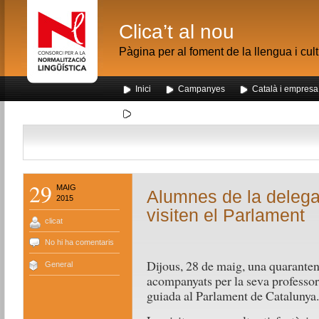
Clica’t al nou
Pàgina per al foment de la llengua i cul
Inici
Campanyes
Català i empresa
Segona visita dels alumnes de Nou Barris al me
29
MAIG
Alumnes de la delega
2015
visiten el Parlament
clicat
No hi ha comentaris
Dijous, 28 de maig, una quaranten
General
acompanyats per la seva professora
guiada al Parlament de Catalunya.