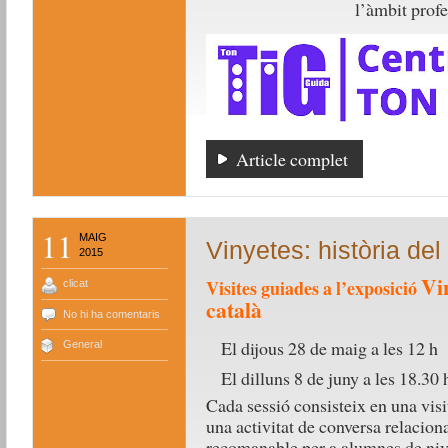
l’àmbit profe
Article complet
11
MAIG
Vinyetes: història de
2015
Vin
Visites guiades a l’exposició
clicat
català
No hi ha comentaris
El dijous 28 de maig a les 12 h
General
El dilluns 8 de juny a les 18.30 
Cada sessió consisteix en una visit
una activitat de conversa relacio
recomanable per a alumnes de nivel