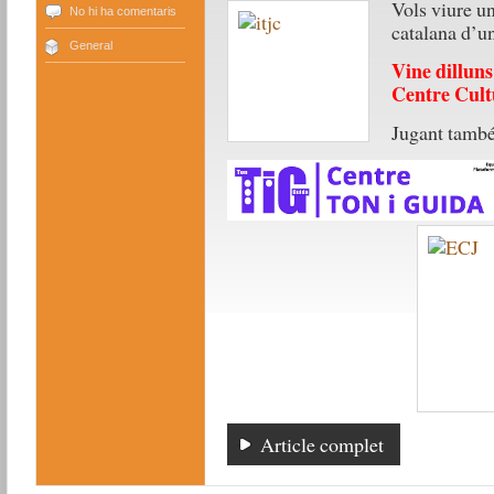
Vols v
iure u
No hi ha comentaris
catalana d’un
General
Vine dilluns
Centre Cult
Jugant tamb
Article complet