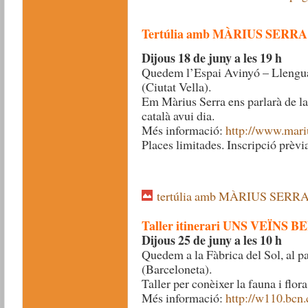
Tertúlia amb MÀRIUS SERRA
Dijous 18 de juny a les 19 h
Quedem l’Espai Avinyó – Llengua 
(Ciutat Vella).
Em Màrius Serra ens parlarà de la 
català avui dia.
Més informació:
http://www.mariu
Places limitades. Inscripció prèvia
tertúlia amb MÀRIUS SERRA
Taller itinerari UNS VEÏNS B
Dijous 25 de juny a les 10 h
Quedem a la Fàbrica del Sol, al pa
(Barceloneta).
Taller per conèixer la fauna i flora
Més informació:
http://w110.bcn.c