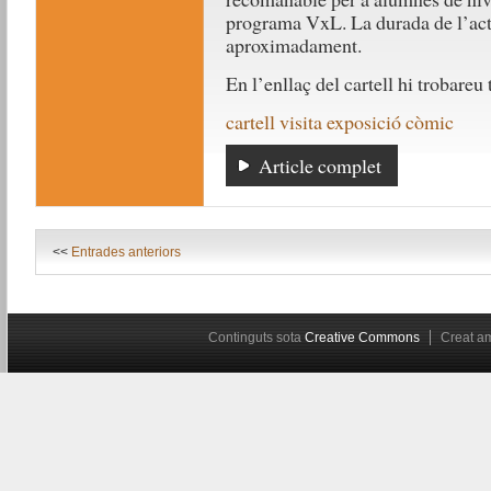
programa VxL. La durada de l’acti
aproximadament.
En l’enllaç del cartell hi trobareu
cartell visita exposició còmic
Article complet
<<
Entrades anteriors
Continguts sota
Creative Commons
Creat 