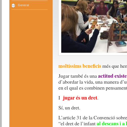
General
moltíssims beneficis
més que hem 
actitud existe
Jugar també és una
d’abordar la vida, una manera d’ut
en el qual es combinen pensament,
jugar és un dret
I
.
Sí, un dret.
L’article 31 de la Convenció sobre 
al descans i a l
“el dret de l’infant