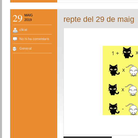
29
MAIG
repte del 29 de maig
2019
clicat
No hi ha comentaris
General