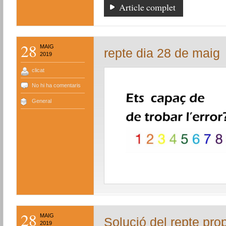
Article complet
28
MAIG
repte dia 28 de maig
2019
clicat
No hi ha comentaris
General
28
MAIG
Solució del repte pro
2019