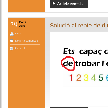
Article complet
29
MAIG
Solució al repte de d
2019
clicat
No hi ha comentaris
General