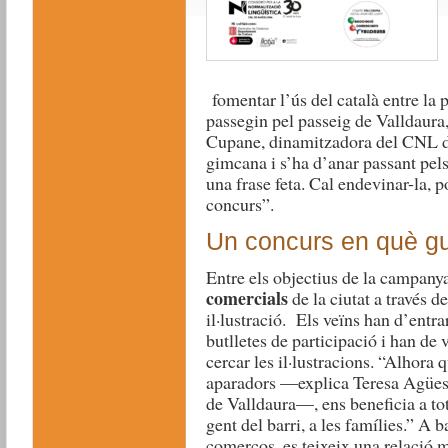
fomentar l’ús del català entre la 
passegin pel passeig de Valldaura
Cupane, dinamitzadora del CNL de
gimcana i s’ha d’anar passant pe
una frase feta. Cal endevinar-la, po
concurs”.
Un concurs en què g
Entre els objectius de la campanya
comercials
de la ciutat a través de
il·lustració. Els veïns han d’entrar
butlletes de participació i han de 
cercar les il·lustracions. “Alhora 
aparadors —explica Teresa Agües,
de Valldaura—, ens beneficia a to
gent del barri, a les famílies.” A 
comerços, es teixeix una relació m