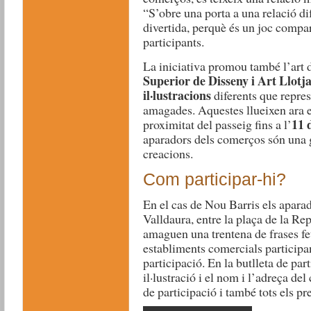
“S’obre una porta a una relació dif
divertida, perquè és un joc compar
participants.
La iniciativa promou també l’art d
Superior de Disseny i Art Llotj
il·lustracions
diferents que repres
amagades. Aquestes llueixen ara e
11 
proximitat del passeig fins a l’
aparadors dels comerços són una g
creacions.
Com participar-hi?
En el cas de Nou Barris els aparad
Valldaura, entre la plaça de la Rep
amaguen una trentena de frases fet
establiments comercials participan
participació. En la butlleta de par
il·lustració i el nom i l’adreça d
de participació i també tots els pr