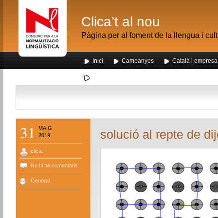
Clica’t al nou
Pàgina per al foment de la llengua i cul
Inici
Campanyes
Català i empresa
Segona visita dels alumnes de Nou Barris al me
31
MAIG
solució al repte de d
2019
clicat
No hi ha comentaris
General