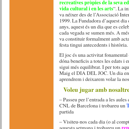
recreatives pròpies de la seva ed
vida cultural i en les arts
“. La in
va néixer des de l’Associació Int
1999. La Fundadora d’aquest dia é
anys, aquest és un dia que es celeb
cada vegada se sumen més. A més 
va constituir formalment amb acta 
festa tingui antecedents i història.
El joc és una activitat fonamental
dóna beneficis a totes les edats i 
sigui més equilibrat. I per tots aq
Maig el DIA DEL JOC. Un dia en
aprendrem i deixarem volar la nos
Voleu jugar amb nosaltr
– Passeu per l’entrada a les aules
T
CNL de Barcelona i trobareu un
partida
– Visiteu-nos cada dia (o al comp
rep
aquesta setmana i trobareu un