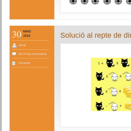
30
MAIG
Solució al repte de 
2019
clicat
No hi ha comentaris
General