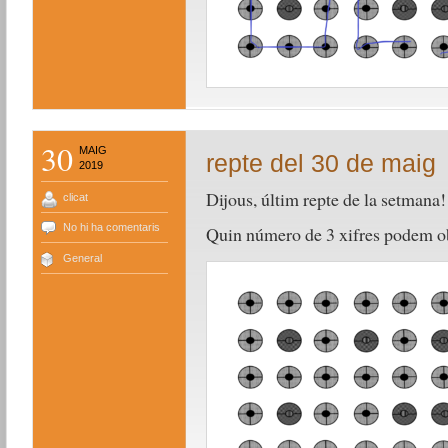
30
MAIG
repte del 30 de maig
2019
Dijous, últim repte de la setmana!
clicat
No hi ha comentaris
Quin número de 3 xifres podem ob
General