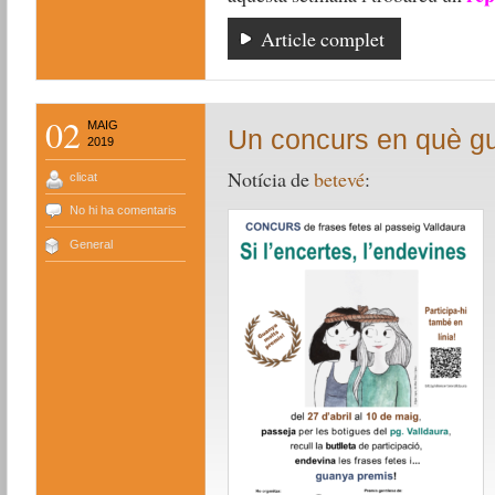
Article complet
02
MAIG
Un concurs en què g
2019
Notícia de
betevé
:
clicat
No hi ha comentaris
General