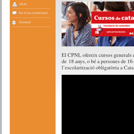
clicat
No hi ha comentaris
General
El CPNL ofereix cursos generals de
de 18 anys, o bé a persones de 16
l’escolarització obligatòria a Cata