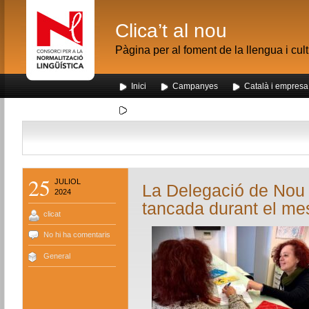
Clica’t al nou
Pàgina per al foment de la llengua i cul
Inici
Campanyes
Català i empresa
Segona visita dels alumnes de Nou Barris al me
25
JULIOL
La Delegació de Nou 
2024
tancada durant el me
clicat
No hi ha comentaris
General