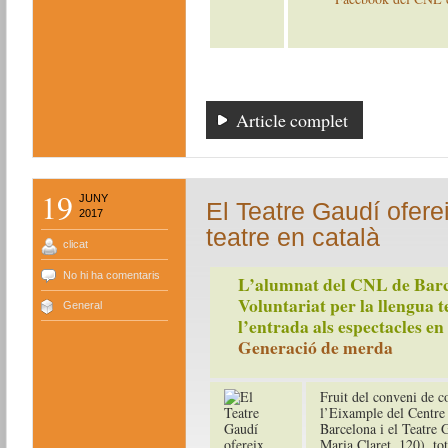
Article complet
19
JUNY
El Teatre Gaudí ofer
2017
teatre en català
clicat
No hi ha comentaris
L’alumnat del CNL de Barcel
Voluntariat per la llengua
General
l’entrada als espectacles en
Generació de merda
Fruit del conveni de c
l’Eixample del Centre
Barcelona i el Teatre 
Maria Claret, 120), tot