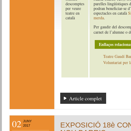
parelles lingüístiques 
podran beneficiar-se d
espectacles en català
S
merda
.
Per gaudir del descomp
carnet de l’alumne o de
Enllaços relaciona
Teatre Gaudí Ba
Voluntariat per l
Article complet
02
JUNY
EXPOSICIÓ 18è CO
2017