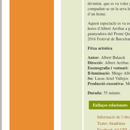
divinitat, que es va voler 
compadint-se en la seva hu
d’un home.
Aquest espectacle es va e
hores d’Albert Arribas a p
guanyadora del Premi Qu
2016 Festival de Barcelon
Fitxa artística
Autor:
Albert Balasch
Direcció:
Albert Arribas
Escenografia i vestuari:
Il·luminació:
Mingo Alb
So:
Lucas Ariel Vallejos
Producció executiva:
Ma
Durada:
55 minuts.
Enllaços relacionats
Informació de l’obr
Teatre Akadèmia
Facebook del CNL 