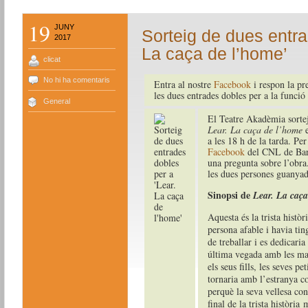
19
JUNY
Sorteig de dues entra
2017
La caça de l’home’
clicat
No hi ha comentaris
Entra al nostre
Facebook
i respon la p
les dues entrades dobles per a la funció
General
El Teatre Akadèmia sortej
Lear. La caça de l’home
a les 18 h de la tarda. Per 
Facebook
del CNL de Bar
una pregunta sobre l’obra
les dues persones guanyad
Sinopsi de
Lear. La caça
Aquesta és la trista histò
persona afable i havia ting
de treballar i es dedicaria
última vegada amb les man
els seus fills, les seves pe
tornaria amb l’estranya c
perquè la seva vellesa con
final de la trista històri