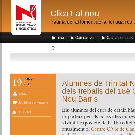
Clica’t al nou
Pàgina per al foment de la llengua i cul
Inici
Campanyes
Català i empresa
Segona visita dels alumnes de Nou Barris al me
19
JUNY
Alumnes de Trinitat N
2017
dels treballs del 18
clicat
Nou Barris
No hi ha comentaris
Els alumnes del curs de català bàs
General
imparteix per als pares i les mares
visitat l’exposició de la 18a edic
anualment el
Centre Cívic de Can