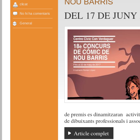
NOU BARRIS
clicat
DEL 17 DE JUNY 
No hi ha comentaris
General
de premis es dinamitzaran activita
de dibuixants professionals i asso
Article complet