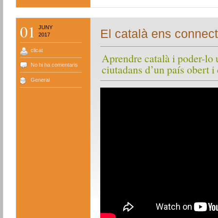
01
JUNY
El català ens connec
2017
clicat
Aprendre català i poder-lo u
No hi ha comentaris
ciutadans d’un país obert i
General