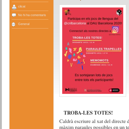
clicat
No hi ha comentaris
General
TROBA-LES TOTES!
Caldrà escriure al xat del direct
màxim paraules possibles en un t