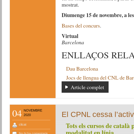
mostrat.
Diumenge 15 de novembre, a les
Bases del concurs
.
Virtual
Barcelona
ENLLAÇOS RELA
Dau Barcelona
Jocs de llengua del CNL de Ba
Article complet
04
NOVEMBRE
El CPNL cessa l’activ
2020
Tots els cursos de català 
clicat
modalitat en línia
No hi ha comentaris