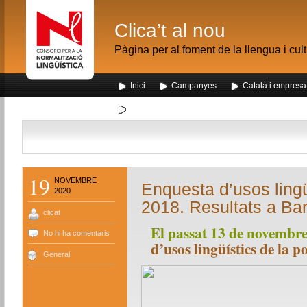
Clica’t al nou
Pàgina per al foment de la llengua i cul
Inici
Campanyes
Català i empresa
Segona visita dels alumnes de Nou Barris al me
19
NOVEMBRE
Enquesta d’usos lingü
2020
2018. Resultats a Ba
clicat
El passat 13 de novembre 
No hi ha comentaris
d’usos lingüístics de la p
General