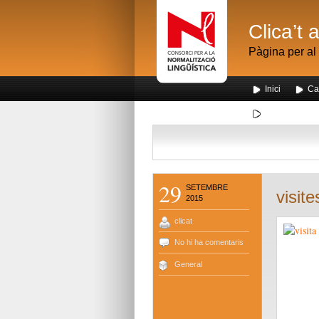
Clica’t 
Pàgina per al 
Inici
Ca
Segona visita
29
SETEMBRE
visit
2015
clicat
No hi ha comentaris
General