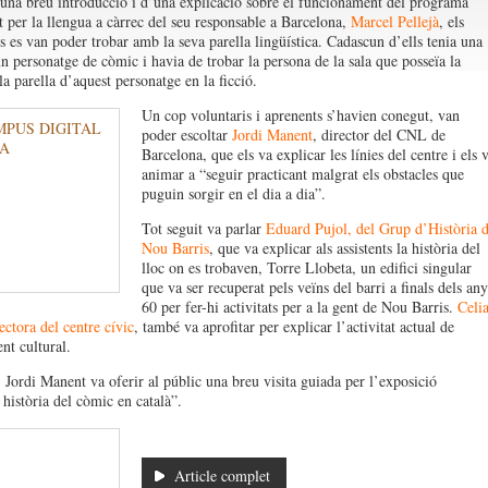
una breu introducció i d’una explicació sobre el funcionament del programa
t per la llengua a càrrec del seu responsable a Barcelona,
Marcel Pellejà
, els
ts es van poder trobar amb la seva parella lingüística. Cadascun d’ells tenia una
n personatge de còmic i havia de trobar la persona de la sala que posseïa la
a parella d’aquest personatge en la ficció.
Un cop voluntaris i aprenents s’havien conegut, van
poder escoltar
Jordi Manent
, director del CNL de
Barcelona, que els va explicar les línies del centre i els 
animar a “seguir practicant malgrat els obstacles que
puguin sorgir en el dia a dia”.
Tot seguit va parlar
Eduard Pujol, del Grup d’Història 
Nou Barris
, que va explicar als assistents la història del
lloc on es trobaven, Torre Llobeta, un edifici singular
que va ser recuperat pels veïns del barri a finals dels any
60 per fer-hi activitats per a la gent de Nou Barris.
Celi
ectora del centre cívic
, també va aprofitar per explicar l’activitat actual de
nt cultural.
 Jordi Manent va oferir al públic una breu visita guiada per l’exposició
 història del còmic en català”.
Article complet