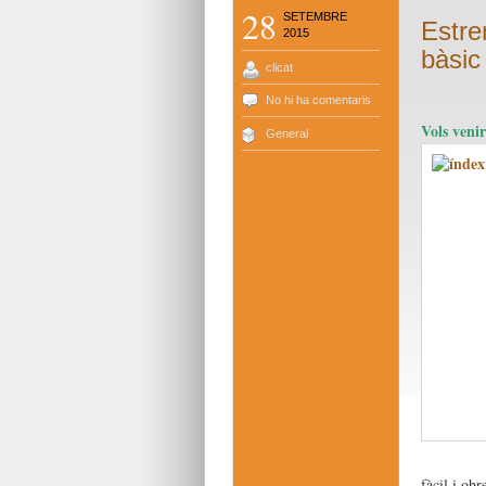
28
SETEMBRE
Estre
2015
bàsic
clicat
No hi ha comentaris
Vols venir
General
fàcil i obr