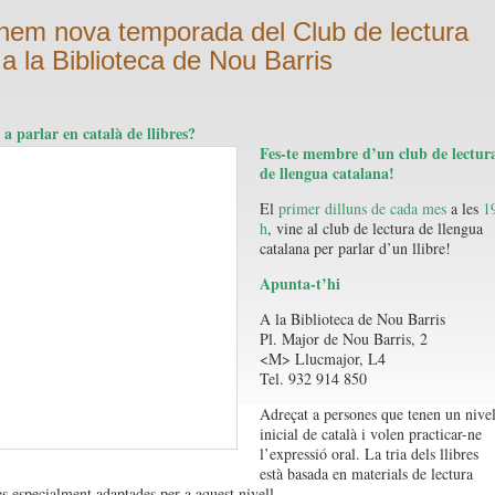
nem nova temporada del Club de lectura
 a la Biblioteca de Nou Barris
 a parlar en català de llibres?
Fes-te membre d’un club de lectur
de llengua catalana!
El
primer dilluns de cada mes
a les
1
h
, vine al club de lectura de llengua
catalana per parlar d’un llibre!
Apunta-t’hi
A la Biblioteca de Nou Barris
Pl. Major de Nou Barris, 2
<M> Llucmajor, L4
Tel. 932 914 850
Adreçat a persones que tenen un nivel
inicial de català i volen practicar-ne
l’expressió oral. La tria dels llibres
està basada en materials de lectura
es especialment adaptades per a aquest nivell.