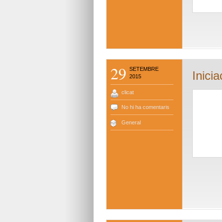
29
SETEMBRE
Inicia
2015
clicat
No hi ha comentaris
General