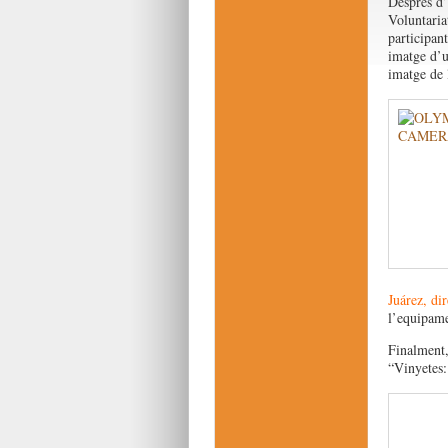
Després d’
Voluntaria
participan
imatge d’u
imatge de l
Juárez, dir
l’equipame
Finalment,
“Vinyetes: