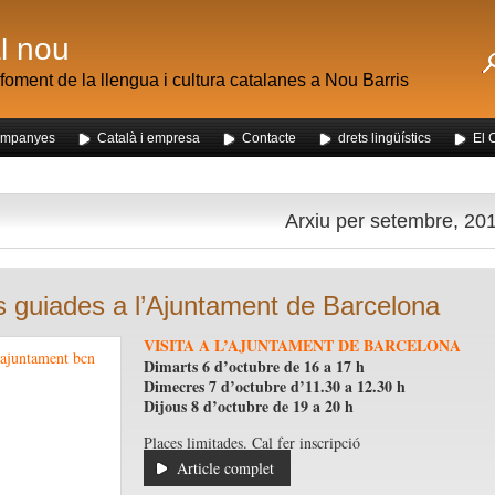
al nou
foment de la llengua i cultura catalanes a Nou Barris
mpanyes
Català i empresa
Contacte
drets lingüístics
El 
 dels alumnes de Nou Barris al mercat de la Mercè
Arxiu per setembre, 20
es guiades a l’Ajuntament de Barcelona
VIS
ITA A L’AJUNTAMENT DE BARCELONA
Dimar
ts 6 d’octubre de 16 a 17 h
Dimecres 7 d’octubre d’11.30 a 12.30 h
Dijous 8 d’octubre de 19 a 20 h
Places limitades. Cal fer inscripció
Article complet