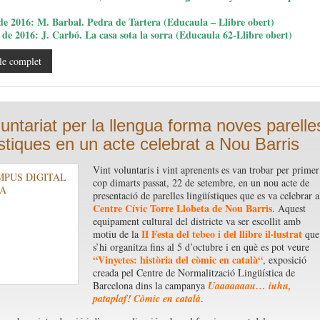
 de 2016: M. Barbal. Pedra de Tartera (Educaula – Llibre obert)
 de 2016: J. Carbó. La casa sota la sorra (Educaula 62-Llibre obert)
le complet
luntariat per la llengua forma noves parelle
ístiques en un acte celebrat a Nou Barris
Vint voluntaris i vint aprenents es van trobar per primer
cop dimarts passat, 22 de setembre, en un nou acte de
presentació de parelles lingüístiques que es va celebrar a
Centre Cívic Torre Llobeta de Nou Barris
. Aquest
equipament cultural del districte va ser escollit amb
II Festa del tebeo i del llibre il·lustrat
motiu de la
que
s’hi organitza fins al 5 d’octubre i en què es pot veure
“
Vinyetes: història del còmic en català
“
, exposició
creada pel Centre de Normalització Lingüística de
Barcelona dins la campanya
Uaaaaaaau… iuhu,
pataplaf! Còmic en català
.