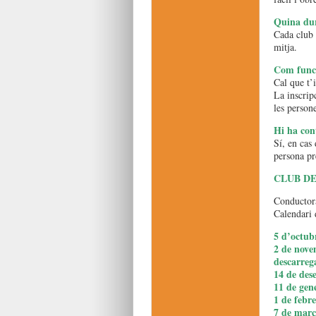
Quina du
Cada club 
mitja.
Com funci
Cal que t’i
La inscripc
les person
Hi ha cont
Sí, en cas 
persona pre
CLUB DE
Conductora
Calendari 
5 d’octubr
2 de nove
descarreg
14 de des
11 de gen
1 de febre
7 de març