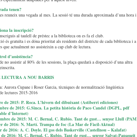
rada tenen?
es reuneix una vegada al mes. La sessió té una durada aproximada d’una hora i
ona la inscripció?
nscriguis al taulell de préstec a la biblioteca on es fa el club.
ió és gratuïta i es dóna prioritat als residents del districte de cada biblioteca i a
es que actualment no assisteixin a cap club de lectura.
rol d’assistència?
de no assistir al 80% de les sessions, la plaça quedarà a disposició d’una altra
inscrita.
 LECTURA A NOU BARRIS
: Aurora Cupane i Roser Garcia, tècniques de normalització lingüística
de lectures 2015-2016
e de 2015: P. Roca. L’hivern del dibuixant (Astiberri ediciones)
mbre de 2015: G.Sinca. La petita història de Paco Candel (DGPL, pdf
able d’Internet)
embre de 2015: M. C. Bernal, C. Rubio. Tant de gust… senyor Llull (PAM
er de 2016: N. Martí. Trampa de foc (La Mar de Fàcil-Aktual)
r de 2016: A. C. Doyle. El gos dels Baskerville (Castellnou – Kalafat)
 de 2016: M. C. Bernal, C. Rubio. Tant de gust… senyor Salvat-Papasseit