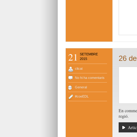
21
SETEMBRE
26 de
2015
clicat
No hi ha comentaris
General
#coeEDL
En commemo
regió.
Artic