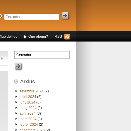
Club del joc
Què oferim?
RSS
15
Arxius
setembre 2024
(2)
juliol 2024
(2)
juny 2024
(8)
maig 2024
(3)
abril 2024
(3)
març 2024
(3)
febrer 2024
(2)
desembre 2023
(2)