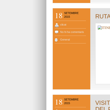
18
SETEMBRE
RUTA
2015
clicat
No hi ha comentaris
General
18
SETEMBRE
VISI
2015
DEL