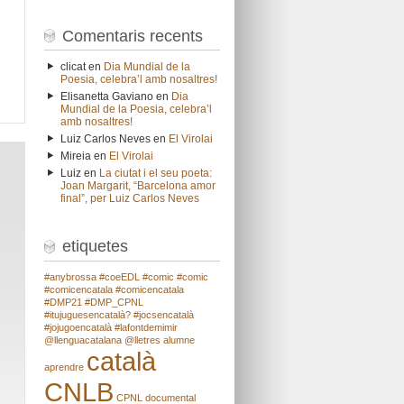
Comentaris recents
clicat
en
Dia Mundial de la
Poesia, celebra’l amb nosaltres!
Elisanetta Gaviano
en
Dia
Mundial de la Poesia, celebra’l
amb nosaltres!
Luiz Carlos Neves
en
El Virolai
Mireia
en
El Virolai
Luiz
en
La ciutat i el seu poeta:
Joan Margarit, “Barcelona amor
final”, per Luiz Carlos Neves
etiquetes
#anybrossa
#coeEDL
#comic
#comic
#comicencatala
#comicencatala
#DMP21
#DMP_CPNL
#itujuguesencatalà?
#jocsencatalà
#jojugoencatalà
#lafontdemimir
@llenguacatalana
@lletres
alumne
català
aprendre
CNLB
CPNL
documental