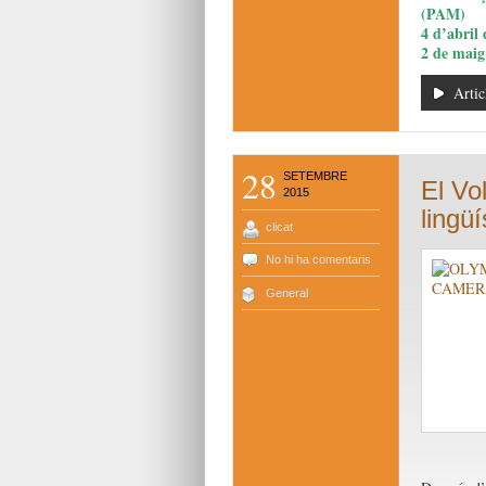
(PAM)
4 d’abril
2 de maig
Artic
28
SETEMBRE
El Vo
2015
lingü
clicat
No hi ha comentaris
General