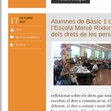
17
OCTUBRE
Alumnes de Bàsic 1 de
2017
l’Escola Mercè Rodor
clicat
dels drets de les per
No hi ha comentaris
General
reflexionat sobre els drets que ten
escoltat, el dret a comunicar-se, el
diferent, el dret a somiar i tenir il
han estat alguns dels valors que 