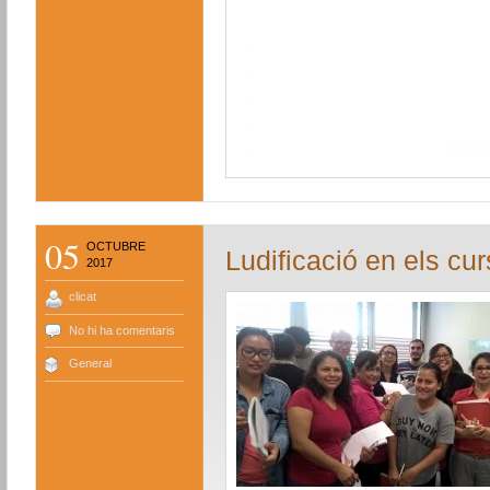
05
OCTUBRE
Ludificació en els cu
2017
clicat
No hi ha comentaris
General