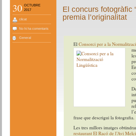
30
OCTUBRE
El concurs fotogràfic 
2017
premia l’originalitat
clicat
No hi ha comentaris
General
El
Consorci per a la Normalitzac
mé
le
p
En
co
co
De
in
pu
re
l’
frase que descrigui la fotografia.
Les tres millors imatges obtindra
restaurant El Racó de l’Avi Melci