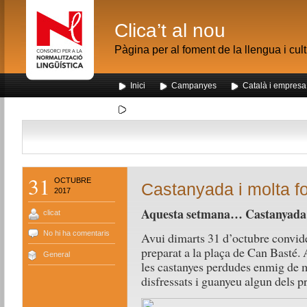
Clica’t al nou
Pàgina per al foment de la llengua i cul
Inici
Campanyes
Català i empresa
Segona visita dels alumnes de Nou Barris al me
31
OCTUBRE
Castanyada i molta fo
2017
Aquesta setmana… Castanyada i
clicat
No hi ha comentaris
Avui dimarts 31 d’octubre convide
preparat a la plaça de Can Basté. 
General
les castanyes perdudes enmig de m
disfressats i guanyeu algun dels p