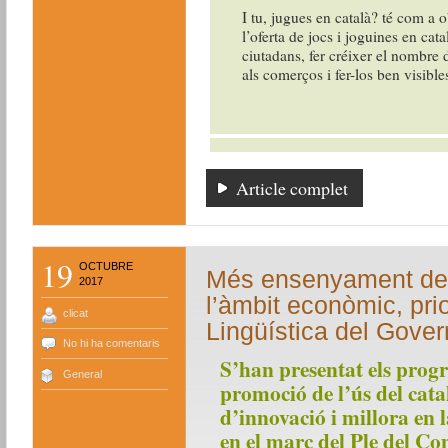
I tu, jugues en català? té com a o
l’oferta de jocs i joguines en cata
ciutadans, fer créixer el nombre d
als comerços i fer-los ben visible
Article complet
19
OCTUBRE
Més ensenyament de 
2017
l’àmbit econòmic, prio
clicat
Lingüística del Gover
No hi ha comentaris
S’han presentat els pro
General
promoció de l’ús del catal
d’innovació i millora en l
en el marc del Ple del Co