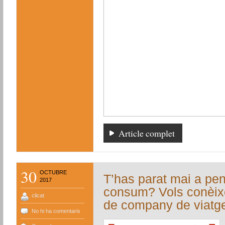
Article complet
30
OCTUBRE
T’has parat mai a pen
2017
consum? Vols conèixer
clicat
de company de viatg
No hi ha comentaris