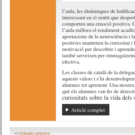
l’aula, les dinàmiques de ludifica
interessant en el sentit que desper
comporten una emoció positiva. C
l’aula millora el rendiment acadè
aportacions de la neurociència i l
positives mantenen la curiositat i l’
motivació per descobrir i aprendr
també serveixen per emmagatzema
efectiva.
Les classes de català de la deleg
aquests valors i s’hi desenvolupen 
alumnes tot aprenent. Una mostra 
què els alumnes van fer de detectiu
curiositats sobre la vida dels
Article complet
<<
Entrades anteriors