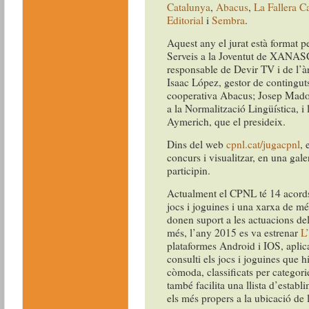
Catalunya
,
Abacus
,
La Fallera C
Editorial
i
Sembra
.
Aquest any el jurat està format p
Serveis a la Joventut de XANAS
responsable de Devir TV i de l’à
Isaac López, gestor de contingu
cooperativa Abacus; Josep Mador
a la Normalització Lingüística, i 
Aymerich, que el presideix.
Dins del web
cpnl.cat/jugacpnl
, 
concurs i visualitzar, en una gale
participin.
Actualment el CPNL té 14 acords
jocs i joguines i una xarxa de m
donen suport a les actuacions del
més, l’any 2015 es va estrenar
L’
plataformes Android i IOS, aplic
consulti els jocs i joguines que 
còmoda, classificats per categorie
també facilita una llista d’establ
els més propers a la ubicació de l