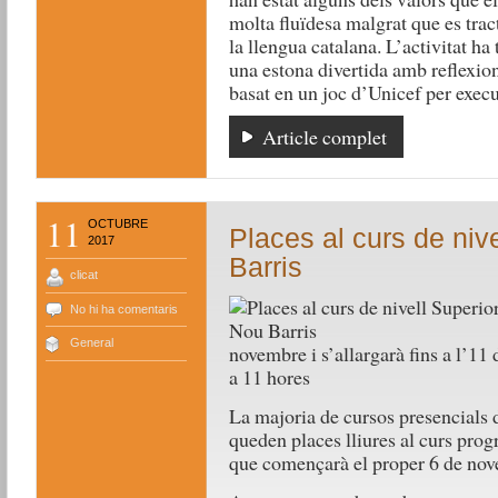
molta fluïdesa malgrat que es trac
la llengua catalana. L’activitat ha
una estona divertida amb reflexion
basat en un joc d’Unicef per execu
Article complet
11
OCTUBRE
Places al curs de niv
2017
Barris
clicat
No hi ha comentaris
General
novembre i s’allargarà fins a l’11 
a 11 hores
La majoria de cursos presencials d
queden places lliures al curs pro
que començarà el proper 6 de no