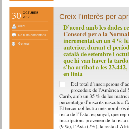
30
OCTUBRE
Creix l’interès per ap
2017
D’acord amb les dades rec
clicat
Consorci per a la Normal
No hi ha comentaris
incrementat en un 4 % les
General
anterior, durant el perío
català de setembre i octub
que hi van haver la tardo
s’ha arribat a les 23.442, 
en línia
Del total d’inscripcions d’a
procedeix de l’Amèrica del S
Carib, amb un 35 % de les matricu
percentatge d’inscrits nascuts a C
El tercer col·lectiu més nombrós é
resta de l’Estat espanyol, que repr
inscripcions provenen de la resta
(9 %), l’Àsia (7%), la resta d’Àfri