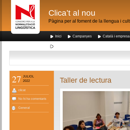
Clica’t al nou
Pàgina per al foment de la llengua i cul
Inici
Campanyes
Català i empresa
Segona visita dels alumnes de Nou Barris al me
27
JULIOL
Taller de lectura
2022
clicat
No hi ha comentaris
General