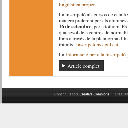
lingüística proper
.
La inscripció als cursos de català 
manera preferent per als alumnes 
16 de setembre
, per a tothom. Es
qualsevol dels centres de normali
línia a través de la plataforma d’in
tràmits:
inscripcions.cpnl.cat
.
La
informació per a la inscripció
j
Article complet
Continguts sota
Creative Commons
Creat 