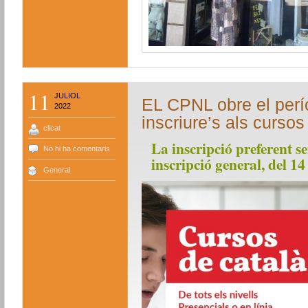
11
JULIOL
EL CPNL obre el perío
2022
inscriure’s als curso
clicat
La inscripció preferent se
No hi ha comentaris
inscripció general, del 14
General