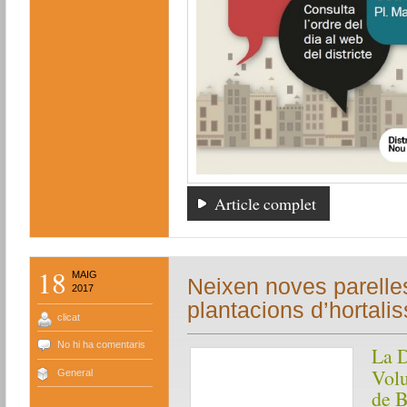
Article complet
18
MAIG
Neixen noves parelles
2017
plantacions d’hortali
clicat
No hi ha comentaris
La D
Volu
General
de B