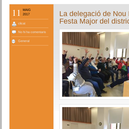
11
MAIG
La delegació de Nou B
2017
Festa Major del distri
clicat
No hi ha comentaris
General