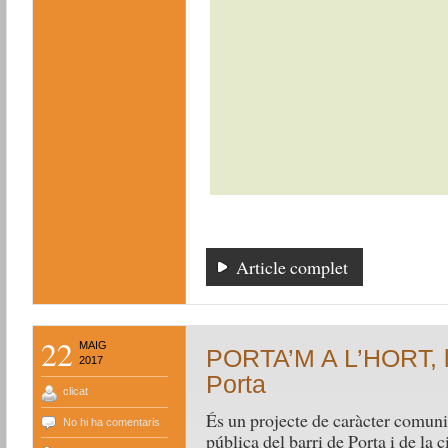
Article complet
22
MAIG
PORTA’M A L’HORT, l’
2017
Porta
clicat
És un projecte de caràcter comuni
No hi ha comentaris
pública del barri de Porta i de la 