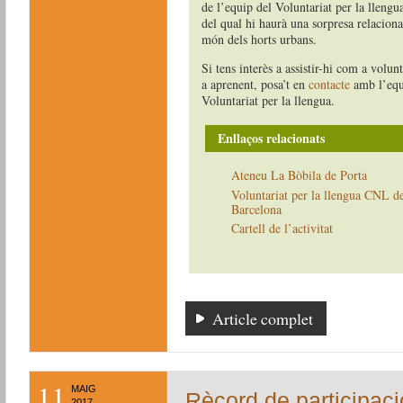
de l’equip del Voluntariat per la llengua
del qual hi haurà una sorpresa relacion
món dels horts urbans.
Si tens interès a assistir-hi com a volun
a aprenent, posa’t en
contacte
amb l’equ
Voluntariat per la llengua.
Enllaços relacionats
Ateneu La Bòbila de Porta
Voluntariat per la llengua CNL d
Barcelona
Cartell de l’activitat
Article complet
11
MAIG
Rècord de participació
2017