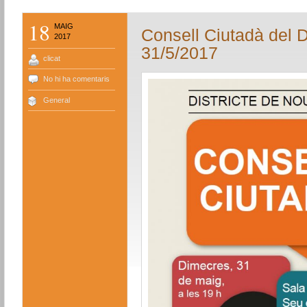
18
MAIG
Consell Ciutadà del D
2017
31/5/2017
clicat
No hi ha comentaris
General