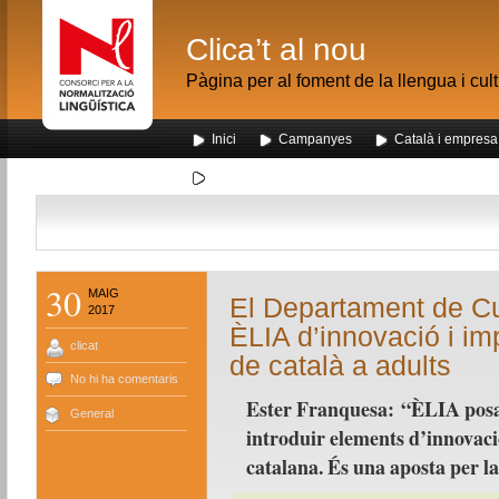
Clica’t al nou
Pàgina per al foment de la llengua i cul
Inici
Campanyes
Català i empresa
Segona visita dels alumnes de Nou Barris al me
30
MAIG
El Departament de Cu
2017
ÈLIA d’innovació i i
clicat
de català a adults
No hi ha comentaris
Ester Franquesa: “ÈLIA posar
General
introduir elements d’innovació
catalana. És una aposta per la 