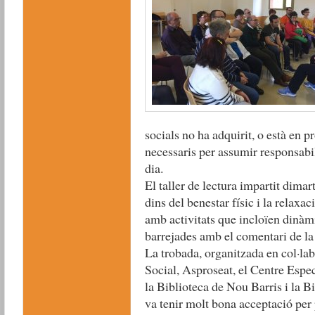
socials no ha adquirit, o està en p
necessaris per assumir responsabili
dia.
El taller de lectura impartit dimart
dins del benestar físic i la relaxa
amb activitats que incloïen dinàmi
barrejades amb el comentari de la l
La trobada, organitzada en col·la
Social, Asproseat, el Centre Espec
la Biblioteca de Nou Barris i la Bi
va tenir molt bona acceptació per p