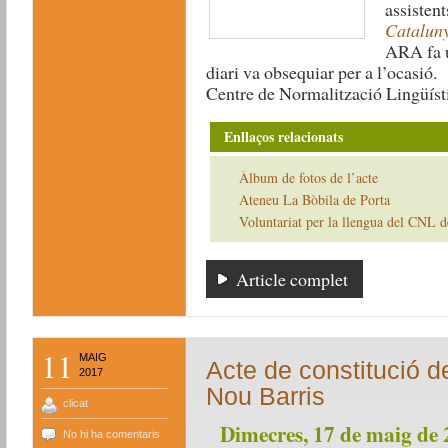
assistent
Catalun
ARA fa u
diari va obsequiar per a l’ocasió.
Centre de Normalització Lingüíst
Enllaços relacionats
Àlbum de fotos de l’acte
Ateneu La Bòbila de Porta
Voluntariat per la llengua del CNL 
Article complet
11
MAIG
Acte de constitució de
2017
Nou Barris
clicat
Dimecres, 17 de maig de 
No hi ha comentaris