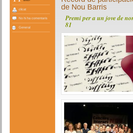
de Nou Barris
clicat
Premi per a un jove de no
No hi ha comentaris
81
General