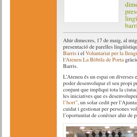
dime
pres
ling
barr
Ahir dimecres, 17 de maig, al migd
presentació de parelles lingüístiq
Barris
i el
Voluntariat per la lleng
l
‘Ateneu La Bòbila de Porta
gràci
Barris.
L’Ateneu és un espai on diverses en
poder desenvolupar el seu propi pr
conjunt que impliqui tota la ciuta
les iniciatives que es desenvolupe
l’hort”
, un solar cedit per l’Ajunt
cuidat i gestionat per persones volu
l’oportunitat de conèixer ahir de 