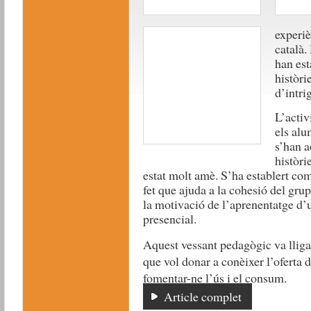
experiè
català.
han est
històri
d’intr
L’activ
els alu
s’han a
històri
estat molt amè. S’ha establert comp
fet que ajuda a la cohesió del gru
la motivació de l’aprenentatge d’
presencial.
Aquest vessant pedagògic va llig
que vol donar a conèixer l’oferta d
fomentar-ne l’ús i el consum.
Article complet