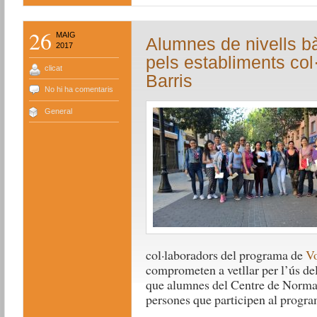
26
MAIG
Alumnes de nivells b
2017
pels establiments co
clicat
Barris
No hi ha comentaris
General
col·laboradors del programa de
Vo
comprometen a vetllar per l’ús del 
que alumnes del Centre de Normal
persones que participen al progra