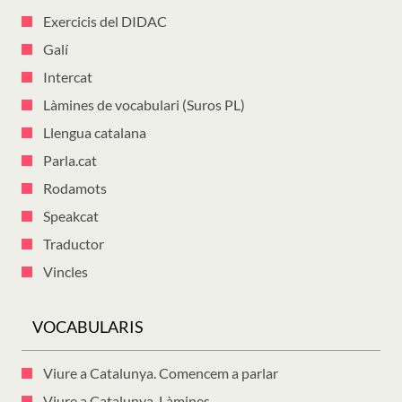
Exercicis del DIDAC
Galí
Intercat
Làmines de vocabulari (Suros PL)
Llengua catalana
Parla.cat
Rodamots
Speakcat
Traductor
Vincles
VOCABULARIS
Viure a Catalunya. Comencem a parlar
Viure a Catalunya. Làmines