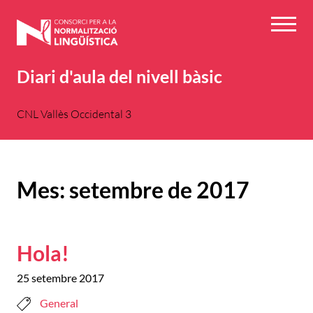
Vés
al
Menú
contingut
Diari d'aula del nivell bàsic
CNL Vallès Occidental 3
Mes:
setembre de 2017
Hola!
25 setembre 2017
General