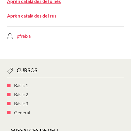
Aprèn català des del xinès
Aprèn català des del rus
pfreixa
CURSOS
Bàsic 1
Bàsic 2
Bàsic 3
General
MISSATGES DE VEU