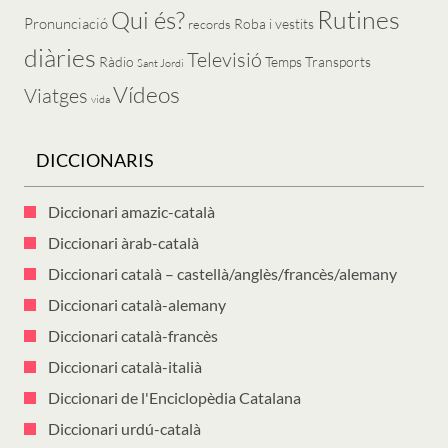
Rutines
Qui és?
Pronunciació
Roba i vestits
records
diàries
Televisió
Ràdio
Temps
Transports
Sant Jordi
Vídeos
Viatges
vida
DICCIONARIS
Diccionari amazic-català
Diccionari àrab-català
Diccionari català – castellà/anglès/francès/alemany
Diccionari català-alemany
Diccionari català-francès
Diccionari català-italià
Diccionari de l'Enciclopèdia Catalana
Diccionari urdú-català