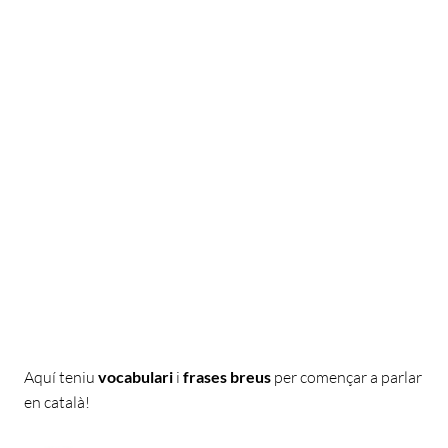
Aquí teniu
vocabulari
i
frases breus
per començar a parlar
en català!