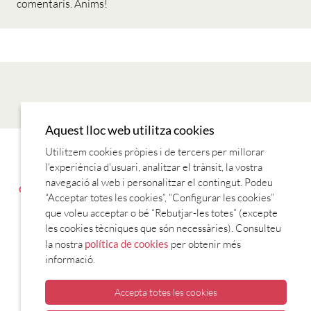
comentaris. Ànims!
Aquest lloc web utilitza cookies
Utilitzem cookies pròpies i de tercers per millorar
LECTURES
MÚSICA
REVISTES
SÈRIES TV
TEORIA
l'experiència d'usuari, analitzar el trànsit, la vostra
COM PARLEM DE FETS PASSATS
CONTRAST DE PASSATS
navegació al web i personalitzar el contingut. Podeu
GUSTOS I PREFERÈNCIES
COM ENS PRESENTEM
ELS DIES DE
“Acceptar totes les cookies”, “Configurar les cookies”
LA SETMANA
que voleu acceptar o bé “Rebutjar-les totes” (excepte
les cookies tècniques que són necessàries). Consulteu
TV I RÀDIO
la nostra
política de cookies
per obtenir més
informació.
Accepta totes les cookies