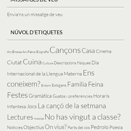
Envia'ns un missatge de veu
NÚVOL D’ETIQUETES
Cançons
Casa
Cinema
AnyBrossa
AnyFabra
Biografia
Cuina
Ciutat
Dia
Descripcions físiques
Cultura
Ens
Internacional de la Llengua Materna
coneixem?
Feina
Família
Eslògans
Entorn
Festes
Gramàtica
Horaris
Gustos i preferències
La cançó de la setmana
Jocs
Infantesa
No has vingut a classe?
Lectures
música
On vius?
Pedrolo
Objectius
Poesia
Notícies
Parts del cos