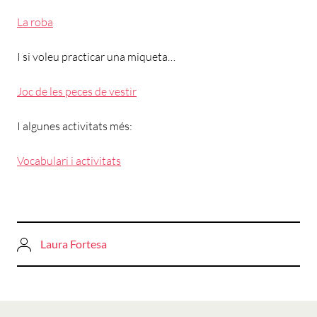
La roba
I si voleu practicar una miqueta…
Joc de les peces de vestir
I algunes activitats més:
Vocabulari i activitats
Laura Fortesa