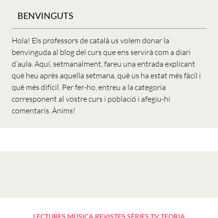
BENVINGUTS
Hola! Els professors de català us volem donar la
benvinguda al blog del curs que ens servirà com a diari
d’aula. Aquí, setmanalment, fareu una entrada explicant
què heu après aquella setmana, què us ha estat més fàcil i
què més difícil. Per fer-ho, entreu a la categoria
corresponent al vostre curs i població i afegiu-hi
comentaris. Ànims!
LECTURES
MÚSICA
REVISTES
SÈRIES TV
TEORIA