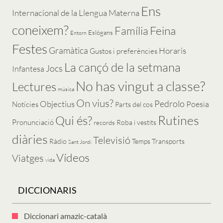
Ens
Internacional de la Llengua Materna
coneixem?
Feina
Família
Eslògans
Entorn
Festes
Gramàtica
Horaris
Gustos i preferències
La cançó de la setmana
Jocs
Infantesa
No has vingut a classe?
Lectures
música
On vius?
Pedrolo
Objectius
Poesia
Notícies
Parts del cos
Rutines
Qui és?
Pronunciació
Roba i vestits
records
diàries
Televisió
Ràdio
Temps
Transports
Sant Jordi
Vídeos
Viatges
vida
DICCIONARIS
Diccionari amazic-català