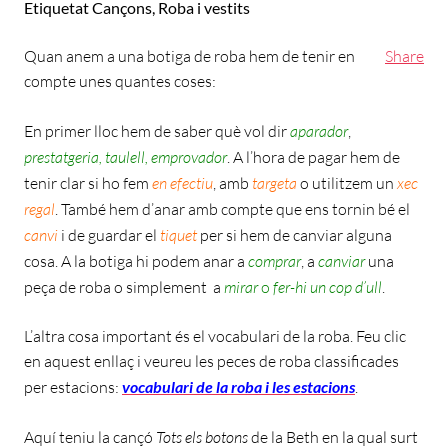
Etiquetat
Cançons
,
Roba i vestits
Quan anem a una botiga de roba hem de tenir en
Share
compte unes quantes coses:
En primer lloc hem de saber què vol dir
aparador
,
prestatgeria, taulell,
emprovador
. A l’hora de pagar hem de
tenir clar si ho fem
en efectiu
, amb
targeta
o utilitzem un
xec
regal
. També hem d’anar amb compte que ens tornin bé el
canvi
i de guardar el
tiquet
per si hem de canviar alguna
cosa. A la botiga hi podem anar a
comprar
, a
canviar
una
peça de roba o simplement a
mirar
o
fer-hi un cop d’ull
.
L’altra cosa important és el vocabulari de la roba. Feu clic
en aquest enllaç i veureu les peces de roba classificades
per estacions:
vocabulari de la roba i les estacions
.
Aquí teniu la cançó
Tots els botons
de la Beth en la qual surt