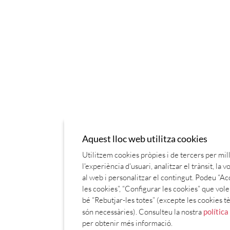
Aquest lloc web utilitza cookies
Utilitzem cookies pròpies i de tercers per mil
l'experiència d'usuari, analitzar el trànsit, la 
al web i personalitzar el contingut. Podeu “Ac
les cookies”, “Configurar les cookies” que vol
bé “Rebutjar-les totes” (excepte les cookies 
són necessàries). Consulteu la nostra
política
per obtenir més informació.