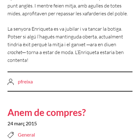
punt anglès. I mentre feien mitja, amb agulles de totes
mides, aprofitaven per repassar les xafarderies del poble.
La senyora Enriqueta es va jubilar i va tancar la botiga.
Potser si algú l’hagués mantinguda oberta, actualment
tindria èxit perquè la mitja i el ganxet ─ara en diuen
crochet
─ torna a estar de moda. L’Enriqueta estaria ben
contenta!
pfreixa
Anem de compres?
24 març 2015
General