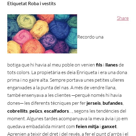
Etiquetat
Roba i vestits
Share
Recordo una
botiga que hi havia al meu poble on venien
fils
i
llanes
de
tots colors. La propietària es deia Enriqueta i era una dona
prima i no gaire alta. Sempre portava unes petites ulleres
enganxades a la punta del nas. A més de vendre llana,
també ensenyava a les clientes ─perquè només hi havia
dones─ les diferents tècniques per fer
jerseis
,
bufandes
,
cobrellits
,
peücs
,
escalfadors
…, segons les tendències del
moment. Algunes tardes acompanyava la meva àvia i jo em
quedava embadalida mirant com
feien mitja
i
ganxet
.
Aprenien a teixir del dret i del revés, a fer el punt d’arròs i el