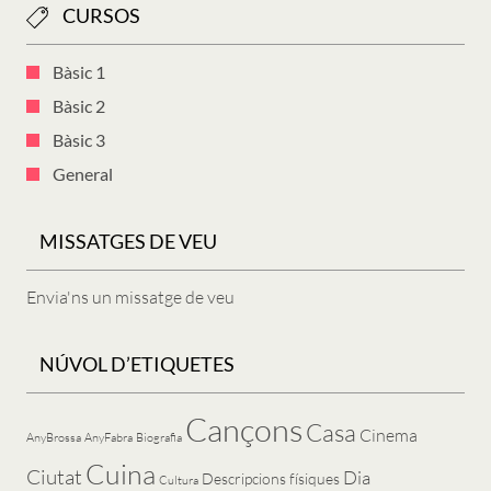
CURSOS
Bàsic 1
Bàsic 2
Bàsic 3
General
MISSATGES DE VEU
Envia'ns un missatge de veu
NÚVOL D’ETIQUETES
Cançons
Casa
Cinema
AnyBrossa
AnyFabra
Biografia
Cuina
Ciutat
Dia
Descripcions físiques
Cultura