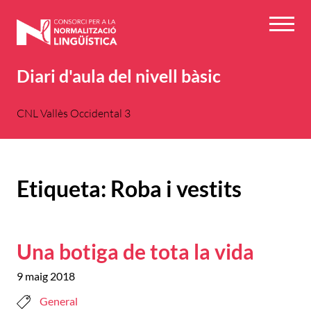
Vés
al
Menú
contingut
Diari d'aula del nivell bàsic
CNL Vallès Occidental 3
Etiqueta:
Roba i vestits
Una botiga de tota la vida
9 maig 2018
General