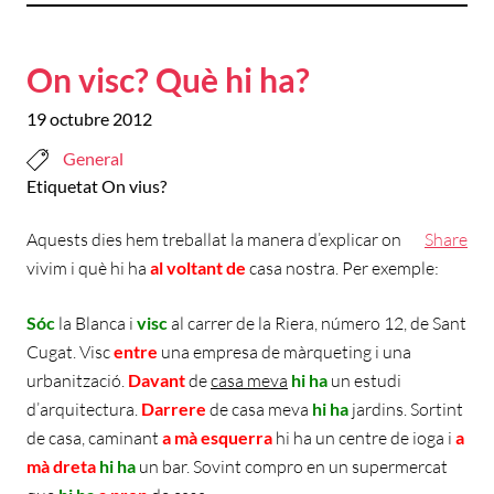
On visc? Què hi ha?
19 octubre 2012
General
Etiquetat
On vius?
Aquests dies hem treballat la manera d’explicar on
Share
vivim i què hi ha
al voltant
de
casa nostra. Per exemple:
Sóc
la Blanca i
visc
al carrer de la Riera, número 12, de Sant
Cugat. Visc
entre
una empresa de màrqueting i una
urbanització.
Davant
de
casa meva
hi ha
un estudi
d’arquitectura.
Darrere
de casa meva
hi ha
jardins. Sortint
de casa, caminant
a mà esquerra
hi ha un centre de ioga i
a
mà dreta
hi ha
un bar. Sovint compro en un supermercat