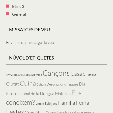
Bàsic 3
General
MISSATGES DE VEU
Envia'ns un missatge de veu
NÚVOL D’ETIQUETES
Cançons
Casa
Cinema
AnyBrossa
AnyFabra
Biografia
Cuina
Ciutat
Dia
Descripcions físiques
Cultura
Ens
Internacional de la Llengua Materna
coneixem?
Feina
Família
Eslògans
Entorn
Festes
Gramàtica
Horaris
Gustos i preferències