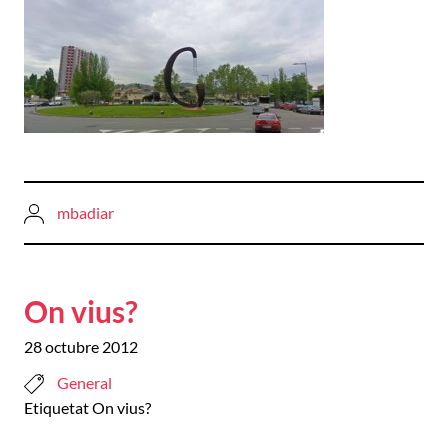
mbadiar
On vius?
28 octubre 2012
General
Etiquetat
On vius?