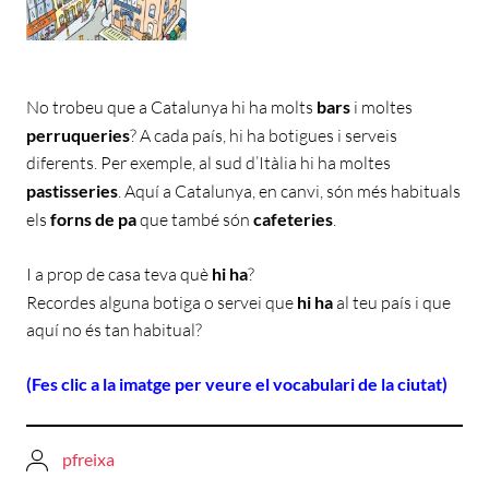
No trobeu que a Catalunya hi ha molts
bars
i moltes
perruqueries
? A cada país, hi ha botigues i serveis
diferents. Per exemple, al sud d’Itàlia hi ha moltes
pastisseries
. Aquí a Catalunya, en canvi, són més habituals
els
forns de pa
que també són
cafeteries
.
I a prop de casa teva què
hi ha
?
Recordes alguna botiga o servei que
hi ha
al teu país i que
aquí no és tan habitual?
(Fes clic a la imatge per veure el vocabulari de la ciutat)
pfreixa