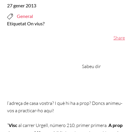
27 gener 2013
General
Etiquetat
On vius?
Share
Sabeu dir
l’adreça de casa vostra? I què hi ha a prop? Doncs animeu-
vos a practicar-ho aquí!
“
Visc
al carrer Urgell, número 210, primer primera.
A prop