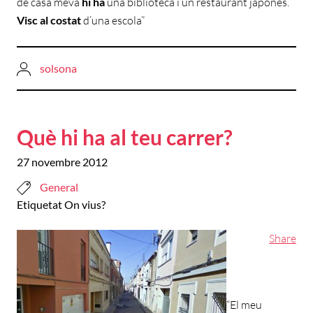
de casa meva
hi ha
una biblioteca i un restaurant japonès.
Visc
al costat
d’una escola”
solsona
Què hi ha al teu carrer?
27 novembre 2012
General
Etiquetat
On vius?
Share
“El meu