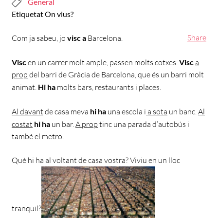
General
Etiquetat
On vius?
Share
Com ja sabeu, jo
visc a
Barcelona.
Visc
en un carrer molt ample, passen molts cotxes.
Visc
a
prop
del barri de Gràcia de Barcelona, que és un barri molt
animat.
Hi ha
molts bars, restaurants i places.
Al davant
de casa meva
hi ha
una escola i
a sota
un banc.
Al
costat
hi ha
un bar.
A prop
tinc una parada d’autobús i
també el metro.
Què hi ha al voltant de casa vostra? Viviu en un lloc
tranquil?