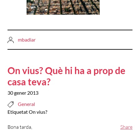
mbadiar
On vius? Què hi ha a prop de
casa teva?
30 gener 2013
General
Etiquetat
On vius?
Bona tarda,
Share