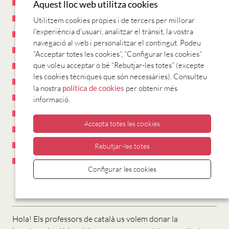
octubre 2012
(42)
Aquest lloc web utilitza cookies
juliol 2012
(4)
Utilitzem cookies pròpies i de tercers per millorar
l'experiència d'usuari, analitzar el trànsit, la vostra
juny 2012
(6)
navegació al web i personalitzar el contingut. Podeu
maig 2012
(22)
“Acceptar totes les cookies”, “Configurar les cookies”
que voleu acceptar o bé “Rebutjar-les totes” (excepte
abril 2012
(16)
les cookies tècniques que són necessàries). Consulteu
març 2012
(10)
la nostra
política de cookies
per obtenir més
febrer 2012
(26)
informació.
gener 2012
(9)
Accepta totes les cookies
desembre 2011
(7)
novembre 2011
(24)
Rebutjar-les totes
octubre 2011
(8)
Configurar les cookies
BENVINGUTS
Hola! Els professors de català us volem donar la