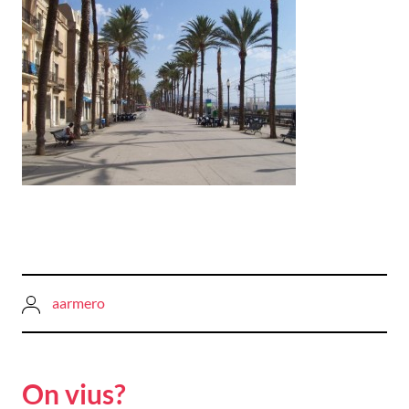
aarmero
On vius?