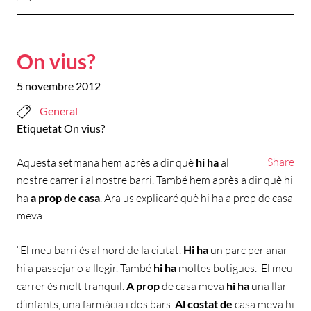
On vius?
5 novembre 2012
General
Etiquetat
On vius?
Share
Aquesta setmana hem après a dir què
hi ha
al
nostre carrer i al nostre barri. També hem après a dir què hi
ha
a prop de casa
. Ara us explicaré què hi ha a prop de casa
meva.
“El meu barri és al nord de la ciutat.
Hi ha
un parc per anar-
hi a passejar o a llegir. També
hi ha
moltes botigues. El meu
carrer és molt tranquil.
A prop
de casa meva
hi ha
una llar
d’infants, una farmàcia i dos bars.
Al costat de
casa meva hi