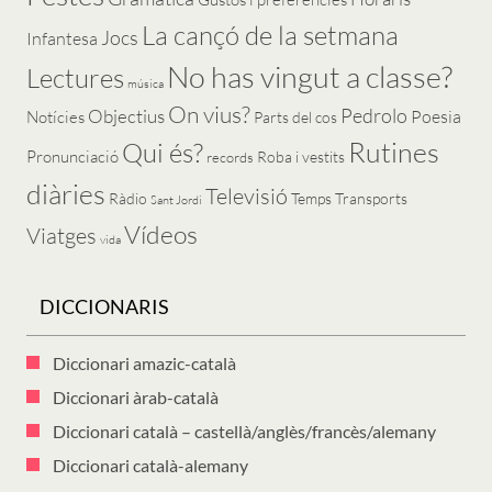
La cançó de la setmana
Jocs
Infantesa
No has vingut a classe?
Lectures
música
On vius?
Pedrolo
Objectius
Poesia
Notícies
Parts del cos
Rutines
Qui és?
Pronunciació
Roba i vestits
records
diàries
Televisió
Ràdio
Temps
Transports
Sant Jordi
Vídeos
Viatges
vida
DICCIONARIS
Diccionari amazic-català
Diccionari àrab-català
Diccionari català – castellà/anglès/francès/alemany
Diccionari català-alemany