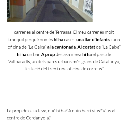
carrer és al centre de Terrassa. El meu carrer és molt
tranquil perquè només
hi ha
cases,
una llar d’infants
i una
oficina de “La Caixa”
a la cantonad
a
.
Al costat
de “La Caixa”
hi ha
un bar.
A prop
de casa meva
hi ha
el parc de
Vallparadís, un dels parcs urbans més grans de Catalunya,
l’estació del tren i una oficina de correus.”
I a prop de casa teva, què hi ha? A quin barri vius? Vius al
centre de Cerdanyola?