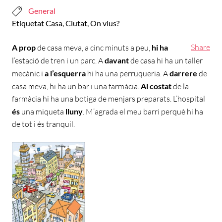
General
Etiquetat
Casa
,
Ciutat
,
On vius?
Share
A prop
de casa meva, a cinc minuts a peu,
hi ha
l’estació de tren i un parc. A
davant
de casa hi ha un taller
mecànic i
a l’esquerra
hi ha una perruqueria. A
darrere
de
casa meva, hi ha un bar i una farmàcia.
Al costat
de la
farmàcia hi ha una botiga de menjars preparats. L’hospital
és
una miqueta
lluny
. M’agrada el meu barri perquè hi ha
de tot i és tranquil.