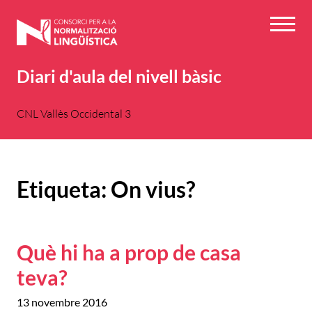
Vés
al
Menú
contingut
Diari d'aula del nivell bàsic
CNL Vallès Occidental 3
Etiqueta:
On vius?
Què hi ha a prop de casa
teva?
13 novembre 2016