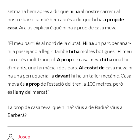
setmana hem après a dir què
hi ha
al nostre carrer i al
nostre barri. També hem après a dir què hi ha
a prop de
casa
. Ara us explicaré què hi ha a prop de casa meva.
“El meu barri és al nord de la ciutat.
Hi ha
un parc per anar-
hi a passejar o a llegir. També
hi ha
moltes botigues. El meu
carrer és molt tranquil.
A prop
de casa meva
hi ha
una llar
d’infants, una farmàcia i dos bars.
Al costat de
casa meva hi
ha una perruqueria i a
davant
hi ha un taller mecànic. Casa
meva és
a prop
de l’estació del tren, a 100 metres, però
és
lluny
del mercat.”
I a prop de casa teva, què hi ha? Vius a de Badia? Vius a
Barberà?
Josep