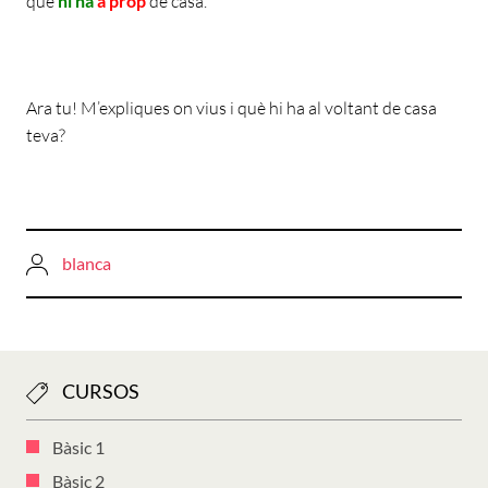
que
hi ha
a prop
de casa.
Ara tu! M’expliques on vius i què hi ha al voltant de casa
teva?
blanca
CURSOS
Bàsic 1
Bàsic 2