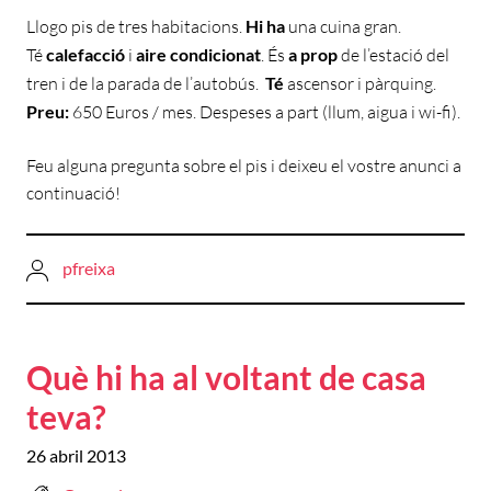
Llogo pis de tres habitacions.
Hi ha
una cuina gran.
Té
calefacció
i
aire condicionat
. És
a prop
de l’estació del
tren i de la parada de l’autobús.
Té
ascensor i pàrquing.
Preu:
650 Euros / mes. Despeses a part (llum, aigua i wi-fi).
Feu alguna pregunta sobre el pis i deixeu el vostre anunci a
continuació!
pfreixa
Què hi ha al voltant de casa
teva?
26 abril 2013