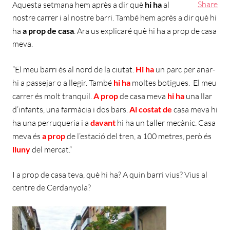
Share
Aquesta setmana hem après a dir què
hi ha
al
nostre carrer i al nostre barri. També hem après a dir què hi
ha
a prop de casa
. Ara us explicaré què hi ha a prop de casa
meva.
“El meu barri és al nord de la ciutat.
Hi ha
un parc per anar-
hi a passejar o a llegir. També
hi ha
moltes botigues. El meu
carrer és molt tranquil.
A prop
de casa meva
hi ha
una llar
d’infants, una farmàcia i dos bars.
Al costat de
casa meva hi
ha una perruqueria i a
davant
hi ha un taller mecànic. Casa
meva és
a prop
de l’estació del tren, a 100 metres, però és
lluny
del mercat.”
I a prop de casa teva, què hi ha? A quin barri vius? Vius al
centre de Cerdanyola?