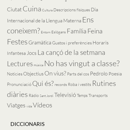
Cuina
Ciutat
Dia
Descripcions físiques
Cultura
Ens
Internacional de la Llengua Materna
coneixem?
Feina
Família
Eslògans
Entorn
Festes
Gramàtica
Horaris
Gustos i preferències
La cançó de la setmana
Jocs
Infantesa
No has vingut a classe?
Lectures
música
On vius?
Pedrolo
Objectius
Poesia
Notícies
Parts del cos
Rutines
Qui és?
Pronunciació
Roba i vestits
records
diàries
Televisió
Ràdio
Temps
Transports
Sant Jordi
Vídeos
Viatges
vida
DICCIONARIS