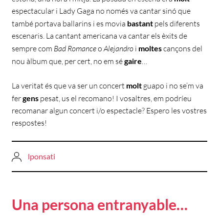
espectacular i Lady Gaga no només va cantar sinó que
també portava ballarins i es movia
bastant
pels diferents
escenaris. La cantant americana va cantar els èxits de
sempre com
Bad Romance
o
Alejandro
i
moltes
cançons del
nou àlbum que, per cert, no em sé
gaire
…
La veritat és que va ser un concert
molt
guapo i no se’m va
fer
gens
pesat, us el recomano! I vosaltres, em podríeu
recomanar algun concert i/o espectacle? Espero les vostres
respostes!
lponsati
Una persona entranyable…