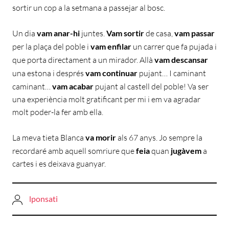
sortir un cop a la setmana a passejar al bosc.
Un dia
vam anar-hi
juntes.
Vam sortir
de casa,
vam passar
per la plaça del poble i
vam enfilar
un carrer que fa pujada i
que porta directament a un mirador. Allà
vam descansar
una estona i després
vam continuar
pujant… I caminant
caminant…
vam acabar
pujant al castell del poble! Va ser
una experiència molt gratificant per mi i em va agradar
molt poder-la fer amb ella.
La meva tieta Blanca
va morir
als 67 anys. Jo sempre la
recordaré amb aquell somriure que
feia
quan
jugàvem
a
cartes i es deixava guanyar.
lponsati