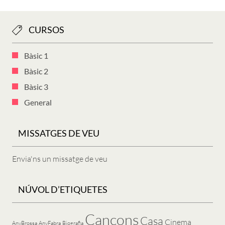
CURSOS
Bàsic 1
Bàsic 2
Bàsic 3
General
MISSATGES DE VEU
Envia'ns un missatge de veu
NÚVOL D’ETIQUETES
Cançons
Casa
Cinema
AnyBrossa
AnyFabra
Biografia