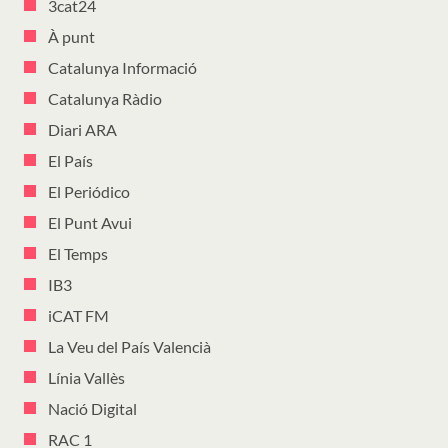
3cat24
À punt
Catalunya Informació
Catalunya Ràdio
Diari ARA
El País
El Periódico
El Punt Avui
El Temps
IB3
iCAT FM
La Veu del País Valencià
Línia Vallès
Nació Digital
RAC 1