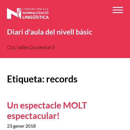
Vés
al
Menú
contingut
Diari d'aula del nivell bàsic
CNL Vallès Occidental 3
Etiqueta:
records
Un espectacle MOLT
espectacular!
23 gener 2018