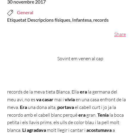
30 novembre 2017
General
Etiquetat
Descripcions físiques
,
Infantesa
,
records
Share
Sovint em venen al cap
records de la meva tieta Blanca. Ella
era
la germana del
meu avi, no es
va casar
mai i
vivia
en una casa enfront de la
meva.
Era
una dona alta,
portava
el cabell curt i jo ja la
recordo amb el cabell blanc perquè
era
gran.
Tenia
la boca
petita i els llavis prims, els ulls de color blau i la pell molt
blanca.
Li
agradava
molt llegir i cantar i
acostumava
a