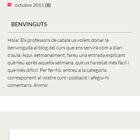
octubre 2011
(8)
BENVINGUTS
Hola! Els professors de català us volem donar la
benvinguda al blog del curs que ens servirà com a diari
d’aula. Aquí, setmanalment, fareu una entrada explicant
què heu après aquella setmana, què us ha estat més fàcil i
què més difícil. Per fer-ho, entreu a la categoria
corresponent al vostre curs i població i afegiu-hi
comentaris. Ànims!