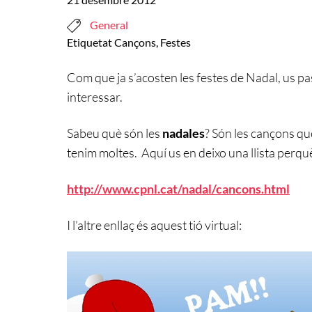
General
Etiquetat
Cançons
,
Festes
Com que ja s’acosten les festes de Nadal, us pa
interessar.
Sabeu què són les
nadales
? Són les cançons qu
tenim moltes. Aquí us en deixo una llista perquè
http://www.cpnl.cat/nadal/cancons.html
I l’altre enllaç és aquest tió virtual: