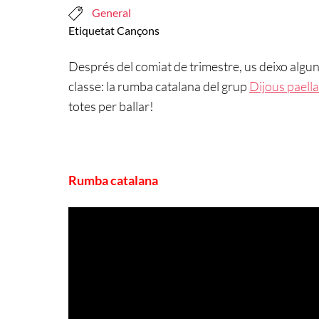
General
Etiquetat
Cançons
Després del comiat de trimestre, us deixo algun
classe: la rumba catalana del grup
Dijous paella
totes per ballar!
Rumba catalana