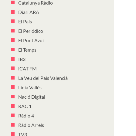
Catalunya Ràdio
Diari ARA
El País
El Periódico
El Punt Avui
El Temps
IB3
iCAT FM
La Veu del País Valencià
Línia Vallès
Nació Digital
RAC 1
Ràdio 4
Ràdio Arrels
TV3