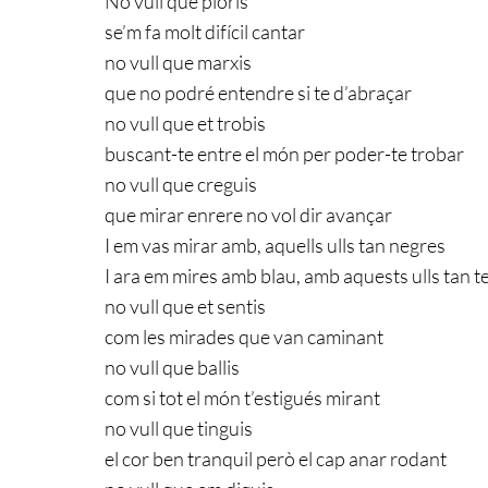
No vull que ploris
se’m fa molt difícil cantar
no vull que marxis
que no podré entendre si te d’abraçar
no vull que et trobis
buscant-te entre el món per poder-te trobar
no vull que creguis
que mirar enrere no vol dir avançar
I em vas mirar amb, aquells ulls tan negres
I ara em mires amb blau, amb aquests ulls tan 
no vull que et sentis
com les mirades que van caminant
no vull que ballis
com si tot el món t’estigués mirant
no vull que tinguis
el cor ben tranquil però el cap anar rodant