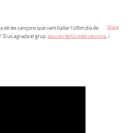
Share
a de les cançons que vam ballar l’últim dia de
! Si us agrada el grup,
aquí en teniu més cançons
, i