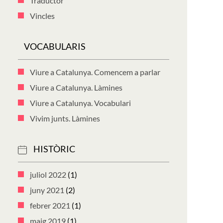
Traductor
Vincles
VOCABULARIS
Viure a Catalunya. Comencem a parlar
Viure a Catalunya. Làmines
Viure a Catalunya. Vocabulari
Vivim junts. Làmines
HISTÒRIC
juliol 2022
(1)
juny 2021
(2)
febrer 2021
(1)
maig 2019
(1)