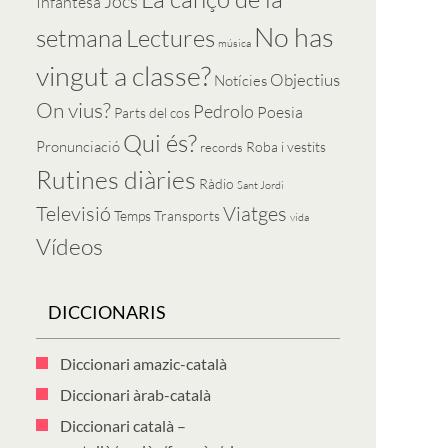
Jocs
Infantesa
No has
setmana
Lectures
música
vingut a classe?
Objectius
Notícies
On vius?
Pedrolo
Poesia
Parts del cos
Qui és?
Pronunciació
Roba i vestits
records
Rutines diàries
Ràdio
Sant Jordi
Televisió
Viatges
Temps
Transports
vida
Vídeos
DICCIONARIS
Diccionari amazic-català
Diccionari àrab-català
Diccionari català –