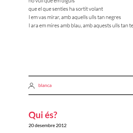
no vull que em diguis
que el que senties ha sortit volant
I em vas mirar, amb aquells ulls tan negres
I ara em mires amb blau, amb aquests ulls tan 
blanca
Qui és?
20 desembre 2012