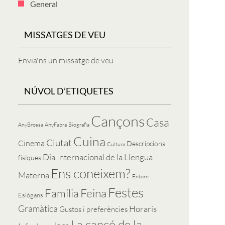
General
MISSATGES DE VEU
Envia'ns un missatge de veu
NÚVOL D’ETIQUETES
Cançons
Casa
AnyBrossa
AnyFabra
Biografia
Cuina
Ciutat
Cinema
Descripcions
Cultura
Dia Internacional de la Llengua
físiques
Ens coneixem?
Materna
Entorn
Festes
Feina
Família
Eslògans
Gramàtica
Horaris
Gustos i preferències
La cançó de la