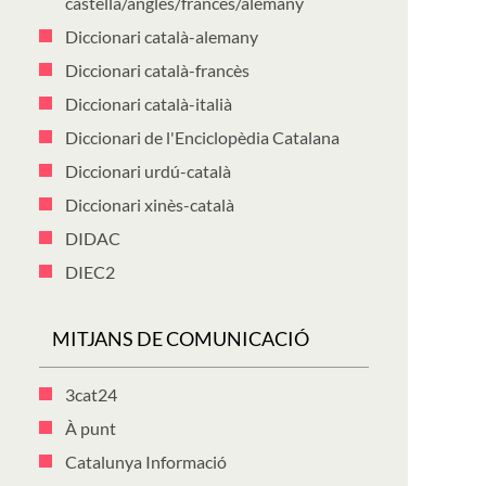
castellà/anglès/francès/alemany
Diccionari català-alemany
Diccionari català-francès
Diccionari català-italià
Diccionari de l'Enciclopèdia Catalana
Diccionari urdú-català
Diccionari xinès-català
DIDAC
DIEC2
MITJANS DE COMUNICACIÓ
3cat24
À punt
Catalunya Informació