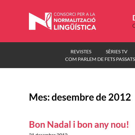
Vés
al
contingut
C
REVISTES
SÈRIES TV
COM PARLEM DE FETS PASSATS
Mes:
desembre de 2012
Bon Nadal i bon any nou!
21 desembre 2012