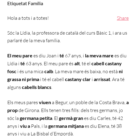
Etiquetat
Família
Hola a tots i a totes!
Share
Sóc la Lídia, la professora de català del curs Bàsic 1, i ara us
parlaré de la meva família.
El meu
pare
es diu Joan i
té
67 anys, i
la meva mare
es diu
Lídia i
té
63 anys. El meu pare és
alt
, té el
cabell castany
fosc
i és una mica
calb
. La meva mare és baixa, no està
ni
grassa ni prima
i té el cabell
castany clar
i
arrissat
. Ara té
alguns
cabells blancs
.
Els meus pares
viuen
a Begur, un poble de la Costa Brava,
a
prop
de Girona. Ells tenen tres fills: dels tres germans, jo
sóc la
germana petita
. El
germà gran
es diu Carles, té 42
anys i
viu a
Pals, i la
germana mitjana
es diu Elena, té 38
anys i viu a La Bisbal d’Empordà.