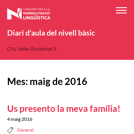
Vés
al
Menú
contingut
Diari d'aula del nivell bàsic
CNL Vallès Occidental 3
Mes:
maig de 2016
Us presento la meva família!
4 maig 2016
General