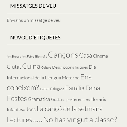
MISSATGES DE VEU
Envia'ns un missatge de veu
NÚVOL D’ETIQUETES
Cançons
Casa
Cinema
AnyBrossa
AnyFabra
Biografia
Cuina
Ciutat
Dia
Descripcions físiques
Cultura
Ens
Internacional de la Llengua Materna
coneixem?
Feina
Família
Eslògans
Entorn
Festes
Gramàtica
Horaris
Gustos i preferències
La cançó de la setmana
Jocs
Infantesa
No has vingut a classe?
Lectures
música