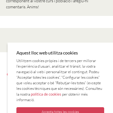
corresponent al vostre curs i població i afegiu-hi
comentaris. Ànims!
Aquest lloc web utilitza cookies
Utilitzem cookies pròpies i de tercers per millorar
LECTURES
MÚSICA
REVISTES
SÈRIES TV
TEORIA
l'experiència d'usuari, analitzar el trànsit, la vostra
COM PARLEM DE FETS PASSATS
CONTRAST DE PASSATS
navegació al web i personalitzar el contingut. Podeu
GUSTOS I PREFERÈNCIES
COM ENS PRESENTEM
ELS DIES DE
“Acceptar totes les cookies”, “Configurar les cookies”
LA SETMANA
que voleu acceptar o bé “Rebutjar-les totes” (excepte
les cookies tècniques que són necessàries). Consulteu
TV I RÀDIO
la nostra
política de cookies
per obtenir més
informació.
Accepta totes les cookies