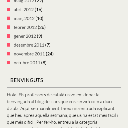
maig 2012
(22)
abril 2012
(16)
març 2012
(10)
febrer 2012
(26)
gener 2012
(9)
desembre 2011
(7)
novembre 2011
(24)
octubre 2011
(8)
BENVINGUTS
Hola! Els professors de català us volem donar la
benvinguda al blog del curs que ens servirà com a diari
d’aula. Aquí, setmanalment, fareu una entrada explicant
què heu après aquella setmana, què us ha estat més fàcil i
què més difícil. Per fer-ho, entreu a la categoria