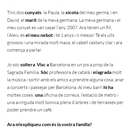
Tinc dos
cunyats
: la Paula, la
xicota
del meu germà, i en
David, el
marit
de la meva germana. La meva germana i el
meu cunyat es van casar l’any 2007. Ara tenen un fill,
l’Aleix, és
el meu nebot
i té 1 anys i 6 mesos! Té els ulls
grossos i una mirada molt maca, el cabell castany clar i ara
comença a parlar.
Jo sóc
soltera
.
Visc a
Barcelona en un pis a prop de la
Sagrada Família.
Sóc
professora de català i
m’agrada
molt
la música i sortir amb els amics a prendre alguna cosa, anar
a concerts i passejar per Barcelona. Al meu barri
hi ha
moltes coses:
una
oficina de correus, l’estació de metro i
una avinguda molt bonica plena d’arbres i de terrasses per
poder prendre un cafè.
Ara m’expliqueu com és la vostra família?