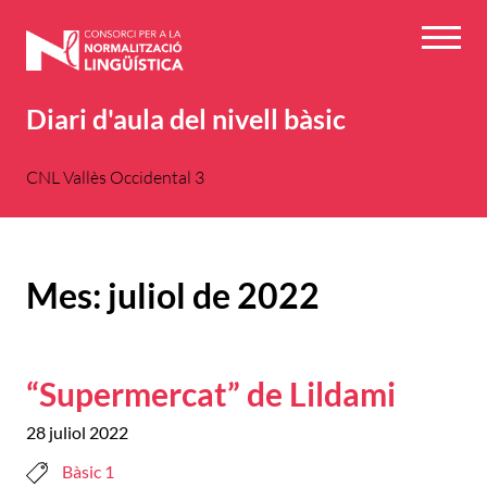
Vés
al
Menú
contingut
Diari d'aula del nivell bàsic
CNL Vallès Occidental 3
Mes:
juliol de 2022
“Supermercat” de Lildami
28 juliol 2022
Bàsic 1