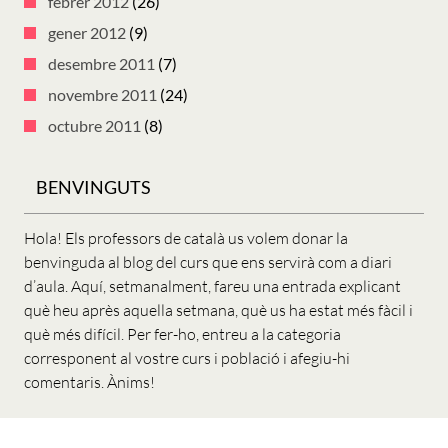
febrer 2012
(26)
gener 2012
(9)
desembre 2011
(7)
novembre 2011
(24)
octubre 2011
(8)
BENVINGUTS
Hola! Els professors de català us volem donar la
benvinguda al blog del curs que ens servirà com a diari
d’aula. Aquí, setmanalment, fareu una entrada explicant
què heu après aquella setmana, què us ha estat més fàcil i
què més difícil. Per fer-ho, entreu a la categoria
corresponent al vostre curs i població i afegiu-hi
comentaris. Ànims!