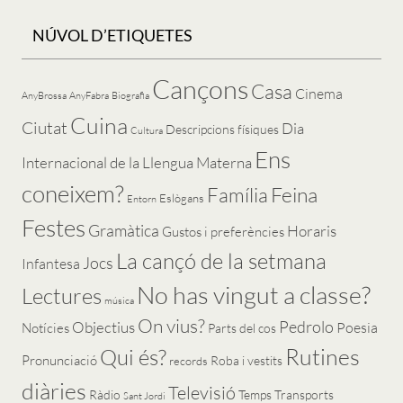
NÚVOL D’ETIQUETES
Cançons
Casa
Cinema
AnyBrossa
AnyFabra
Biografia
Cuina
Ciutat
Dia
Descripcions físiques
Cultura
Ens
Internacional de la Llengua Materna
coneixem?
Feina
Família
Eslògans
Entorn
Festes
Gramàtica
Horaris
Gustos i preferències
La cançó de la setmana
Jocs
Infantesa
No has vingut a classe?
Lectures
música
On vius?
Pedrolo
Objectius
Poesia
Notícies
Parts del cos
Rutines
Qui és?
Pronunciació
Roba i vestits
records
diàries
Televisió
Ràdio
Temps
Transports
Sant Jordi