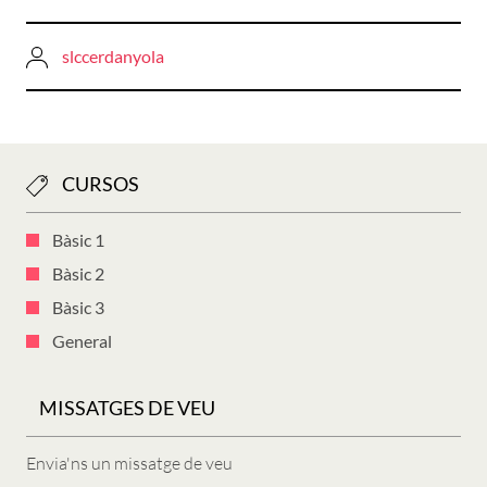
slccerdanyola
CURSOS
Bàsic 1
Bàsic 2
Bàsic 3
General
MISSATGES DE VEU
Envia'ns un missatge de veu