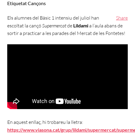
Etiquetat
Cançons
Els alumnes del Bàsic 1 intensiu del juliol han
Share
escoltat la cançó
Supermercat
de
Lildami
a l’aula abans de
sortir a practicar a les parades del Mercat de les Fontetes!
En aquest enllaç, hi trobareu la lletra:
https://www.viasona.cat/grup/lildami/supermercat/superm