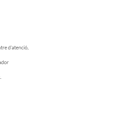
ntre d’atenció,
jador
.