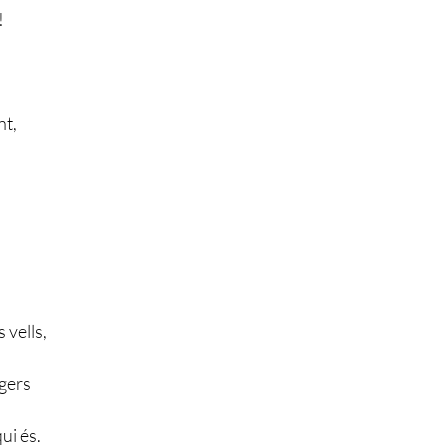
!
nt,
 vells,
tgers
ui és.