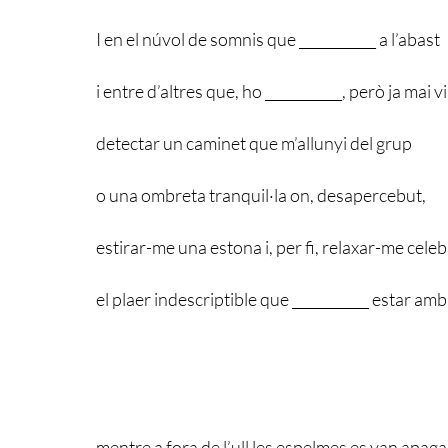
I en el núvol de somnis que ___________ a l’abast
i entre d’altres que, ho ___________, però ja mai v
detectar un caminet que m’allunyi del grup
o una ombreta tranquil·la on, desapercebut,
estirar-me una estona i, per fi, relaxar-me cele
el plaer indescriptible que ___________ estar amb 
mentre a fora de l’ull les espelmes es van apaga