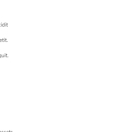
cidit
tit.
uit.
assets