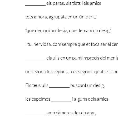
___________ els pares, els tiets i els amics
tots alhora, agrupats en un únic crit,
“que demani un desig, que demani un desig”.
I tu, nerviosa, com sempre que et toca ser el ce
___________ els ulls en un punt imprecís del men
un segon, dos segons, tres segons, quatre i cinc
Els teus ulls ___________ buscant un desig,
les espelmes ___________ i alguns dels amics
___________ amb càmeres de retratar,