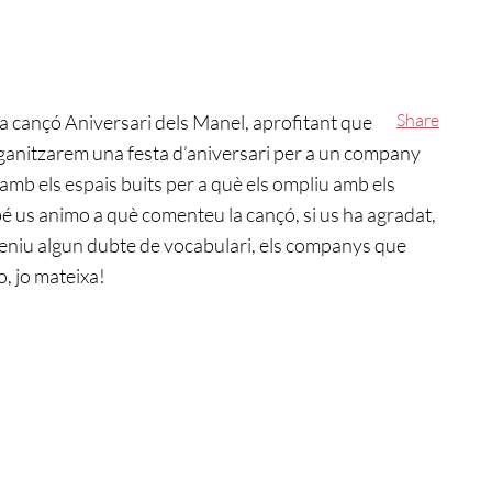
Share
a cançó Aniversari dels Manel, aprofitant que
rganitzarem una festa d’aniversari per a un company
t amb els espais buits per a què els ompliu amb els
bé us animo a què comenteu la cançó, si us ha agradat,
 si teniu algun dubte de vocabulari, els companys que
o, jo mateixa!