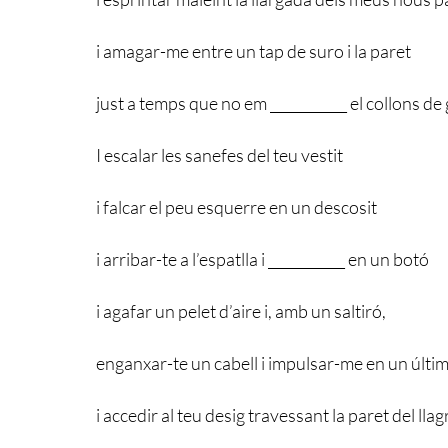
i amagar-me entre un tap de suro i la paret
just a temps que no em ___________ el collons de 
I escalar les sanefes del teu vestit
i falcar el peu esquerre en un descosit
i arribar-te a l’espatlla i ___________ en un botó
i agafar un pelet d’aire i, amb un saltiró,
enganxar-te un cabell i impulsar-me en un últim 
i accedir al teu desig travessant la paret del llag