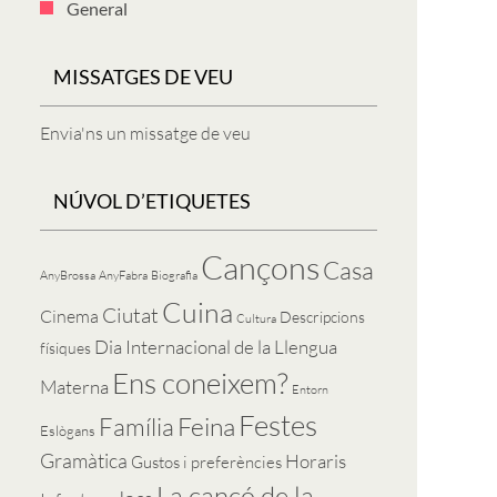
General
MISSATGES DE VEU
Envia'ns un missatge de veu
NÚVOL D’ETIQUETES
Cançons
Casa
AnyBrossa
AnyFabra
Biografia
Cuina
Ciutat
Cinema
Descripcions
Cultura
Dia Internacional de la Llengua
físiques
Ens coneixem?
Materna
Entorn
Festes
Feina
Família
Eslògans
Gramàtica
Horaris
Gustos i preferències
La cançó de la