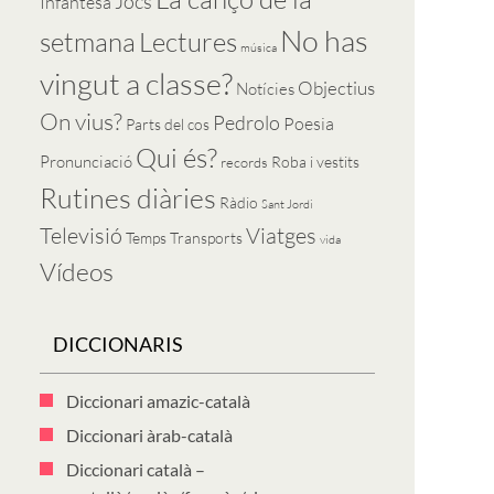
Jocs
Infantesa
No has
setmana
Lectures
música
vingut a classe?
Objectius
Notícies
On vius?
Pedrolo
Poesia
Parts del cos
Qui és?
Pronunciació
Roba i vestits
records
Rutines diàries
Ràdio
Sant Jordi
Televisió
Viatges
Temps
Transports
vida
Vídeos
DICCIONARIS
Diccionari amazic-català
Diccionari àrab-català
Diccionari català –