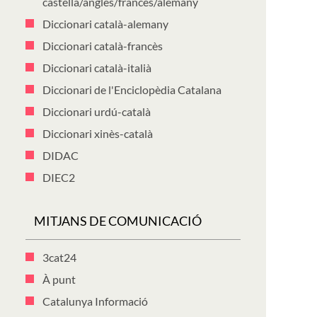
castellà/anglès/francès/alemany
Diccionari català-alemany
Diccionari català-francès
Diccionari català-italià
Diccionari de l'Enciclopèdia Catalana
Diccionari urdú-català
Diccionari xinès-català
DIDAC
DIEC2
MITJANS DE COMUNICACIÓ
3cat24
À punt
Catalunya Informació