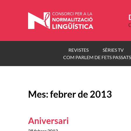
Vés
al
contingut
C
REVISTES
SÈRIES TV
COM PARLEM DE FETS PASSATS
Mes:
febrer de 2013
Aniversari
28 febrer 2013