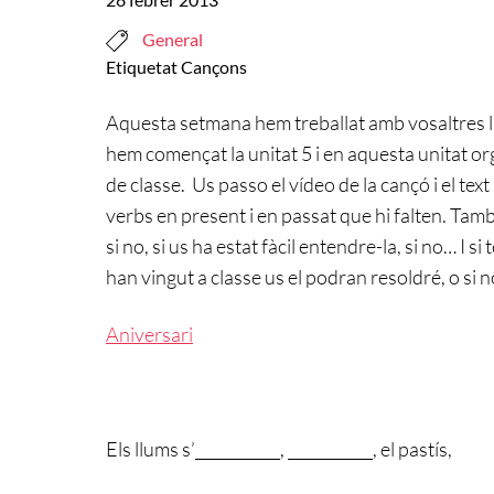
General
Etiquetat
Cançons
Aquesta setmana hem treballat amb vosaltres l
hem començat la unitat 5 i en aquesta unitat o
de classe. Us passo el vídeo de la cançó i el tex
verbs en present i en passat que hi falten. Tam
si no, si us ha estat fàcil entendre-la, si no… I
han vingut a classe us el podran resoldré, o si n
Aniversari
Els llums s’___________, ___________, el pastís,