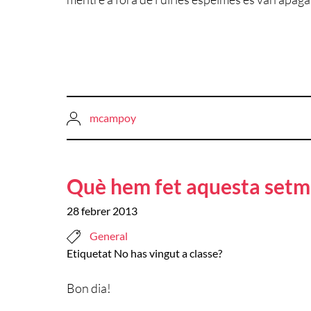
mcampoy
Què hem fet aquesta set
28 febrer 2013
General
Etiquetat
No has vingut a classe?
Bon dia!