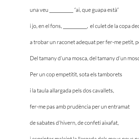
una veu ___________ “ai, que guapa està”
i jo, en el fons, ___________, el culet de la copa de
a trobar un raconet adequat per fer-me petit, pe
Del tamany d’una mosca, del tamany d’un mosq
Per un cop empetitit, sota els tamborets
i la taula allargada pels dos cavallets,
fer-me pas amb prudència per un entramat
de sabates d’hivern, de confeti aixafat,
i esprintar maleint la llargada dels meus nous p