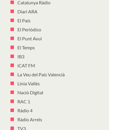
Catalunya Ràdio
Diari ARA
El País
El Periódico
El Punt Avui
El Temps
IB3
iCAT FM
La Veu del País Valencià
Línia Vallès
Nació Digital
RAC 1
Ràdio 4
Ràdio Arrels
TV3