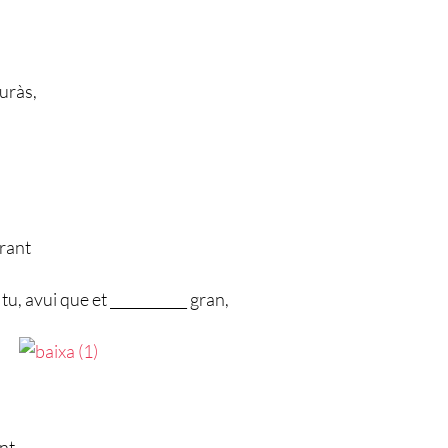
iuràs,
brant
tu, avui que et ___________ gran,
nt.