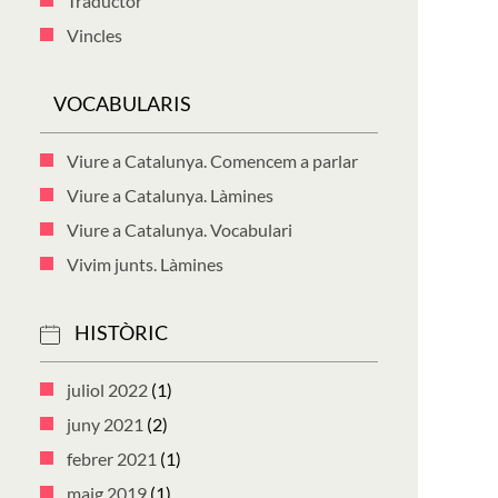
Traductor
Vincles
VOCABULARIS
Viure a Catalunya. Comencem a parlar
Viure a Catalunya. Làmines
Viure a Catalunya. Vocabulari
Vivim junts. Làmines
HISTÒRIC
juliol 2022
(1)
juny 2021
(2)
febrer 2021
(1)
maig 2019
(1)