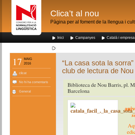
Clica’t al nou
Pàgina per al foment de la llengua i cul
Inici
Campanyes
Català i empresa
Segona visita dels alumnes de Nou Barris al me
17
MAIG
“La casa sota la sorra
2016
club de lectura de Nou
clicat
No hi ha comentaris
Biblioteca de Nou Barris, pl. M
Barcelona
General
aniv
s
Aqu
edi