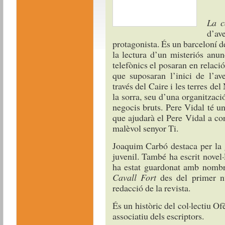
La c
d’av
protagonista. És un barceloní de
la lectura d’un misteriós anun
telefònics el posaran en relac
que suposaran l’inici de l’av
través del Caire i les terres del
la sorra, seu d’una organitzaci
negocis bruts. Pere Vidal té 
que ajudarà el Pere Vidal a con
malèvol senyor Ti.
Joaquim Carbó destaca per la g
juvenil. També ha escrit novel·la
ha estat guardonat amb nombro
Cavall Fort
des del primer n
redacció de la revista.
És un històric del col·lectiu O
associatiu dels escriptors.