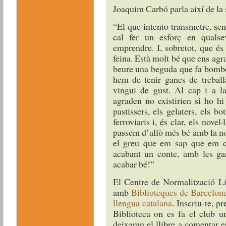
Joaquim Carbó parla així de la 
“El que intento transmetre, se
cal fer un esforç en qualse
emprendre. I, sobretot, que és
feina. Està molt bé que ens agra
beure una beguda que fa bombol
hem de tenir ganes de treball
vingui de gust. Al cap i a la
agraden no existirien si ho h
pastissers, els gelaters, els bot
ferroviaris i, és clar, els novel
passem d’allò més bé amb la n
el greu que em sap que em cr
acabant un conte, amb les ga
acabar bé!”
El Centre de Normalització Li
amb
Biblioteques de Barcelona
llengua catalana
. Inscriu-te, p
Biblioteca on es fa el club u
deixaran el llibre a comentar en