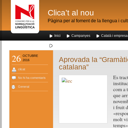
Clica’t al nou
Pàgina per al foment de la llengua i cul
Inici
Campanyes
Català i empresa
Segona visita dels alumnes de Nou Barris al me
26
OCTUBRE
Aprovada la “Gramàti
2016
catalana”
clicat
Es trac
No hi ha comentaris
institu
General
com a t
que arr
novembr
i fruit
«respon
molt vi
temps»,