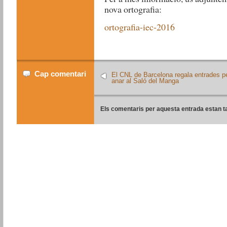
nova ortografia:
ortografia-iec-2016
Cap comentari
El CNL de Barcelona regala entrades p
anar al Saló del Manga
Els comentaris per aquesta entrada estan t