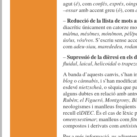
agut (
é
), com
confés
,
exprés
, o
ing
–ossar
amb accent greu (
ò
), com
Reducció de la llista de mots 
–
diacrític únicament en catorze mo
mà/ma, més/mes, món/mon, pèl/pel, 
ús/us, vós/vos
. S’escriu sense acce
com
adeu-siau, marededeu, roda
Supressió de la dièresi en els 
–
fluidal
,
laical
,
helicoidal
o
trapez
A banda d’aquests canvis, s’han i
blog
o
cànnabis
, i s’han modific
esdevé
nietzscheà
, o sèquia que p
alguns dubtes en relació amb ant
Rubèn
;
el Figueró, Montgrony, B
neologismes i manlleus freqüents 
recull el
DIEC
. És el cas de lèxic
o
menysestimar
; manlleus com
fit
compostos i derivats com
antisis
Per a més informació, us adjuntem