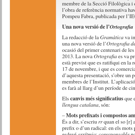
membre de la Secció Filològica i 
l’obra de referència normativa hav
Pompeu Fabra, publicada per l’IE
Una nova versió de l’
Ortografia
La redacció de la
Gramàtica
va i
una nova versió de l’
Ortografia de
ocasió del primer centenari de le
2013. La nova
Ortografia
es va pr
està previst que es ratifiqui en la 
17 de novembre, i que es comercial
d’aquesta presentació, s’obre un p
membres de l’Institut. L’aplicació,
es farà al llarg d’un període de ci
canvis més significatius
Els
que 
llengua catalana
, són:
Mots prefixats i compostos a
–
És a dir, s’escriu
rr
quan el so [r] 
prefix o d’un radical: en els mots
esdevé
arrítmia
;
coresponsable
p