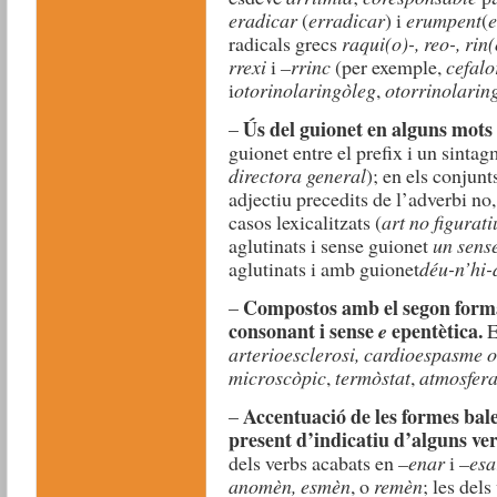
eradicar
(
erradicar
) i
erumpent
(
e
radicals grecs
raqui(o)-, reo-, rin(o
rrexi
i
–rrinc
(per exemple,
cefal
i
otorinolaringòleg
,
otorrinolarin
Ús del guionet en alguns mots
–
guionet entre el prefix i un sintag
directora general
); en els conjunt
adjectiu precedits de l’adverbi no
casos lexicalitzats (
art no figurati
aglutinats i sense guionet
un sens
aglutinats i amb guionet
déu-n’hi-
Compostos amb el segon forma
–
consonant i sense
epentètica.
e
E
arterioesclerosi, cardioespasme o
microscòpic
,
termòstat
,
atmosfer
Accentuació de les formes bal
–
present d’indicatiu d’alguns ve
dels verbs acabats en
–enar
i
–esa
anomèn, esmèn
, o
remèn
; les del