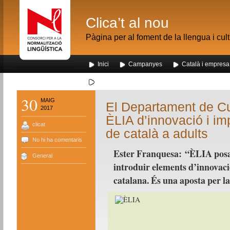
Clica’t al nou
Pàgina per al foment de la llengua i cul
Inici
Campanyes
Català i empresa
Segona visita dels alumnes de Nou Barris al me
30
MAIG
El Departament de Cu
2017
ÈLIA d’innovació i i
clicat
de català a adults
No hi ha comentaris
Ester Franquesa: “ÈLIA posar
General
introduir elements d’innovació
catalana. És una aposta per la 