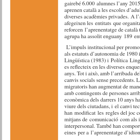
gairebé 6.000 alumnes l’any 2015
aprenen català a les escoles d’adul
diverses acadèmies privades. A l’a
afegeixen les entitats que organit
reforcen l’aprenentatge de català 
agrupa ha assolit enguany 189 enti
L’impuls institucional per promou
als estatuts d’autonomia de 1980 i
Lingüística (1983) i Política Lin
es reflecteix en les diverses enque
anys. Tot i això, amb l’arribada d
canvis socials sense precedents. L
migratoris han augmentat de maner
amb contingents de persones arrib
econòmica dels darrers 10 anys h
viure dels ciutadans, i el canvi te
han modificat les regles del joc c
mitjans de comunicació com als 
interpersonal. També han comport
eines per a l’aprenentatge d’idio