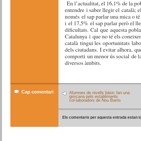
En l’actualitat, el 16,1% de la pob
entendre i saber llegir el català; e
només el sap parlar una mica o té u
i el 17,5% el sap parlar però el ll
dificultats. Cal que aquesta pobla
Catalunya i que no té els coneixem
català tingui les oportunitats labo
dels ciutadans. I evitar alhora, q
comporti un menor ús social de la
diversos àmbits.
Cap comentari
Alumnes de nivells bàsic fan una
gimcana pels establiments
col·laboradors de Nou Barris
Els comentaris per aquesta entrada estan t