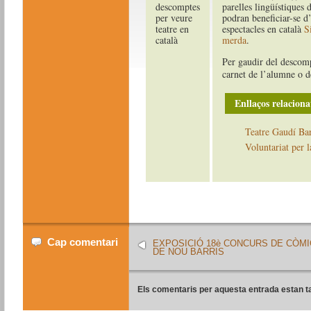
parelles lingüístiques 
podran beneficiar-se d
espectacles en català
S
merda
.
Per gaudir del descomp
carnet de l’alumne o de
Enllaços relaciona
Teatre Gaudí Ba
Voluntariat per l
Cap comentari
EXPOSICIÓ 18è CONCURS DE CÒMI
DE NOU BARRIS
Els comentaris per aquesta entrada estan t