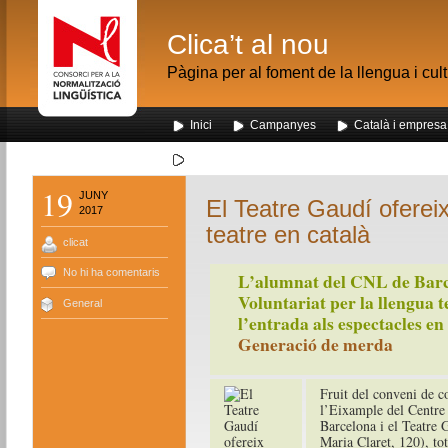
Clica’t al nou
Pàgina per al foment de la llengua i cul
Inici
Campanyes
Català i empresa
Segona visita dels alumnes de Nou Barris al me
19
JUNY
El Teatre Gaudí ofere
2017
teatre en català
clicat
No hi ha comentaris
L’alumnat del CNL de Barcel
Voluntariat per la llengua
General
l’entrada als espectacles en
Generació de merda
Fruit del conveni de c
l’Eixample del Centre
Barcelona i el Teatre 
Maria Claret, 120), tot