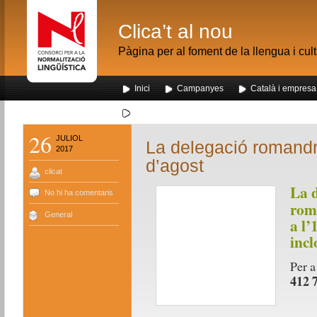
Clica’t al nou
Pàgina per al foment de la llengua i cul
Inici
Campanyes
Català i empresa
Segona visita dels alumnes de Nou Barris al me
26
JULIOL
La delegació romandr
2017
d’agost
clicat
La d
No hi ha comentaris
rom
General
a l’
incl
Per a
412 