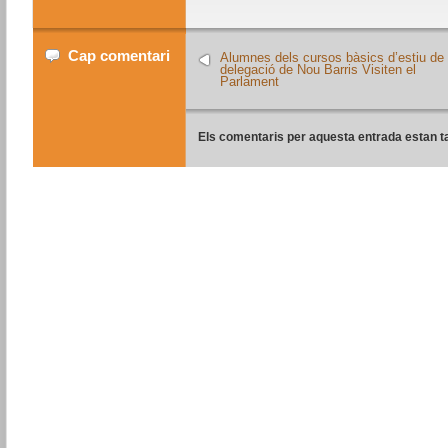
Cap comentari
Alumnes dels cursos bàsics d’estiu de 
delegació de Nou Barris Visiten el
Parlament
Els comentaris per aquesta entrada estan t