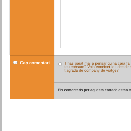
Cap comentari
T’has parat mai a pensar quina cara fa 
teu consum? Vols conèixer-lo i decidir s
t’agrada de company de viatge?
Els comentaris per aquesta entrada estan t