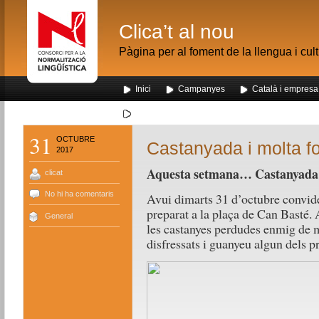
Clica’t al nou
Pàgina per al foment de la llengua i cul
Inici
Campanyes
Català i empresa
Segona visita dels alumnes de Nou Barris al me
31
OCTUBRE
Castanyada i molta fo
2017
Aquesta setmana… Castanyada i
clicat
No hi ha comentaris
Avui dimarts 31 d’octubre convide
preparat a la plaça de Can Basté. 
General
les castanyes perdudes enmig de m
disfressats i guanyeu algun dels p