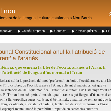
al nou
foment de la llengua i cultura catalanes a Nou Barris
mpanyes
Català i empresa
Contacte
drets lingüístics
El 
 dels alumnes de Nou Barris al mercat de la Mercè
bunal Constitucional anul·la l’atribució de
rent’ a l’aranès
tència, que esmena la Llei de l’occità, aranès a l’Aran, li
l’atribució de llengua d’ús normal a l’Aran
clarat nul·la la presència del mot ‘preferent’, atribuït a l’occità aranès, a la Ll
 l’1 d’octubre, de l’occità, aranès a l’Aran, aplicant el mateix criteri que va
en la sentència de 2010 que modifica l’Estatut d’autonomia de Catalunya votat e
. El Tribunal manté, però, el mandat que l’aranès sigui llengua d’ús normal e
on la llei especifica aquest caràcter, si bé insisteix a matisar-ho remarcant que l
 llengües oficials, el català i el castellà, també han de ser d’ús normal a l’Aran.
l espanyol manté també la possibilitat, repetida en sentències anteriors,