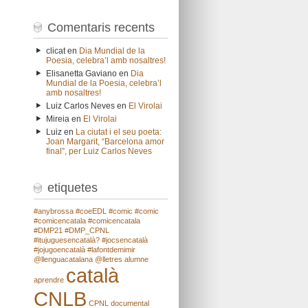
Comentaris recents
clicat
en
Dia Mundial de la
Poesia, celebra’l amb nosaltres!
Elisanetta Gaviano
en
Dia
Mundial de la Poesia, celebra’l
amb nosaltres!
Luiz Carlos Neves
en
El Virolai
Mireia
en
El Virolai
Luiz
en
La ciutat i el seu poeta:
Joan Margarit, “Barcelona amor
final”, per Luiz Carlos Neves
etiquetes
#anybrossa
#coeEDL
#comic
#comic
#comicencatala
#comicencatala
#DMP21
#DMP_CPNL
#itujuguesencatalà?
#jocsencatalà
#jojugoencatalà
#lafontdemimir
@llenguacatalana
@lletres
alumne
català
aprendre
CNLB
CPNL
documental