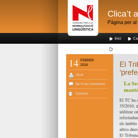
Clica’t 
Pàgina per al 
Inici
Ca
Segona visita
14
FEBRER
El Tri
2018
‘prefe
clicat
La Sen
No hi ha comentaris
manté 
General
El TC ha de
35/2010, de
utilitzar 
referèndum
els àmbits 
altres dues
El Tribuna