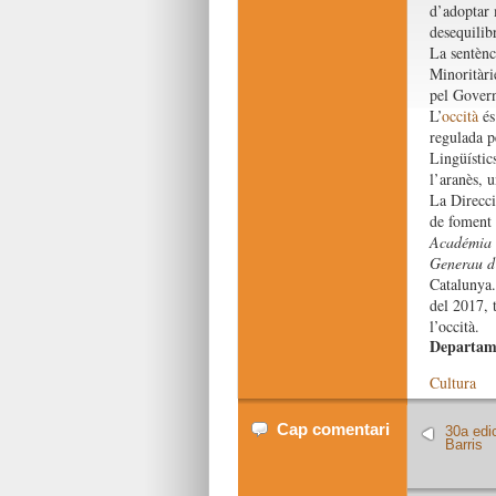
d’adoptar m
desequilibr
La sentènc
Minoritàri
pel Govern
L’
occità
és
regulada p
Lingüístic
l’aranès, 
La Direcci
de foment d
Académia 
Generau d
Catalunya.
del 2017, 
l’occità.
Departam
Cultura
Cap comentari
30a edic
Barris