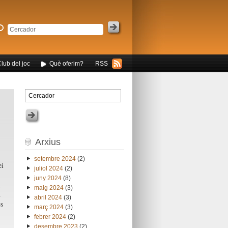
Club del joc
Què oferim?
RSS
Arxius
setembre 2024
(2)
ei
juliol 2024
(2)
juny 2024
(8)
n
maig 2024
(3)
n
abril 2024
(3)
es
març 2024
(3)
febrer 2024
(2)
desembre 2023
(2)