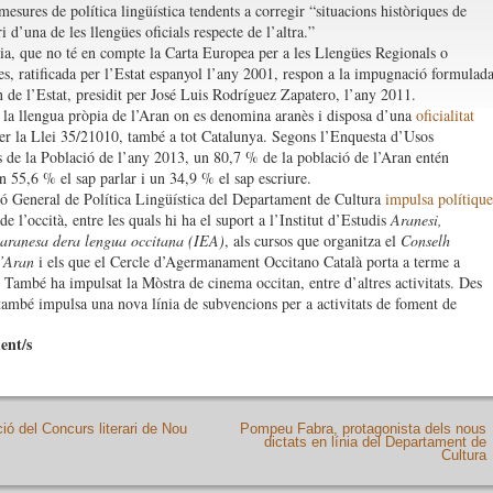
esures de política lingüística tendents a corregir “situacions històriques de
i d’una de les llengües oficials respecte de l’altra.”
ia, que no té en compte la Carta Europea per a les Llengües Regionals o
es, ratificada per l’Estat espanyol l’any 2001, respon a la impugnació formulad
 de l’Estat, presidit per José Luis Rodríguez Zapatero, l’any 2011.
 la llengua pròpia de l’Aran on es denomina aranès i disposa d’una
oficialitat
er la Llei 35/21010, també a tot Catalunya. Segons l’Enquesta d’Usos
s de la Població de l’any 2013, un 80,7 % de la població de l’Aran entén
un 55,6 % el sap parlar i un 34,9 % el sap escriure.
ó General de Política Lingüística del Departament de Cultura
impulsa polítique
e l’occità, entre les quals hi ha el suport a l’Institut d’Estudis
Aranesi,
aranesa dera lengua occitana (IEA)
, als cursos que organitza el
Conselh
’Aran
i els que el Cercle d’Agermanament Occitano Català porta a terme a
 També ha impulsat la Mòstra de cinema occitan, entre d’altres activitats. Des
també impulsa una nova línia de subvencions per a activitats de foment de
ent/s
ió del Concurs literari de Nou
Pompeu Fabra, protagonista dels nous
dictats en línia del Departament de
Cultura