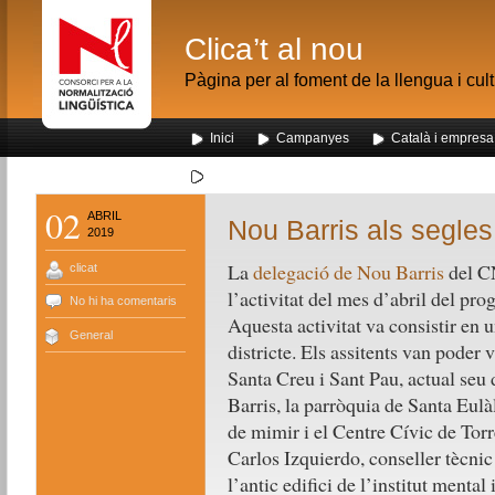
Clica’t al nou
Pàgina per al foment de la llengua i cul
Inici
Campanyes
Català i empresa
Segona visita dels alumnes de Nou Barris al me
02
ABRIL
Nou Barris als segles
2019
La
delegació de Nou Barris
del CN
clicat
l’activitat del mes d’abril del pr
No hi ha comentaris
Aquesta activitat va consistir en u
General
districte. Els assitents van poder v
Santa Creu i Sant Pau, actual seu 
Barris, la parròquia de Santa Eulàl
de mimir i el Centre Cívic de Torr
Carlos Izquierdo, conseller tècnic d
l’antic edifici de l’institut mental