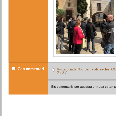
Cap comentari
Visita guiada Nou Barris als segles XX
X i XV
Els comentaris per aquesta entrada estan t