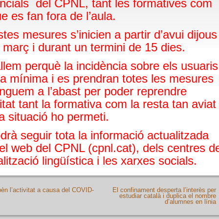
ncials del CPNL, tant les formatives com
e es fan fora de l’aula.
tes mesures s’inicien a partir d’avui dijous
 març i durant un termini de 15 dies.
llem perquè la incidència sobre els usuaris
 la mínima i es prendran totes les mesures
inguem a l’abast per poder reprendre
vitat tant la formativa com la resta tan aviat
a situació ho permeti.
drà seguir tota la informació actualitzada
el web del CPNL (cpnl.cat), dels centres d
ització lingüística i les xarxes socials.
èn l’activitat a causa del COVID-
El confinament desperta l’interès per
estudiar català i duplica el nombre
d’alumnes en línia