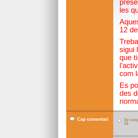
prese
les qu
Aques
12 de
Treba
sigui
que t
l’acti
com l
Es po
des d
normal
Cap comentari
Se susp
19