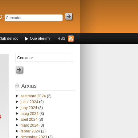
Club del joc
Què oferim?
RSS
Arxius
setembre 2024
(2)
juliol 2024
(2)
juny 2024
(8)
maig 2024
(3)
s
abril 2024
(3)
març 2024
(3)
febrer 2024
(2)
desembre 2023
(2)