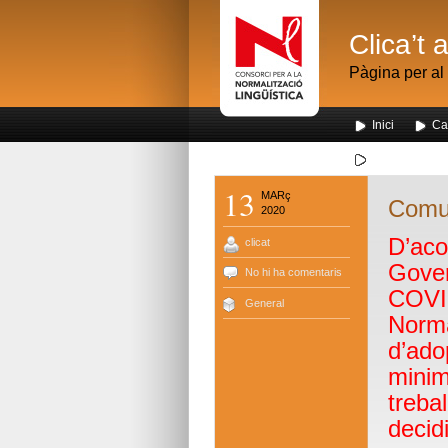
Clica’t 
Pàgina per al 
Inici
Ca
Segona visita
13
MARç
Comu
2020
D’aco
clicat
Gover
No hi ha comentaris
COVID
General
Norma
d’ado
minim
treba
decidi