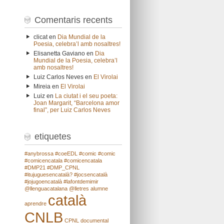
Comentaris recents
clicat
en
Dia Mundial de la
Poesia, celebra’l amb nosaltres!
Elisanetta Gaviano
en
Dia
Mundial de la Poesia, celebra’l
amb nosaltres!
Luiz Carlos Neves
en
El Virolai
Mireia
en
El Virolai
Luiz
en
La ciutat i el seu poeta:
Joan Margarit, “Barcelona amor
final”, per Luiz Carlos Neves
etiquetes
#anybrossa
#coeEDL
#comic
#comic
#comicencatala
#comicencatala
#DMP21
#DMP_CPNL
#itujuguesencatalà?
#jocsencatalà
#jojugoencatalà
#lafontdemimir
@llenguacatalana
@lletres
alumne
català
aprendre
CNLB
CPNL
documental