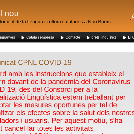
al nou
foment de la llengua i cultura catalanes a Nou Barris
mpanyes
Català i empresa
Contacte
drets lingüístics
El 
 dels alumnes de Nou Barris al mercat de la Mercè
nicat CPNL COVID-19
rd amb les instruccions que estableix el
n davant de la pandèmia del Coronavirus
-19, des del Consorci per a la
lització Lingüística estem treballant per
ptar les mesures oportunes per tal de
itzar els efectes sobre la salut dels nostre
lladors i usuaris. Per aquest motiu, s’ha
t cancel·lar totes les activitats