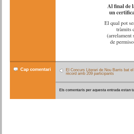
Al final de l
un certific
El qual pot se
tràmits 
(arrelament 
de permisos
Cap comentari
El Concurs Literari de Nou Barris bat el
rècord amb 209 participants
Els comentaris per aquesta entrada estan t