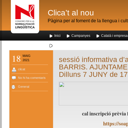
Clica’t al nou
Pàgina per al foment de la llengua i cul
Inici
Campanyes
Català i empresa
Segona visita dels alumnes de Nou Barris al me
18
MAIG
sessió informativa d
2021
BARRIS. AJUNTAME
clicat
Dilluns 7 JUNY de 17
No hi ha comentaris
General
cal inscripció prèvia 
https://soa