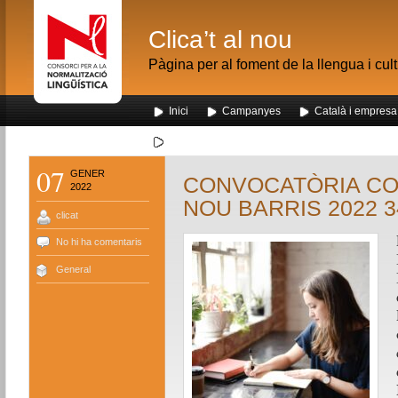
Clica’t al nou
Pàgina per al foment de la llengua i cul
Inici
Campanyes
Català i empresa
Segona visita dels alumnes de Nou Barris al me
07
GENER
CONVOCATÒRIA CO
2022
NOU BARRIS 2022 34
clicat
No hi ha comentaris
General