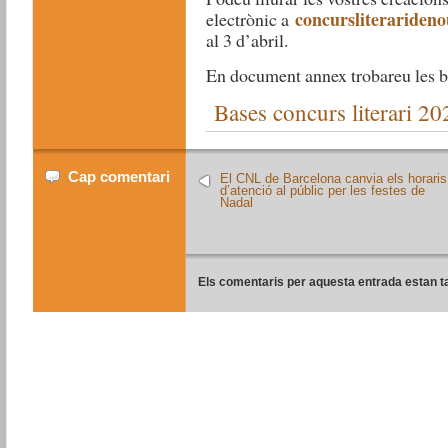
concursliterariden
electrònic a
al 3 d’abril.
En document annex trobareu les b
Bases concurs literari 20
Cap comentari
El CNL de Barcelona canvia els horaris
d’atenció al públic per les festes de
Nadal
Els comentaris per aquesta entrada estan t