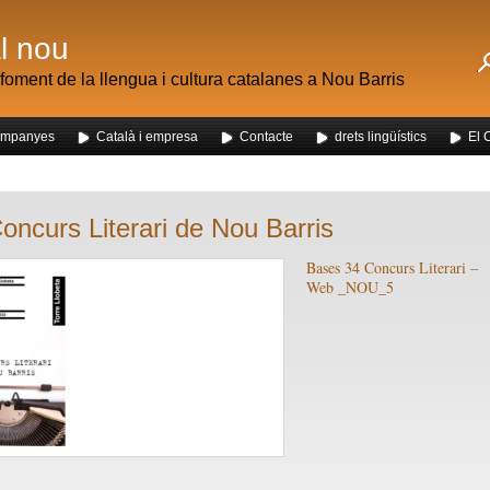
al nou
foment de la llengua i cultura catalanes a Nou Barris
mpanyes
Català i empresa
Contacte
drets lingüístics
El 
 dels alumnes de Nou Barris al mercat de la Mercè
oncurs Literari de Nou Barris
Bases 34 Concurs Literari –
Web _NOU_5