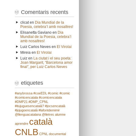
Comentaris recents
clicat
en
Dia Mundial de la
Poesia, celebra’l amb nosaltres!
Elisanetta Gaviano
en
Dia
Mundial de la Poesia, celebra’l
amb nosaltres!
Luiz Carlos Neves
en
El Virolai
Mireia
en
El Virolai
Luiz
en
La ciutat i el seu poeta:
Joan Margarit, “Barcelona amor
final”, per Luiz Carlos Neves
etiquetes
#anybrossa
#coeEDL
#comic
#comic
#comicencatala
#comicencatala
#DMP21
#DMP_CPNL
#itujuguesencatalà?
#jocsencatalà
#jojugoencatalà
#lafontdemimir
@llenguacatalana
@lletres
alumne
català
aprendre
CNLB
CPNL
documental