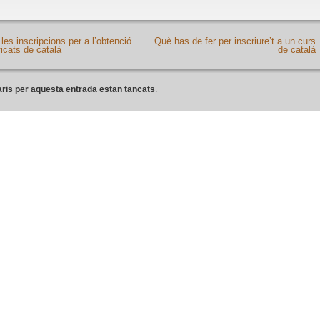
les inscripcions per a l’obtenció
Què has de fer per inscriure’t a un curs
ficats de català
de català
ris per aquesta entrada estan tancats
.