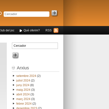
Club del joc
Què oferim?
RSS
Arxius
setembre 2024
(2)
juliol 2024
(2)
juny 2024
(8)
maig 2024
(3)
abril 2024
(3)
març 2024
(3)
febrer 2024
(2)
desembre 2023
(2)