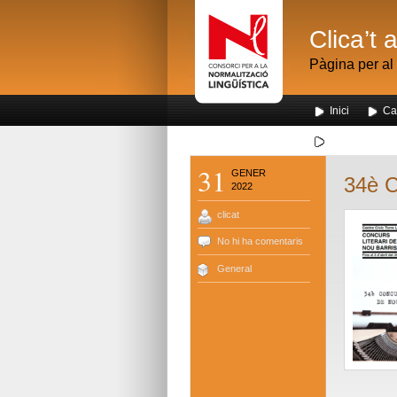
Clica’t 
Pàgina per al 
Inici
Ca
Segona visita
31
GENER
34è C
2022
clicat
No hi ha comentaris
General