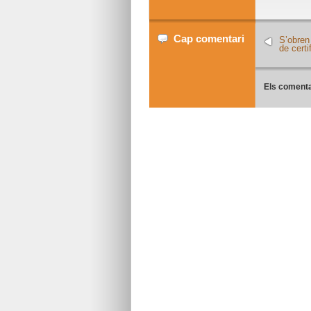
Cap comentari
S’obren 
de certi
Els comenta