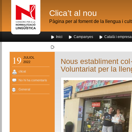
Clica’t al nou
Pàgina per al foment de la llengua i cul
Inici
Campanyes
Català i empresa
Segona visita dels alumnes de Nou Barris al me
19
JULIOL
Nous establiment col
2022
Voluntariat per la lle
clicat
No hi ha comentaris
General