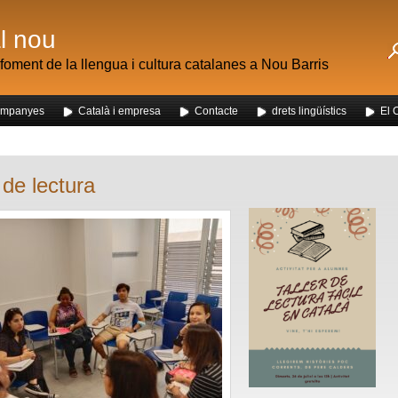
al nou
foment de la llengua i cultura catalanes a Nou Barris
mpanyes
Català i empresa
Contacte
drets lingüístics
El 
 dels alumnes de Nou Barris al mercat de la Mercè
 de lectura