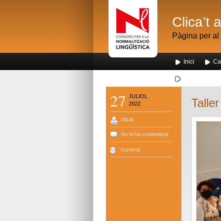
Clica’t 
Pàgina per al 
Inici
Ca
Segona visita
27
JULIOL
Taller
2022
clicat
No hi ha comentaris
General