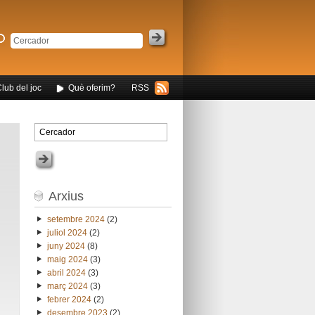
Club del joc
Què oferim?
RSS
Arxius
setembre 2024
(2)
juliol 2024
(2)
juny 2024
(8)
maig 2024
(3)
abril 2024
(3)
març 2024
(3)
febrer 2024
(2)
desembre 2023
(2)