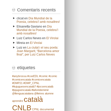
Comentaris recents
clicat
en
Dia Mundial de la
Poesia, celebra’l amb nosaltres!
Elisanetta Gaviano
en
Dia
Mundial de la Poesia, celebra’l
amb nosaltres!
Luiz Carlos Neves
en
El Virolai
Mireia
en
El Virolai
Luiz
en
La ciutat i el seu poeta:
Joan Margarit, “Barcelona amor
final”, per Luiz Carlos Neves
etiquetes
#anybrossa
#coeEDL
#comic
#comic
#comicencatala
#comicencatala
#DMP21
#DMP_CPNL
#itujuguesencatalà?
#jocsencatalà
#jojugoencatalà
#lafontdemimir
@llenguacatalana
@lletres
alumne
català
aprendre
CNLB
CPNL
documental