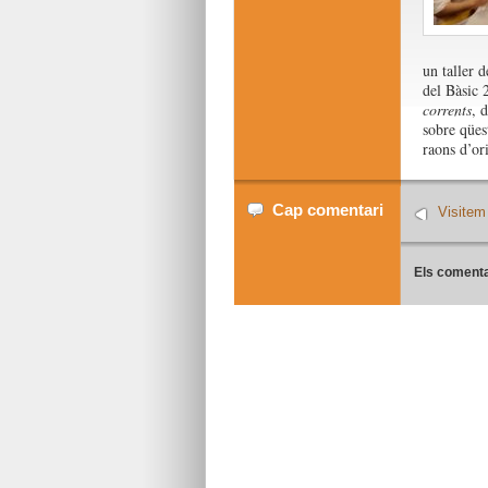
un taller 
del Bàsic 
corrents
, 
sobre qües
raons d’or
Cap comentari
Visitem 
Els comenta