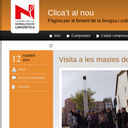
Clica’t al nou
Pàgina per al foment de la llengua i cul
Inici
Campanyes
Català i empresa
Segona visita dels alumnes de Nou Barris al me
12
FEBRER
Visita a les masies 
2024
clicat
No hi ha comentaris
General