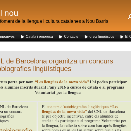
al nou
foment de la llengua i cultura catalanes a Nou Barris
mpanyes
Català i empresa
Contacte
drets lingüístics
El 
 dels alumnes de Nou Barris al mercat de la Mercè
L de Barcelona organitza un concurs
obiografies lingüístiques
curs porta per nom
“Les llengües de la meva vida”
i hi poden participar
els alumnes inscrits durant l’any 2016 a cursos de català o al programa
Voluntariat per la llengua
“Les
El
concurs d’autobiografies lingüístiques
llengües de la meva vida”
del CNL de Barcelona
té per objectiu incentivar, entre els alumnes de
català i els participants al programa Voluntariat per
la llengua, la reflexió sobre com han après llengües,
tobiografia
sobre com i quan les fan servir, sobre què els ha