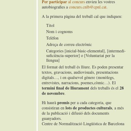
Per participar
al concurs
envieu les vostres
autobiografies a
concurs.cnlb@cpnl.cat.
A la primera pàgina del treball cal que indiqueu:
Títol
Nom i cognoms
Telèfon
Adreça de correu electrònic
Categories [inicial-bàsic-elemental], [intermedi-
suficiència-superior] o [Voluntariat per la
llengua]
El format del treball és lliure. Es poden presentar
textos, gravacions, audiovisuals, presentacions
digitals…, i en qualsevol gènere (monòlegs,
entrevistes, narracions, poemes,còmic…). El
termini final de lliurament
28
dels treballs és el
de novembre
.
premis
Hi haurà
per a cada categoria, que
lots de productes culturals
consistiran en
, a més
de la publicació i difusió dels documents
guanyadors.
Centre de Normalització Lingüística de Barcelona