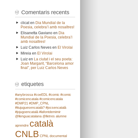
Comentaris recents
clicat
en
Dia Mundial de la
Poesia, celebra’l amb nosaltres!
Elisanetta Gaviano
en
Dia
Mundial de la Poesia, celebra’l
amb nosaltres!
Luiz Carlos Neves
en
El Virolai
Mireia
en
El Virolai
Luiz
en
La ciutat i el seu poeta:
Joan Margarit, “Barcelona amor
final”, per Luiz Carlos Neves
etiquetes
#anybrossa
#coeEDL
#comic
#comic
#comicencatala
#comicencatala
#DMP21
#DMP_CPNL
#itujuguesencatalà?
#jocsencatalà
#jojugoencatalà
#lafontdemimir
@llenguacatalana
@lletres
alumne
català
aprendre
CNLB
CPNL
documental