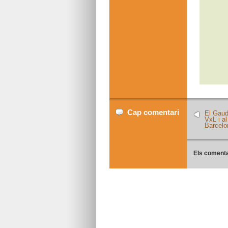
Cap comentari
El Gaud
VxL i a
Barcelo
Els comenta