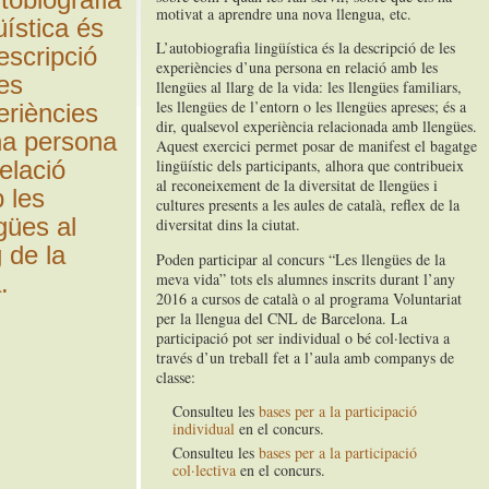
motivat a aprendre una nova llengua, etc.
üística és
L’autobiografia lingüística és la descripció de les
escripció
experiències d’una persona en relació amb les
es
llengües al llarg de la vida: les llengües familiars,
les llengües de l’entorn o les llengües apreses; és a
eriències
dir, qualsevol experiència relacionada amb llengües.
na persona
Aquest exercici permet posar de manifest el bagatge
elació
lingüístic dels participants, alhora que contribueix
al reconeixement de la diversitat de llengües i
 les
cultures presents a les aules de català, reflex de la
gües al
diversitat dins la ciutat.
g de la
Poden participar al concurs “Les llengües de la
.
meva vida” tots els alumnes inscrits durant l’any
2016 a cursos de català o al programa Voluntariat
per la llengua del CNL de Barcelona. La
participació pot ser individual o bé col·lectiva a
través d’un treball fet a l’aula amb companys de
classe:
Consulteu les
bases per a la participació
individual
en el concurs.
Consulteu les
bases per a la participació
col·lectiva
en el concurs.