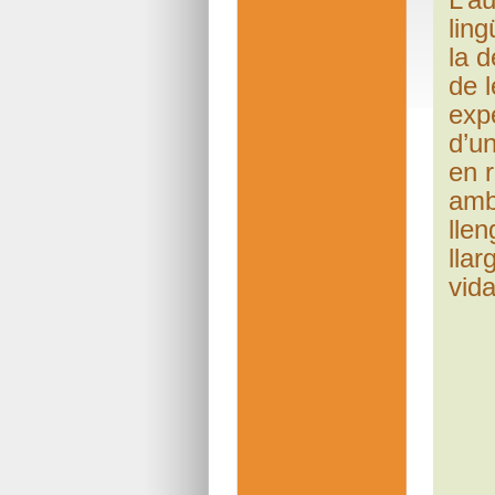
ling
la d
de l
exp
d’u
en r
amb
llen
llar
vida