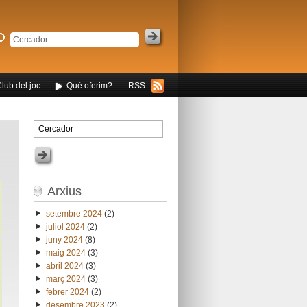
Club del joc
Què oferim?
RSS
Arxius
setembre 2024
(2)
juliol 2024
(2)
juny 2024
(8)
maig 2024
(3)
abril 2024
(3)
març 2024
(3)
febrer 2024
(2)
desembre 2023
(2)