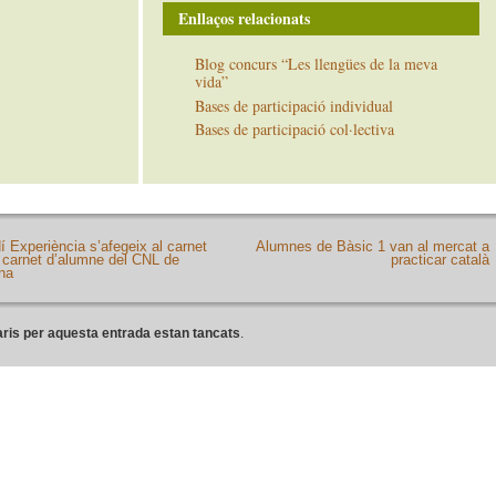
Enllaços relacionats
Blog concurs “Les llengües de la meva
vida”
Bases de participació individual
Bases de participació col·lectiva
í Experiència s’afegeix al carnet
Alumnes de Bàsic 1 van al mercat a
l carnet d’alumne del CNL de
practicar català
na
ris per aquesta entrada estan tancats
.