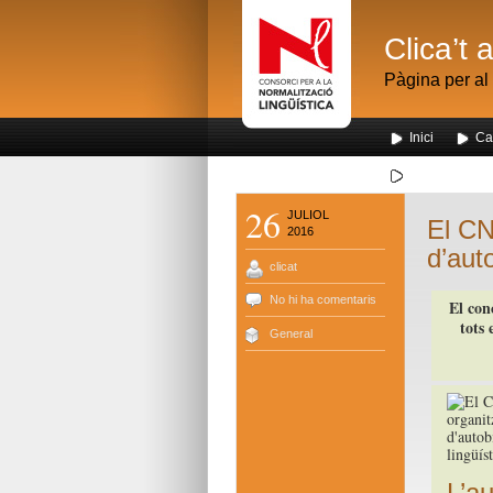
Clica’t 
Pàgina per al 
Inici
Ca
Segona visita
26
JULIOL
El CN
2016
d’aut
clicat
No hi ha comentaris
El con
tots 
General
L’au