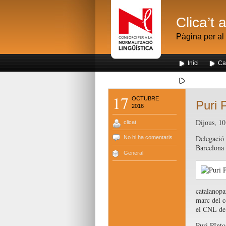
Clica’t 
Pàgina per al 
Inici
Ca
Segona visita
17
OCTUBRE
Puri 
2016
Dijous, 10
clicat
Delegació 
No hi ha comentaris
Barcelona
General
catalanopa
marc del c
el CNL de
Puri PInto