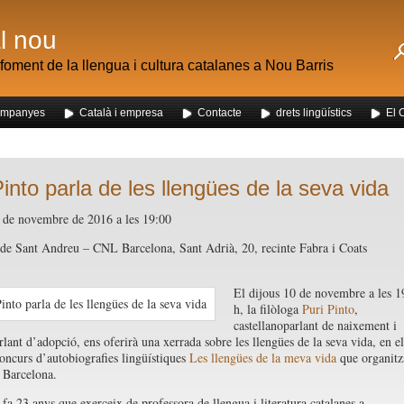
al nou
foment de la llengua i cultura catalanes a Nou Barris
mpanyes
Català i empresa
Contacte
drets lingüístics
El 
 dels alumnes de Nou Barris al mercat de la Mercè
Pinto parla de les llengües de la seva vida
 de novembre de 2016 a les 19:00
de Sant Andreu – CNL Barcelona, Sant Adrià, 20, recinte Fabra i Coats
El dijous 10 de novembre a les 1
h, la filòloga
Puri Pinto
,
castellanoparlant de naixement i
rlant d’adopció, ens oferirà una xerrada sobre les llengües de la seva vida, en el
oncurs d’autobiografies lingüístiques
Les llengües de la meva vida
que organitz
 Barcelona.
 fa 23 anys que exerceix de professora de llengua i literatura catalanes a