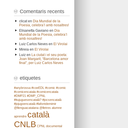
Comentaris recents
clicat
en
Dia Mundial de la
Poesia, celebra’l amb nosaltres!
Elisanetta Gaviano
en
Dia
Mundial de la Poesia, celebra’l
amb nosaltres!
Luiz Carlos Neves
en
El Virolai
Mireia
en
El Virolai
Luiz
en
La ciutat i el seu poeta:
Joan Margarit, “Barcelona amor
final”, per Luiz Carlos Neves
etiquetes
#anybrossa
#coeEDL
#comic
#comic
#comicencatala
#comicencatala
#DMP21
#DMP_CPNL
#itujuguesencatalà?
#jocsencatalà
#jojugoencatalà
#lafontdemimir
@llenguacatalana
@lletres
alumne
català
aprendre
CNLB
CPNL
documental