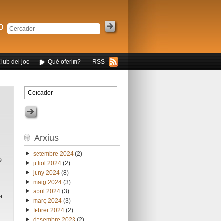
Club del joc
Què oferim?
RSS
Arxius
setembre 2024
(2)
9
juliol 2024
(2)
juny 2024
(8)
maig 2024
(3)
abril 2024
(3)
a
març 2024
(3)
febrer 2024
(2)
desembre 2023
(2)