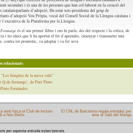
ent secundari i és una de les persones que han col·laborat en la creació del
ls catalanoparlants d’adopció. Ha estat sots-presidenta del grup de
rlants d’adopció Veu Pròpia, vocal del Consell Social de la Llengua catalana i
l’executiva de la Plataforma per la Llengua.
Formatge
és el seu primer llibre i ens hi parla, des del respecte i la crítica, de
ia i les idees que li ha aportat el fet d’aprendre, ensenyar i transmetre una
, contra tot pronòstic, va adoptar i va fer seva.
s relacionats
 “Les llengües de la meva vida”
 Q de formatge’, de Puri Pinto
 Pinto Fernández
 amb força el Club de lectura
El CNL de Barcelona regala entrades per
di a Nou Barris
anar al Saló del Manga
ris per aquesta entrada estan tancats
.