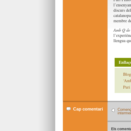
l’ensenyam
discurs de
catalanopa
membre de 
Amb Q de 
l’experiènc
llengua que
Enllaço
Blog
‘Amb
Puri
Cap comentari
Comença
interme
Els comenta