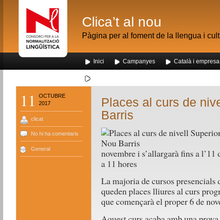
Clica’t al nou
Pàgina per al foment de la llengua i cul
Inici
Campanyes
Català i empresa
Segona visita dels alumnes de Nou Barris al me
11
OCTUBRE
Places al curs de niv
2017
Barris
clicat
No hi ha comentaris
General
novembre i s’allargarà fins a l’11 
a 11 hores
La majoria de cursos presencials d
queden places lliures al curs pro
que començarà el proper 6 de no
Aquest curs acaba amb una prova 