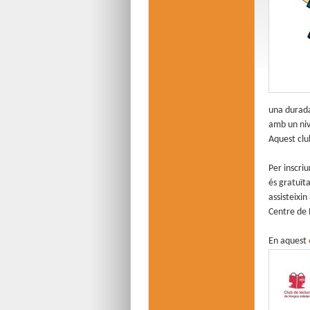
una durada
amb un nive
Aquest clu
Per inscriu
és gratuïta
assisteixi
Centre de 
En aquest