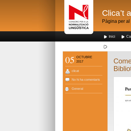
Clica’t 
Pàgina per al 
Inici
Ca
Segona visita
05
OCTUBRE
Comen
2017
Bibli
clicat
No hi ha comentaris
General