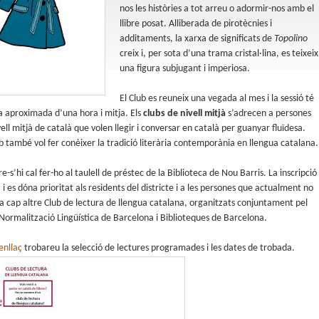
nos les històries a tot arreu o adormir-nos amb el
llibre posat. Alliberada de pirotècnies i
additaments, la xarxa de significats de
Topolino
creix i, per sota d’una trama cristal·lina, es teixeix
una figura subjugant i imperiosa.
El Club es reuneix una vegada al mes i la sessió té
 aproximada d’una hora i mitja. Els
clubs de nivell mitjà
s’adrecen a persones
ll mitjà de català que volen llegir i conversar en català per guanyar fluïdesa.
b també vol fer conèixer la tradició literària contemporània en llengua catalana.
re-s’hi cal fer-ho al taulell de préstec de la Biblioteca de Nou Barris. La inscripció
 i es dóna prioritat als residents del districte i a les persones que actualment no
n a cap altre Club de lectura de llengua catalana, organitzats conjuntament pel
Normalització Lingüística de Barcelona i Biblioteques de Barcelona.
enllaç
trobareu la selecció de lectures programades i les dates de trobada.