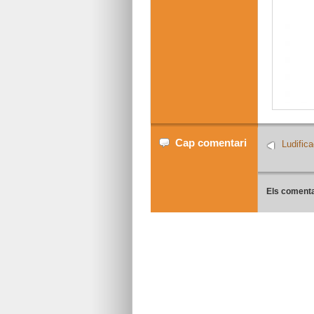
Cap comentari
Ludific
Els comenta