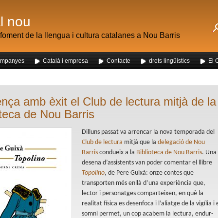
al nou
foment de la llengua i cultura catalanes a Nou Barris
mpanyes
Català i empresa
Contacte
drets lingüístics
El 
 dels alumnes de Nou Barris al mercat de la Mercè
ça amb èxit el Club de lectura mitjà de la
oteca de Nou Barris
Dilluns passat va arrencar la nova temporada del
Club de lectura
mitjà que la
delegació de Nou
Barris
condueix a la
Biblioteca de Nou Barris
. Una
desena d’assistents van poder comentar el llibre
Topolino
, de Pere Guixà: onze contes que
transporten més enllà d’una experiència que,
lector i personatges comparteixen, en què la
realitat física es desenfoca i l’aliatge de la vigília i 
somni permet, un cop acabem la lectura, endur-