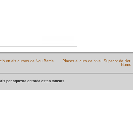
ació en els cursos de Nou Barris
Places al curs de nivell Superior de Nou
Barris
ris per aquesta entrada estan tancats
.