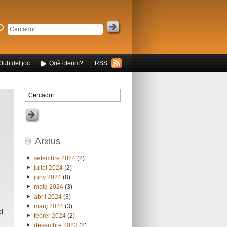
Club del joc
Què oferim?
RSS
Arxius
setembre 2024
(2)
juliol 2024
(2)
juny 2024
(8)
maig 2024
(3)
abril 2024
(3)
març 2024
(3)
el
febrer 2024
(2)
desembre 2023
(2)