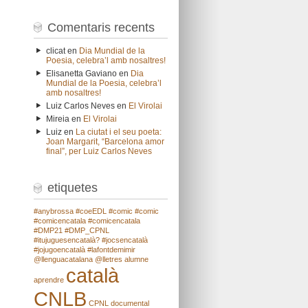
Comentaris recents
clicat
en
Dia Mundial de la
Poesia, celebra’l amb nosaltres!
Elisanetta Gaviano
en
Dia
Mundial de la Poesia, celebra’l
amb nosaltres!
Luiz Carlos Neves
en
El Virolai
Mireia
en
El Virolai
Luiz
en
La ciutat i el seu poeta:
Joan Margarit, “Barcelona amor
final”, per Luiz Carlos Neves
etiquetes
#anybrossa
#coeEDL
#comic
#comic
#comicencatala
#comicencatala
#DMP21
#DMP_CPNL
#itujuguesencatalà?
#jocsencatalà
#jojugoencatalà
#lafontdemimir
@llenguacatalana
@lletres
alumne
català
aprendre
CNLB
CPNL
documental