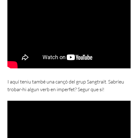
I aquí teniu també una cançó del grup Sangtraït. Sabríeu
trobar-hi algun verb en imperfet? Segur que sí!