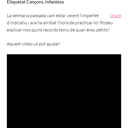
Etiquetat
Cançons
,
Infantesa
La setmana passada vam estar veient l’imperfet
Share
d’indicatiu i ara ha arribat l’hora de practicar-lo! Podeu
explicar-nos quins records teniu de quan éreu petits?
Aquest vídeo us pot ajudar!