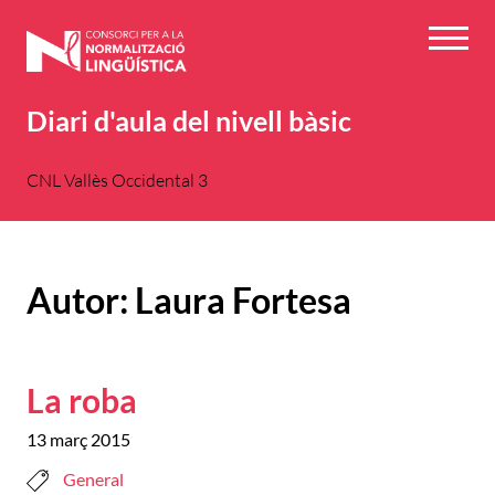
Vés
al
Menú
contingut
Diari d'aula del nivell bàsic
CNL Vallès Occidental 3
Autor:
Laura Fortesa
La roba
13 març 2015
General