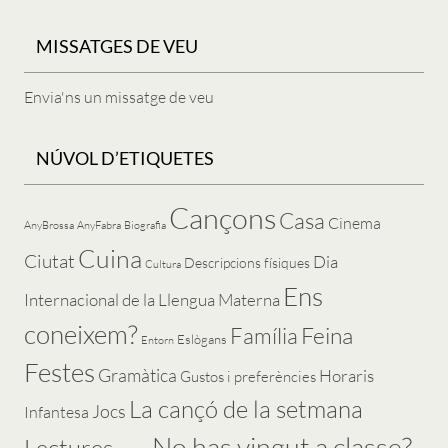
MISSATGES DE VEU
Envia'ns un missatge de veu
NÚVOL D’ETIQUETES
Cançons
Casa
Cinema
AnyBrossa
AnyFabra
Biografia
Cuina
Ciutat
Dia
Descripcions físiques
Cultura
Ens
Internacional de la Llengua Materna
coneixem?
Feina
Família
Eslògans
Entorn
Festes
Gramàtica
Horaris
Gustos i preferències
La cançó de la setmana
Jocs
Infantesa
No has vingut a classe?
Lectures