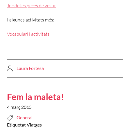
Joc de les peces de vestir
I algunes activitats més:
Vocabulari i activitats
Laura Fortesa
Fem la maleta!
4 març 2015
General
Etiquetat
Viatges