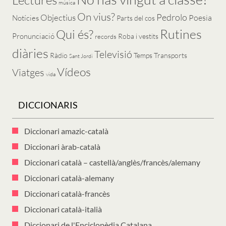
música
On vius?
Pedrolo
Objectius
Poesia
Notícies
Parts del cos
Rutines
Qui és?
Pronunciació
Roba i vestits
records
diàries
Televisió
Ràdio
Temps
Transports
Sant Jordi
Vídeos
Viatges
vida
DICCIONARIS
Diccionari amazic-català
Diccionari àrab-català
Diccionari català – castellà/anglès/francès/alemany
Diccionari català-alemany
Diccionari català-francès
Diccionari català-italià
Diccionari de l'Enciclopèdia Catalana