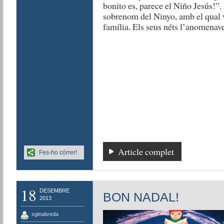
bonito es, parece el Niño Jesús!”.
sobrenom del Ninyo, amb el qual va
família. Els seus néts l’anomenav
Article complet
Fes-ho córrer!
18
DESEMBRE
BON NADAL!
2013
sginabreda