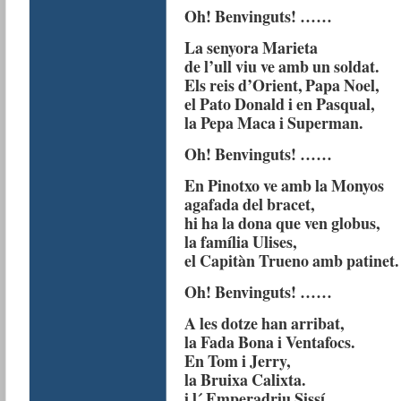
Oh! Benvinguts! ……
La senyora Marieta
de l’ull viu ve amb un soldat.
Els reis d’Orient, Papa Noel,
el Pato Donald i en Pasqual,
la Pepa Maca i Superman.
Oh! Benvinguts! ……
En Pinotxo ve amb la Monyos
agafada del bracet,
hi ha la dona que ven globus,
la família Ulises,
el Capitàn Trueno amb patinet.
Oh! Benvinguts! ……
A les dotze han arribat,
la Fada Bona i Ventafocs.
En Tom i Jerry,
la Bruixa Calixta.
i l´ Emperadriu Sissí.