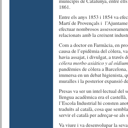
municipis de Catalunya, entre ell
1861.
Entre els anys 1853 i 1854 va efec
Martí de Provençals i l’Ajuntame
efectuar nombrosos assessoraments 
relacionats amb la creixent industri
Com a doctor en Farmàcia, en prod
causa de l’epidèmia del còlera, v
havia assajat, i divulgat, a través 
cólera morbo asiático y al oídium
pandèmies de còlera a Barcelona, 
immersa en un debat higienista, q
muralles i la posterior expansió de
Presas va ser un intel·lectual del 
llengua acadèmica era el castellà,
l’Escola Industrial hi consten an
traduïts al català, cosa que sembl
servir el català per adreçar-se als
Va viure i va desenvolupar la seva