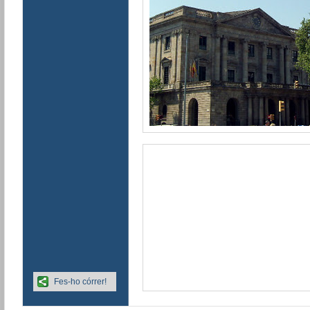
Fes-ho córrer!