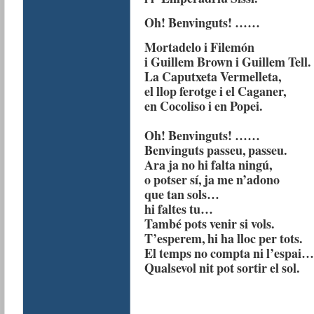
Oh! Benvinguts! ……
Mortadelo i Filemón
i Guillem Brown i Guillem Tell.
La Caputxeta Vermelleta,
el llop ferotge i el Caganer,
en Cocoliso i en Popei.
Oh! Benvinguts! ……
Benvinguts passeu, passeu.
Ara ja no hi falta ningú,
o potser sí, ja me n’adono
que tan sols…
hi faltes tu…
També pots venir si vols.
T’esperem, hi ha lloc per tots.
El temps no compta ni l’espai…
Qualsevol nit pot sortir el sol.