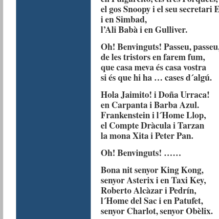
el gos Snoopy i el seu secretari 
i en Simbad,
l’Ali Babà i en Gulliver.
Oh! Benvinguts! Passeu, passeu
de les tristors en farem fum,
que casa meva és casa vostra
si és que hi ha … cases d´algú.
Hola Jaimito! i Doña Urraca!
en Carpanta i Barba Azul.
Frankenstein i l´Home Llop,
el Compte Dràcula i Tarzan
la mona Xita i Peter Pan.
Oh! Benvinguts! ……
Bona nit senyor King Kong,
senyor Asterix i en Taxi Key,
Roberto Alcàzar i Pedrín,
l´Home del Sac i en Patufet,
senyor Charlot, senyor Obèlix.