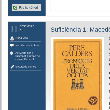
Fes-ho córrer!
11
DESEMBRE
Suficiència 1: Maced
2013
Núria Vidal
No hi ha comentaris
Activitats per a
l'alumnat
,
Cursos de
català
,
General
lectura de contes