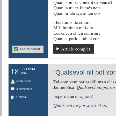
Quant somric content de veure’t
Quan la nit es fa més neta
Quan m’abraço al teu cos
I les llums de colors
M’il·luminen nit i dia
Les encén el teu somriure
Quan et parlo amb el cor
Article complet
Fes-ho córrer!
18
DESEMBRE
“Qualsevol nit pot sort
2013
Tal com vam parlar dilluns a classe
Marta Merlo
Jaume Sisa
Qualsevol nit pot sorti
3 comentaris
Espero que us agradi!
General
Qualsevol nit pot sortir el sol