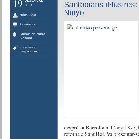
19
DESEMBRE
Santboians il·lustres:
2013
Ninyo
Núria Vidal
1 comentari
Cursos de català
,
General
ressenyes
biogràfiques
després a Barcelona. L’any 1877, h
retornà a Sant Boi. Va presentar-s