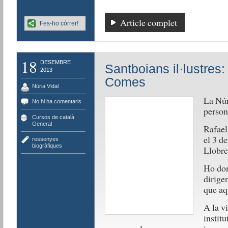
Article complet
Fes-ho córrer!
18
DESEMBRE
Santboians il·lustres
2013
Comes
Núria Vidal
La Núr
No hi ha comentaris
persona
Cursos de català
,
General
Rafael
el 3 d
ressenyes
biogràfiques
Llobre
Ho don
dirige
que aq
A la v
institu