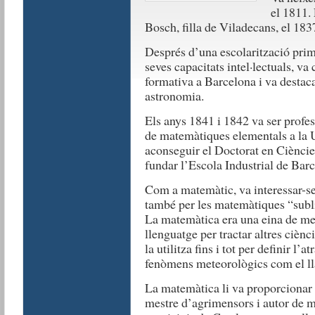
el 1811.
Bosch, filla de Viladecans, el 1837 i
Després d’una escolarització primà
seves capacitats intel·lectuals, v
formativa a Barcelona i va destac
astronomia.
Els anys 1841 i 1842 va ser profes
de matemàtiques elementals a la U
aconseguir el Doctorat en Cièncie
fundar l’Escola Industrial de Barce
Com a matemàtic, va interessar-se 
també per les matemàtiques “sublim
La matemàtica era una eina de mes
llenguatge per tractar altres ciènc
la utilitza fins i tot per definir l’
fenòmens meteorològics com el l
La matemàtica li va proporcionar 
mestre d’agrimensors i autor de m