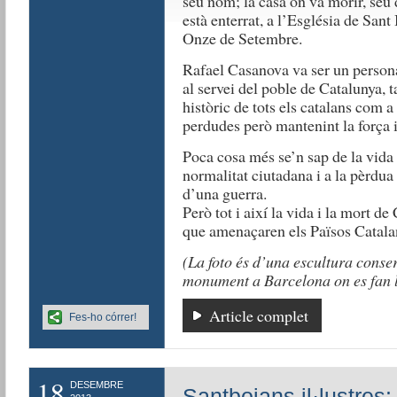
seu nom; la casa on va morir, seu
està enterrat, a l’Església de Sant 
Onze de Setembre.
Rafael Casanova va ser un persona
al servei del poble de Catalunya, t
històric de tots els catalans com a
perdudes però mantenint la força i
Poca cosa més se’n sap de la vida
normalitat ciutadana i a la pèrdu
d’una guerra.
Però tot i així la vida i la mort de
que amenaçaren els Països Catala
(La foto és d’una escultura conse
monument a Barcelona on es fan le
Article complet
Fes-ho córrer!
18
DESEMBRE
Santboians il·lustres: