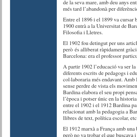
de la seva mare, amb deu anys ent
més tard l’abandonà per diferènci
Entre el 1896 i el 1899 va cursar ba
1900 entrà a la Universitat de Bar
Filosofia i Lletres.
El 1902 fou detingut per uns articl
però és alliberat ràpidament gràci
Barcelona: era el professor particul
A partir 1902 l’educació va ser la
diferents escrits de pedagogs i ed
col·laboraria més endavant. Amb le
sense perdre de vista els moviments
Bardina elabora el seu propi pens
l’època i potser únic en la histori
entre el 1902 i el 1912 Bardina par
relacionat amb la pedagogia a Bar
llibres de text, política escolar, etc
El 1912 marxà a França amb una b
però no va trobar el que buscava i