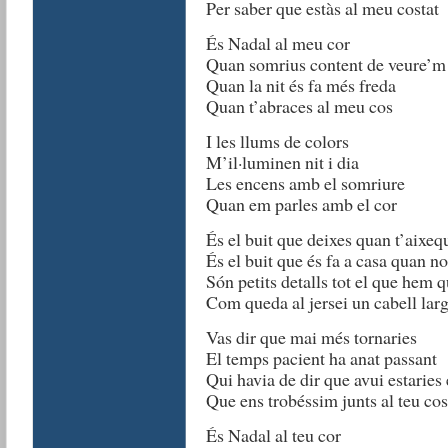
Per saber que estàs al meu costat
És Nadal al meu cor
Quan somrius content de veure’m
Quan la nit és fa més freda
Quan t’abraces al meu cos
I les llums de colors
M’il·luminen nit i dia
Les encens amb el somriure
Quan em parles amb el cor
És el buit que deixes quan t’aixeq
És el buit que és fa a casa quan n
Són petits detalls tot el que hem 
Com queda al jersei un cabell lar
Vas dir que mai més tornaries
El temps pacient ha anat passant
Qui havia de dir que avui estaries
Que ens trobéssim junts al teu cos
És Nadal al teu cor