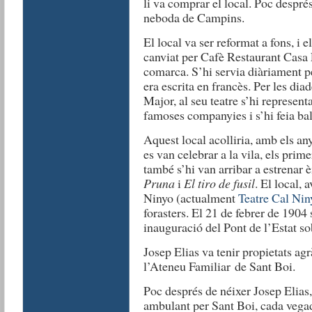
li va comprar el local. Poc despré
neboda de Campins.
El local va ser reformat a fons, i 
canviat per Cafè Restaurant Casa El
comarca. S’hi servia diàriament pe
era escrita en francès. Per les dia
Major, al seu teatre s’hi represent
famoses companyies i s’hi feia bal
Aquest local acolliria, amb els an
es van celebrar a la vila, els prim
també s’hi van arribar a estrenar
Pruna
i
El tiro de fusil
. El local,
Ninyo (actualment
Teatre Cal Nin
forasters. El 21 de febrer de 1904 
inauguració del Pont de l’Estat so
Josep Elias va tenir propietats ag
l’Ateneu Familiar de Sant Boi.
Poc després de néixer Josep Elias,
ambulant per Sant Boi, cada vega