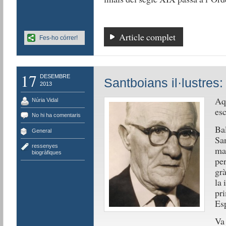
Article complet
Fes-ho córrer!
17
DESEMBRE
Santboians il·lustres: 
2013
Aqu
Núria Vidal
esc
No hi ha comentaris
Bal
General
San
ressenyes
mat
biogràfiques
per
grà
la 
pri
Es
Va 