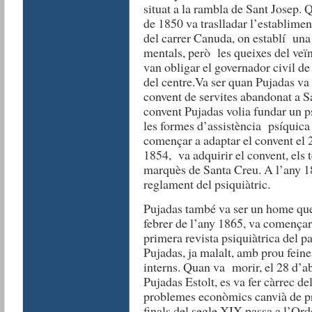
situat a la rambla de Sant Josep. Qu
de 1850 va traslladar l’establime
del carrer Canuda, on establí una 
mentals, però les queixes del veïn
van obligar el governador civil d
del centre.Va ser quan Pujadas va 
convent de servites abandonat a S
convent Pujadas volia fundar un p
les formes d’assistència psíquica 
començar a adaptar el convent el 
1854, va adquirir el convent, els t
marquès de Santa Creu. A l’any 18
reglament del psiquiàtric.
Pujadas també va ser un home que e
febrer de l’any 1865, va començar
primera revista psiquiàtrica del pa
Pujadas, ja malalt, amb prou feines
interns. Quan va morir, el 28 d’ab
Pujadas Estolt, es va fer càrrec de
problemes econòmics canvià de pro
finals del segle XIX passa a l’Ord