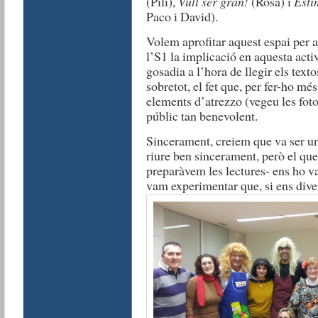
(Pili),
Vull ser gran!
(Rosa) i
Esti
Paco i David).
Volem aprofitar aquest espai per 
l’S1 la implicació en aquesta activ
gosadia a l’hora de llegir els text
sobretot, el fet que, per fer-ho mé
elements d’atrezzo (vegeu les foto
públic tan benevolent.
Sincerament, creiem que va ser un
riure ben sincerament, però el qu
preparàvem les lectures- ens ho v
vam experimentar que, si ens dive