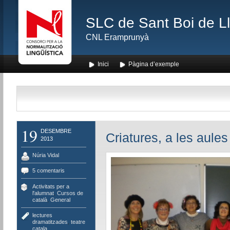
SLC de Sant Boi de L
CNL Eramprunyà
Inici
Pàgina d’exemple
19
DESEMBRE
Criatures, a les aules
2013
Núria Vidal
5 comentaris
Activitats per a
l'alumnat
,
Cursos de
català
,
General
lectures
dramatitzades
,
teatre
catala