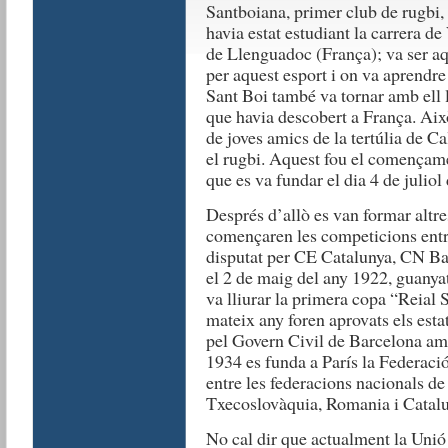
Santboiana, primer club de rugbi,
havia estat estudiant la carrera de
de Llenguadoc (França); va ser aq
per aquest esport i on va aprendre 
Sant Boi també va tornar amb ell 
que havia descobert a França. Aix
de joves amics de la tertúlia de Ca
el rugbi. Aquest fou el començam
que es va fundar el dia 4 de juliol
Després d’allò es van formar altre
començaren les competicions entre 
disputat per CE Catalunya, CN Ba
el 2 de maig del any 1922, guanyat
va lliurar la primera copa “Reial 
mateix any foren aprovats els est
pel Govern Civil de Barcelona am
1934 es funda a París la Federac
entre les federacions nacionals de
Txecoslovàquia, Romania i Catalu
No cal dir que actualment la Unió