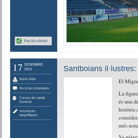
Fes-ho córrer!
17
DESEMBRE
Santboians il·lustres:
2013
Núria Vidal
El Migue
No hi ha comentaris
La figura
Cursos de català
,
és una de
General
història 
ressenyes
biogràfiques
considera
més nota
Va néixe