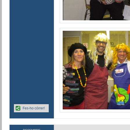
Fes-ho córrer!