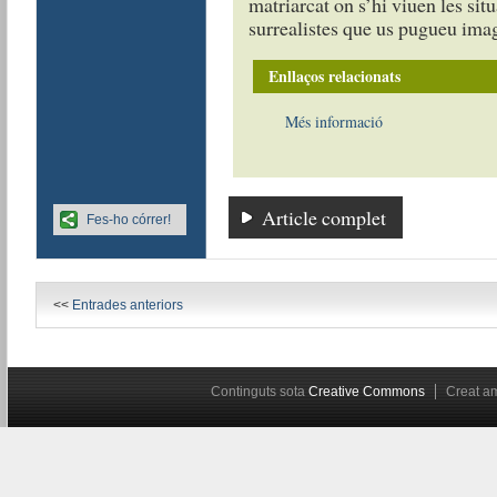
matriarcat on s’hi viuen les sit
surrealistes que us pugueu imag
Enllaços relacionats
Més informació
Article complet
Fes-ho córrer!
<<
Entrades anteriors
Continguts sota
Creative Commons
Creat 