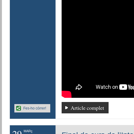
Article complet
Fes-ho córrer!
29
MARç