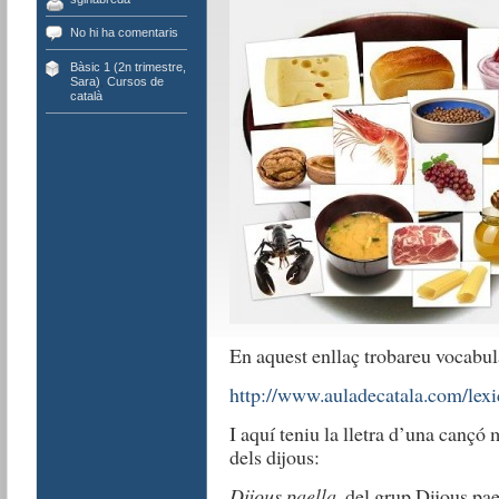
No hi ha comentaris
Bàsic 1 (2n trimestre,
Sara)
,
Cursos de
català
En aquest enllaç trobareu vocabula
http://www.auladecatala.com/lexi
I aquí teniu la lletra d’una cançó
dels dijous:
Dijous paella
, del grup Dijous pae