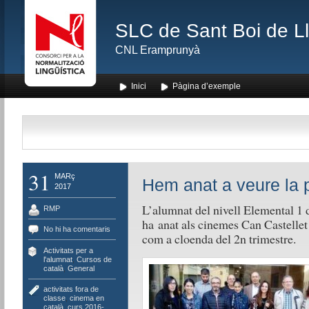
SLC de Sant Boi de L
CNL Eramprunyà
Inici
Pàgina d’exemple
31
MARç
Hem anat a veure la pe
2017
L’alumnat del nivell Elemental 1
RMP
ha anat als cinemes Can Castellet a
No hi ha comentaris
com a cloenda del 2n trimestre.
Activitats per a
l'alumnat
,
Cursos de
català
,
General
activitats fora de
classe
,
cinema en
català
,
curs 2016-