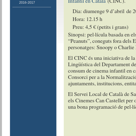
Infantil en Català
(CINC).
2016-2017
Dia: diumenge 9 d’abril de 
Hora: 12.15 h
Preu: 4,5 € (petits i grans)
Sinopsi: pel·lícula basada en e
“Peanuts”, coneguts fora dels E
personatges: Snoopy o Charlie
El CINC és una iniciativa de la
Lingüística del Departament de C
consum de cinema infantil en ca
Consorci per a la Normalització
ajuntaments, institucions, entit
El Servei Local de Català de S
els Cinemes Can Castellet per ofe
una bona programació de pel·líc