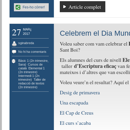
Article complet
Fes-ho córrer!
27
MARç
Celebrem el Dia Mund
2017
Voleu saber com vam celebrar el
sginabreda
Sant Boi?
No hi ha comentaris
Ele
Els alumnes del curs de nivell
Bàsic 1 (2n trimestre,
d’Escriptura eficaç
taller
van fe
Sara)
,
Cursos de
català
,
Elemental 1
mateixos i d’altres que van escolli
(2n trimestre)
,
Intermedi 1 (2n
trimestre)
,
Taller de
Voleu veure’n el resultat? Aquí el 
redacció de textos
(2n trimestre)
Desig de primavera
Una escapada
El Cap de Creus
El curs s’acaba