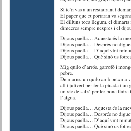
Si te’n vas a un restaurant i dema
El paper que et portaran va segons
El dilluns toca llegum, el dimarts
dimecres sempre nespres i el dijo
Dijous paella… Aquesta és la mev
Dijous paella… Després no digueu
Dijous paella… D’aquí vint minuts 
Dijous paella… Què sinó us fotreu
Mig quilo d’arrós, garrofó i mong
pebre.
De marisc un quilo amb petxina viv
all i julivert per fer la picada i u
un xic de safrà per fer bona flaira 
l’aigua.
Dijous paella… Aquesta és la mev
Dijous paella… Després no digueu
Dijous paella… D’aquí vint minuts 
Dijous paella… Què sinó us fotreu