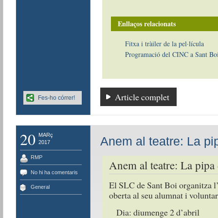
Enllaços relacionats
Fitxa i tràiler de la pel·lícula
Programació del CINC a Sant Bo
Article complet
Fes-ho córrer!
20
MARç
Anem al teatre: La pi
2017
RMP
Anem al teatre: La pipa 
No hi ha comentaris
El SLC de Sant Boi organitza l’
General
oberta al seu alumnat i voluntar
Dia: diumenge 2 d’abril