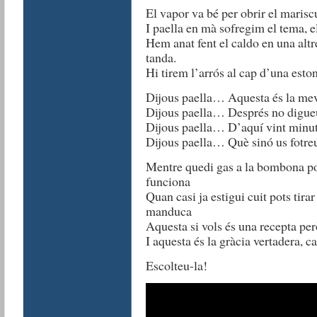
El vapor va bé per obrir el mariscu
I paella en mà sofregim el tema, e
Hem anat fent el caldo en una altre
tanda.
Hi tirem l’arrós al cap d’una eston
Dijous paella… Aquesta és la mev
Dijous paella… Després no digueu
Dijous paella… D’aquí vint minuts 
Dijous paella… Què sinó us fotreu
Mentre quedi gas a la bombona po
funciona
Quan casi ja estigui cuit pots tirar
manduca
Aquesta si vols és una recepta per
I aquesta és la gràcia vertadera, c
Escolteu-la!