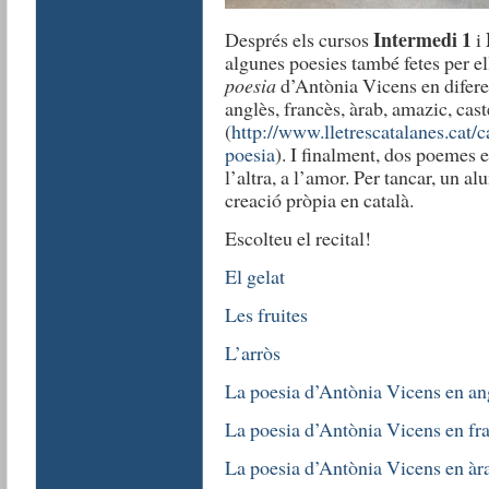
Intermedi 1
Després els cursos
i
algunes poesies també fetes per e
poesia
d’Antònia Vicens en diferen
anglès, francès, àrab, amazic, caste
(
http://www.lletrescatalanes.cat/
poesia
). I finalment, dos poemes e
l’altra, a l’amor. Per tancar, un a
creació pròpia en català.
Escolteu el recital!
El gelat
Les fruites
L’arròs
La poesia d’Antònia Vicens en an
La poesia d’Antònia Vicens en fr
La poesia d’Antònia Vicens en àr