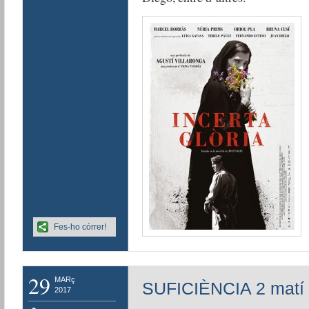
Fes-ho córrer!
29
MARç
SUFICIÈNCIA 2 matí
2017