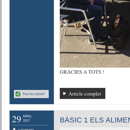
GRÀCIES A TOTS !
Article complet
Fes-ho córrer!
29
MARç
BÀSIC 1 ELS ALIME
2017
sginabreda