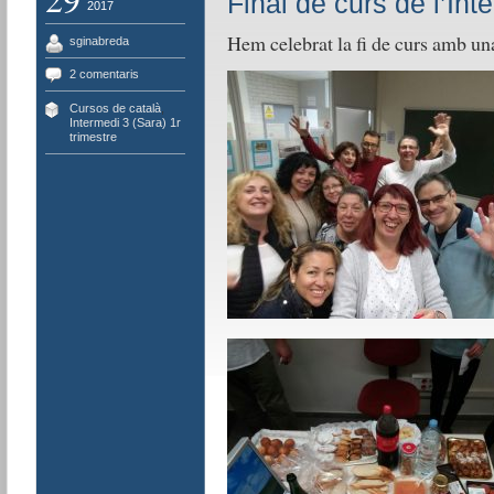
Final de curs de l’Int
2017
Hem celebrat la fi de curs amb una
sginabreda
2 comentaris
Cursos de català
,
Intermedi 3 (Sara) 1r
trimestre