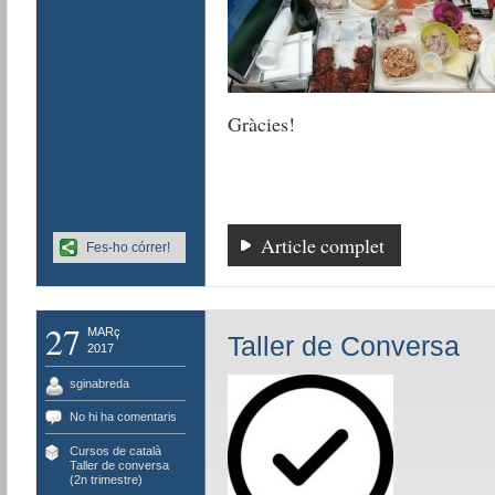
Gràcies!
Article complet
Fes-ho córrer!
27
MARç
Taller de Conversa
2017
sginabreda
No hi ha comentaris
Cursos de català
,
Taller de conversa
(2n trimestre)