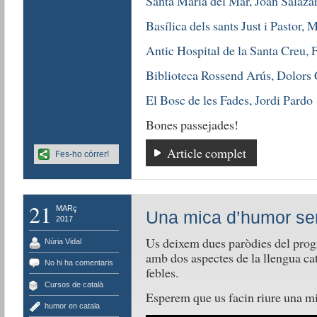
Santa Maria del Mar, Joan Salaza
Basílica dels sants Just i Pastor,
Antic Hospital de la Santa Creu, 
Biblioteca Rossend Arús, Dolors 
El Bosc de les Fades, Jordi Pardo
Bones passejades!
Article complet
Fes-ho córrer!
21
MARç
Una mica d’humor se
2017
Us deixem dues paròdies del pr
Núria Vidal
amb dos aspectes de la llengua cat
No hi ha comentaris
febles.
Cursos de català
Esperem que us facin riure una m
humor en catala