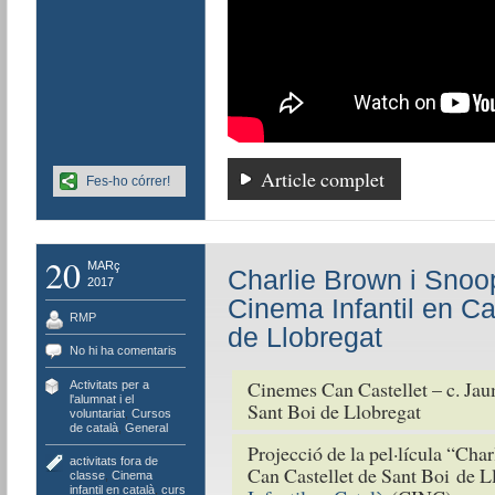
Article complet
Fes-ho córrer!
20
MARç
Charlie Brown i Snoo
2017
Cinema Infantil en Ca
RMP
de Llobregat
No hi ha comentaris
Cinemes Can Castellet – c. Jau
Activitats per a
l'alumnat i el
Sant Boi de Llobregat
voluntariat
,
Cursos
de català
,
General
Projecció de la pel·lícula “Cha
activitats fora de
Can Castellet de Sant Boi de L
classe
,
Cinema
infantil en català
,
curs