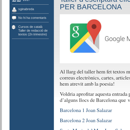
PER BARCELONA
sginabreda
No hi ha comentaris
Cursos de català
,
Taller de redacció de
textos (2n trimestre)
Al llarg del taller hem fet textos m
correus electrònics, cartes, articl
hem atrevit amb la poesia!
Voldria aprofitar aquesta entrada 
d’alguns llocs de Barcelona que va
Barcelona 1 Joan Salazar
Barcelona 2 Joan Salazar