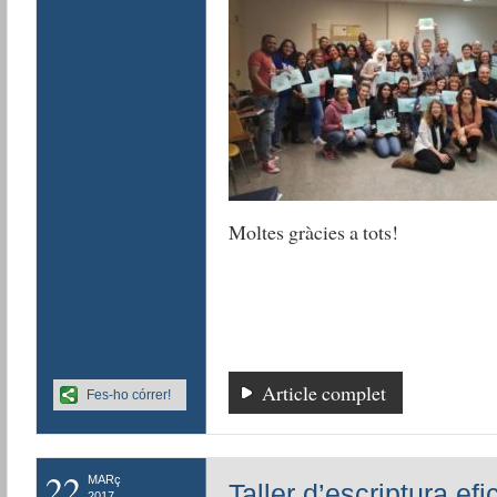
Moltes gràcies a tots!
Article complet
Fes-ho córrer!
22
MARç
Taller d’escriptura 
2017