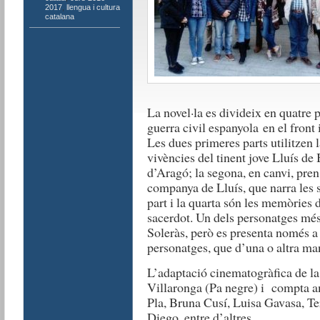
2017
,
llengua i cultura
catalana
La novel·la es divideix en quatre 
guerra civil espanyola en el front 
Les dues primeres parts utilitzen l
vivències del tinent jove Lluís de 
d’Aragó; la segona, en canvi, pren
companya de Lluís, que narra les 
part i la quarta són les memòries 
sacerdot. Un dels personatges més 
Soleràs, però es presenta només a t
personatges, que d’una o altra ma
L’adaptació cinematogràfica de la 
Villaronga (Pa negre) i compta a
Pla, Bruna Cusí, Luisa Gavasa, Te
Diego, entre d’altres.