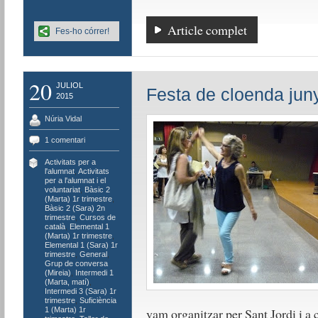
Article complet
Fes-ho córrer!
20
JULIOL
Festa de cloenda jun
2015
Núria Vidal
1 comentari
Activitats per a
l'alumnat
,
Activitats
per a l'alumnat i el
voluntariat
,
Bàsic 2
(Marta) 1r trimestre
,
Bàsic 2 (Sara) 2n
trimestre
,
Cursos de
català
,
Elemental 1
(Marta) 1r trimestre
,
Elemental 1 (Sara) 1r
trimestre
,
General
,
Grup de conversa
(Mireia)
,
Intermedi 1
(Marta, matí)
,
Intermedi 3 (Sara) 1r
trimestre
,
Suficiència
1 (Marta) 1r
vam organitzar per Sant Jordi i a