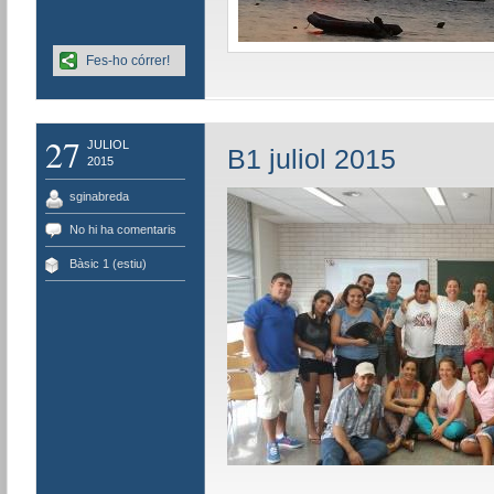
Fes-ho córrer!
27
JULIOL
B1 juliol 2015
2015
sginabreda
No hi ha comentaris
Bàsic 1 (estiu)