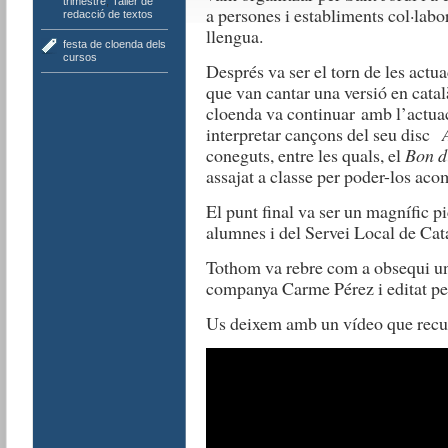
trimestre
,
Taller de
a persones i establiments col·labo
redacció de textos
llengua.
festa de cloenda dels
cursos
Després va ser el torn de les actu
que van cantar una versió en catal
cloenda va continuar amb l’actua
interpretar cançons del seu disc
coneguts, entre les quals, el
Bon d
assajat a classe per poder-los aco
El punt final va ser un magnífic pi
alumnes i del Servei Local de Cat
Tothom va rebre com a obsequi un p
companya Carme Pérez i editat pe
Us deixem amb un vídeo que recul