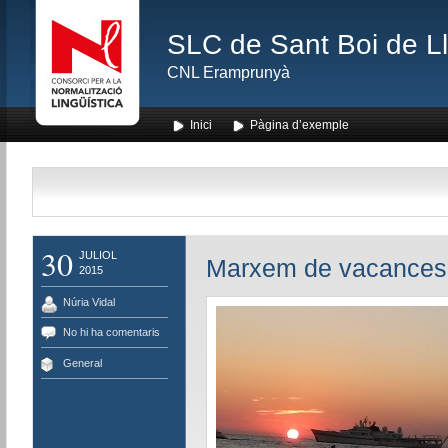
SLC de Sant Boi de L
CNL Eramprunyà
Inici
Pàgina d’exemple
30
JULIOL
Marxem de vacances
2015
Núria Vidal
No hi ha comentaris
General