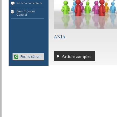
No hi ha comentaris
Bàsic 1 (estiu)
,
General
ANIA
Article complet
Fes-ho córrer!