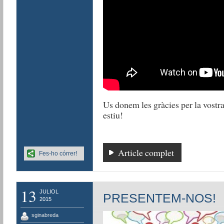
Us donem les gràcies per la vostra
estiu!
Article complet
Fes-ho córrer!
13
JULIOL
PRESENTEM-NOS!
2015
sginabreda