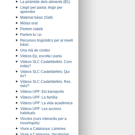
La piràmide dels aliments (B1)
Llegir per parlar, llegir per
aprendre
Material bàsic (Salt)
Mòdul oral
Parlem català
Parlem tu i jo
Recursos lingüístics per al nivell
bàsic
Una mà de contes
Vídeos Ep, escolta i parla
Vídeos SLC Castelldefels. Com
estàs?
Vídeos SLC Castelldefels. Qui
és?
Vídeos SLC Castelldefels. Res
més?
Vídeos UPF: Els transports
Vídeos UPF: La família
Vídeos UPF: La vida acadèmica
Vídeos UPF: Les accions
habituals
Vincles (curs interactiu per a
nouvinguts)
Viure a Catalunya. Làmines
Viure a Catalunya. Vocabulari