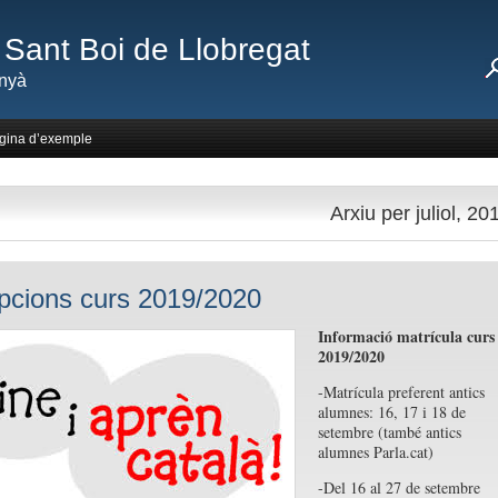
Sant Boi de Llobregat
nyà
gina d’exemple
Arxiu per juliol, 20
ipcions curs 2019/2020
Informació matrícula curs
2019/2020
-Matrícula preferent antics
alumnes: 16, 17 i 18 de
setembre (també antics
alumnes Parla.cat)
-Del 16 al 27 de setembre