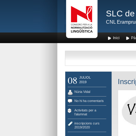
SLC de 
CNL Erampru
Inici
Pà
08
JULIOL
Inscr
2019
Núria Vidal
No hi ha comentaris
Activitats per a
l'alumnat
inscripcions curs
2019/2020