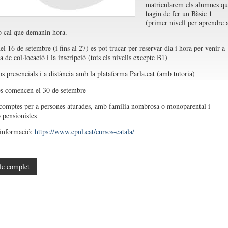
matricularem els alumnes qu
hagin de fer un Bàsic 1
(primer nivell per aprendre 
o cal que demanin hora.
el 16 de setembre (i fins al 27) es pot trucar per reservar dia i hora per venir a
a de col·locació i la inscripció (tots els nivells excepte B1)
s presencials i a distància amb la plataforma Parla.cat (amb tutoria)
es comencen el 30 de setembre
comptes per a persones aturades, amb família nombrosa o monoparental i
 pensionistes
 informació:
https://www.cpnl.cat/cursos-catala/
le complet