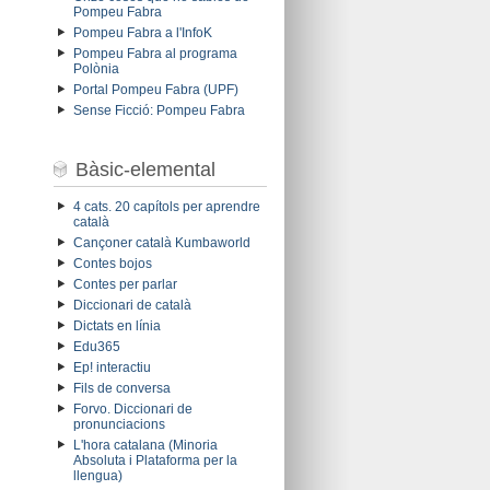
Pompeu Fabra
Pompeu Fabra a l'InfoK
Pompeu Fabra al programa
Polònia
Portal Pompeu Fabra (UPF)
Sense Ficció: Pompeu Fabra
Bàsic-elemental
4 cats. 20 capítols per aprendre
català
Cançoner català Kumbaworld
Contes bojos
Contes per parlar
Diccionari de català
Dictats en línia
Edu365
Ep! interactiu
Fils de conversa
Forvo. Diccionari de
pronunciacions
L'hora catalana (Minoria
Absoluta i Plataforma per la
llengua)