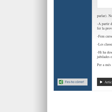
parlar). N
-A partir d
fer la prov
-Fem curso
-Les class
-Hi ha des
jubilades o
Per a més
Artic
Fes-ho córrer!