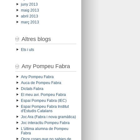
juny 2013
maig 2013
abril 2013
març 2013
Altres blogs
Ets i uts
Any Pompeu Fabra
Any Pompeu Fabra
Auca de Pompeu Fabra
Dictats Fabra
El meu avi. Pompeu Fabra
Espai Pompeu Fabra (IEC)
Espai Pompeu Fabra Institut
d'Estudis Catalans
Joc Ara (Fabra i nova gramàtica)
Joc interactiu Pompeu Fabra
L'última alumna de Pompeu
Fabra
Onze coses que no sabies de