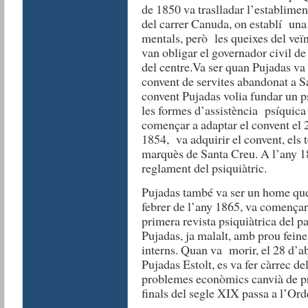
de 1850 va traslladar l’establime
del carrer Canuda, on establí una 
mentals, però les queixes del veïn
van obligar el governador civil d
del centre.Va ser quan Pujadas va 
convent de servites abandonat a S
convent Pujadas volia fundar un p
les formes d’assistència psíquica 
començar a adaptar el convent el 
1854, va adquirir el convent, els t
marquès de Santa Creu. A l’any 18
reglament del psiquiàtric.
Pujadas també va ser un home que e
febrer de l’any 1865, va començar
primera revista psiquiàtrica del pa
Pujadas, ja malalt, amb prou feines
interns. Quan va morir, el 28 d’ab
Pujadas Estolt, es va fer càrrec de
problemes econòmics canvià de pro
finals del segle XIX passa a l’Ord