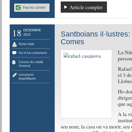
Article complet
Fes-ho córrer!
18
DESEMBRE
Santboians il·lustres
2013
Comes
Núria Vidal
La Núr
No hi ha comentaris
persona
Cursos de català
,
General
Rafael
el 3 d
ressenyes
biogràfiques
Llobre
Ho don
dirige
que aq
A la v
institu
seu nom; la casa on va morir, seu