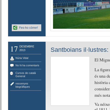
Fes-ho córrer!
17
DESEMBRE
Santboians il·lustres:
2013
Núria Vidal
El Migue
No hi ha comentaris
La figura
Cursos de català
,
és una de
General
història 
ressenyes
biogràfiques
considera
més nota
Va néixe
el 1811.