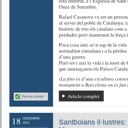
està enterrat, a l’Església de Sant 
Onze de Setembre.
Rafael Casanova va ser un persona
al servei del poble de Catalunya, t
històric de tots els catalans com a
perdudes però mantenint la força i
Poca cosa més se’n sap de la vida
normalitat ciutadana i a la pèrdu
d’una guerra.
Però tot i així la vida i la mort de
que amenaçaren els Països Catala
(La foto és d’una escultura conse
monument a Barcelona on es fan le
Article complet
Fes-ho córrer!
18
DESEMBRE
Santboians il·lustres:
2013