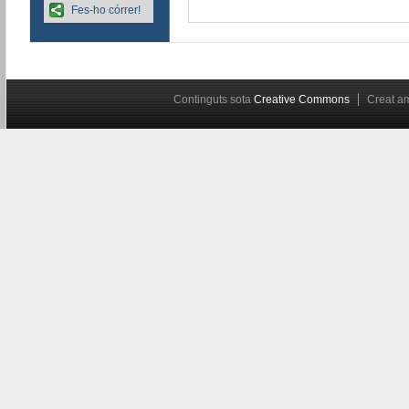
Fes-ho córrer!
Continguts sota
Creative Commons
Creat 