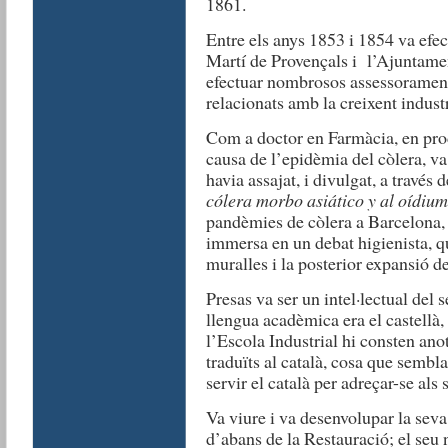
1861.
Entre els anys 1853 i 1854 va efec
Martí de Provençals i l’Ajuntame
efectuar nombrosos assessoraments 
relacionats amb la creixent industri
Com a doctor en Farmàcia, en prod
causa de l’epidèmia del còlera, v
havia assajat, i divulgat, a través 
cólera morbo asiático y al oídium
pandèmies de còlera a Barcelona, 
immersa en un debat higienista, q
muralles i la posterior expansió de
Presas va ser un intel·lectual del 
llengua acadèmica era el castellà,
l’Escola Industrial hi consten an
traduïts al català, cosa que sembl
servir el català per adreçar-se als
Va viure i va desenvolupar la seva
d’abans de la Restauració; el seu ne