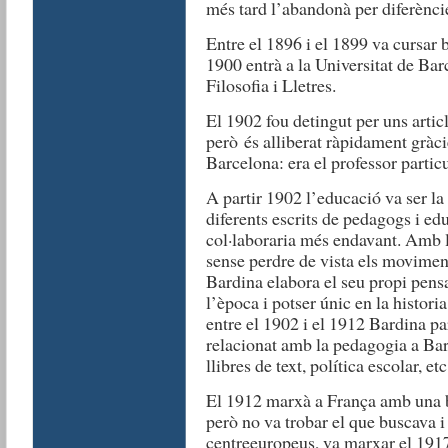
més tard l’abandonà per diferènci
Entre el 1896 i el 1899 va cursar ba
1900 entrà a la Universitat de Bar
Filosofia i Lletres.
El 1902 fou detingut per uns articl
però és alliberat ràpidament gràci
Barcelona: era el professor particul
A partir 1902 l’educació va ser la
diferents escrits de pedagogs i ed
col·laboraria més endavant. Amb le
sense perdre de vista els moviments
Bardina elabora el seu propi pens
l’època i potser únic en la histori
entre el 1902 i el 1912 Bardina par
relacionat amb la pedagogia a Bar
llibres de text, política escolar, etc
El 1912 marxà a França amb una b
però no va trobar el que buscava i
centreeuropeus, va marxar el 191