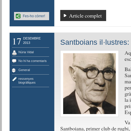
Article complet
Fes-ho córrer!
17
DESEMBRE
Santboians il·lustres: 
2013
Aqu
Núria Vidal
esc
No hi ha comentaris
Bal
General
San
ressenyes
mat
biogràfiques
per
grà
la 
pri
Es
Va 
Santboiana, primer club de rugbi,