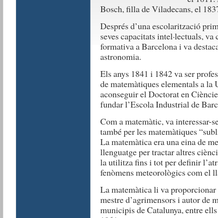
Bosch, filla de Viladecans, el 1837 i
Després d’una escolarització primà
seves capacitats intel·lectuals, v
formativa a Barcelona i va destac
astronomia.
Els anys 1841 i 1842 va ser profes
de matemàtiques elementals a la U
aconseguir el Doctorat en Cièncie
fundar l’Escola Industrial de Barce
Com a matemàtic, va interessar-se 
també per les matemàtiques “sublim
La matemàtica era una eina de mes
llenguatge per tractar altres ciènc
la utilitza fins i tot per definir l’
fenòmens meteorològics com el l
La matemàtica li va proporcionar 
mestre d’agrimensors i autor de m
municipis de Catalunya, entre ell