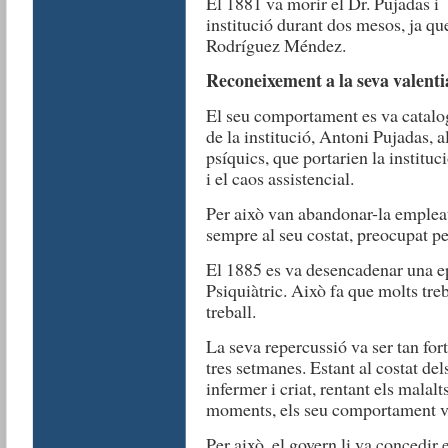
El 1881 va morir el Dr. Pujadas i 
institució durant dos mesos, ja que
Rodríguez Méndez.
Reconeixement a la seva valenti
El seu comportament es va catalog
de la institució, Antoni Pujadas, a
psíquics, que portarien la institu
i el caos assistencial.
Per això van abandonar-la empleat
sempre al seu costat, preocupat pe
El 1885 es va desencadenar una ep
Psiquiàtric. Això fa que molts tre
treball.
La seva repercussió va ser tan fo
tres setmanes. Estant al costat del
infermer i criat, rentant els malalts
moments, els seu comportament va
Per això, el govern li va concedir