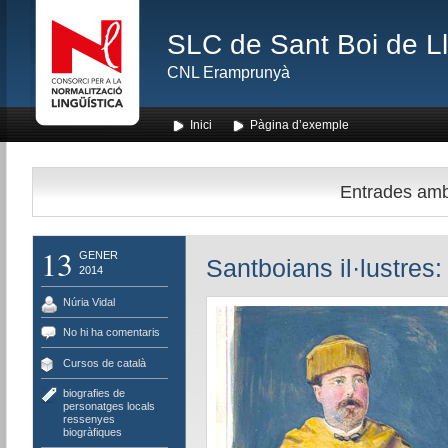
SLC de Sant Boi de L
CNL Eramprunyà
Inici
Pàgina d’exemple
Entrades amb 
13
GENER
Santboians il·lustres:
2014
Núria Vidal
No hi ha comentaris
Cursos de català
biografies de
personatges locals
,
ressenyes
biogràfiques