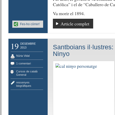
Católica” i el de “Caballero de Car
Va morir el 1894.
Article complet
Fes-ho córrer!
19
DESEMBRE
Santboians il·lustres:
2013
Ninyo
Núria Vidal
1 comentari
Cursos de català
,
General
ressenyes
biogràfiques