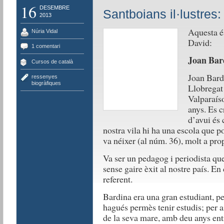
16
DESEMBRE
Santboians il·lustres
2013
Aquesta és
Núria Vidal
David:
1 comentari
Joan Bard
Cursos de català
Joan Bardi
ressenyes
biogràfiques
Llobregat 
Valparaíso
anys. Es c
d’avui és 
nostra vila hi ha una escola que p
va néixer (al núm. 36), molt a prop
Va ser un pedagog i periodista qu
sense gaire èxit al nostre país. En
referent.
Bardina era una gran estudiant, pe
hagués permès tenir estudis; per a
de la seva mare, amb deu anys ent