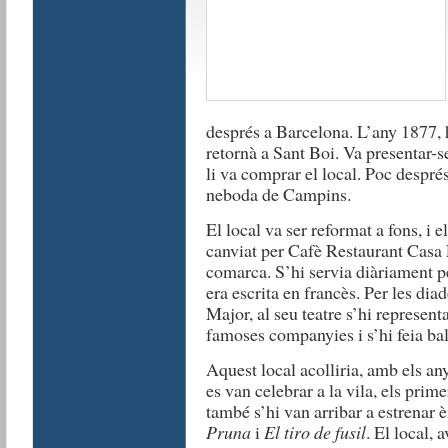
després a Barcelona. L’any 1877, h
retornà a Sant Boi. Va presentar-s
li va comprar el local. Poc despré
neboda de Campins.
El local va ser reformat a fons, i 
canviat per Cafè Restaurant Casa El
comarca. S’hi servia diàriament pe
era escrita en francès. Per les dia
Major, al seu teatre s’hi represent
famoses companyies i s’hi feia bal
Aquest local acolliria, amb els an
es van celebrar a la vila, els prim
també s’hi van arribar a estrenar
Pruna
i
El tiro de fusil
. El local,