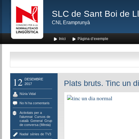
SLC de Sant Boi de L
CNL Eramprunyà
Inici
Pàgina d’exemple
12
DESEMBRE
Plats bruts. Tinc un d
2017
Núria Vidal
No hi ha comentaris
Activitats per a
l'alumnat
,
Cursos de
català
,
General
,
Grup
de conversa (Mireia)
Nadal
,
sèries de TV3