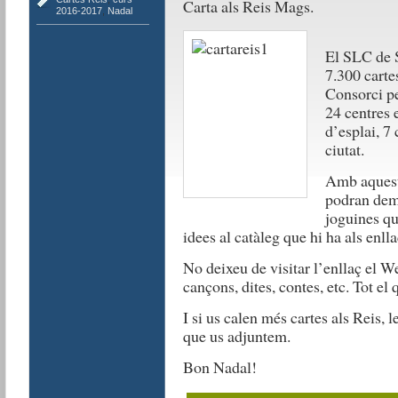
Carta als Reis Mags.
2016-2017
,
Nadal
El SLC de S
7.300 carte
Consorci pe
24 centres 
d’esplai, 7 
ciutat.
Amb aquesta
podran dema
joguines qu
idees al catàleg que hi ha als enlla
No deixeu de visitar l’enllaç el 
cançons, dites, contes, etc. Tot el
I si us calen més cartes als Reis, 
que us adjuntem.
Bon Nadal!