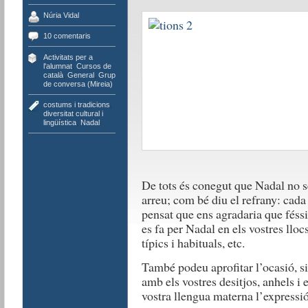
Núria Vidal
10 comentaris
Activitats per a
l'alumnat
,
Cursos de
català
,
General
,
Grup
de conversa (Mireia)
costums i tradicions
,
diversitat cultural i
lingüística
,
Nadal
De tots és conegut que Nadal no s
arreu; com bé diu el refrany: cada
pensat que ens agradaria que féssi
es fa per Nadal en els vostres llo
típics i habituals, etc.
També podeu aprofitar l’ocasió, si
amb els vostres desitjos, anhels i e
vostra llengua materna l’expressi