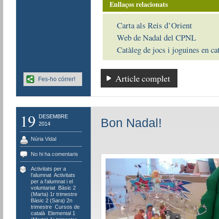
Enllaços relacionats
Carta als Reis d’Orient
Web de Nadal del CPNL
Catàleg de jocs i joguines en ca
Article complet
Fes-ho córrer!
19
DESEMBRE
Bon Nadal!
2014
Núria Vidal
No hi ha comentaris
Activitats per a
l'alumnat
,
Activitats
per a l'alumnat i el
voluntariat
,
Bàsic 2
(Marta) 1r trimestre
,
Bàsic 2 (Sara) 2n
trimestre
,
Cursos de
català
,
Elemental 1