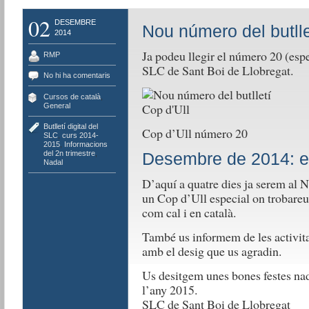
02
DESEMBRE
Nou número del butlle
2014
Ja podeu llegir el número 20 (espec
RMP
SLC de Sant Boi de Llobregat.
No hi ha comentaris
Cursos de català
,
General
Butlletí digital del
Cop d’Ull número 20
SLC
,
curs 2014-
2015
,
Informacions
del 2n trimestre
,
Desembre de 2014: e
Nadal
D’aquí a quatre dies ja serem al 
un Cop d’Ull especial on trobareu 
com cal i en català.
També us informem de les activita
amb el desig que us agradin.
Us desitgem unes bones festes na
l’any 2015.
SLC de Sant Boi de Llobregat