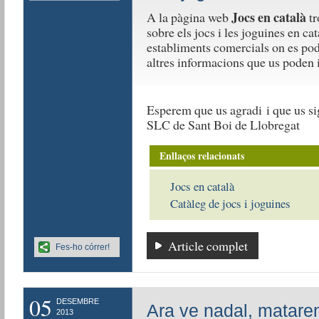
Jocs en català
A la pàgina web
tr
sobre els jocs i les joguines en cat
establiments comercials on es pod
altres informacions que us poden i
Esperem que us agradi i que us sig
SLC de Sant Boi de Llobregat
Enllaços relacionats
Jocs en català
Catàleg de jocs i joguines
Article complet
Fes-ho córrer!
05
DESEMBRE
Ara ve nadal, matare
2013