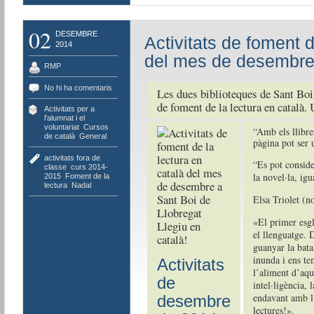
02
DESEMBRE
Activitats de foment d
2014
del mes de desembre 
RMP
No hi ha comentaris
Les dues biblioteques de Sant Boi
de foment de la lectura en català.
Activitats per a
l'alumnat i el
voluntariat
,
Cursos
“Amb els llibre
de català
,
General
pàgina pot ser 
activitats fora de
“Es pot conside
classe
,
curs 2014-
la novel·la, igu
2015
,
Foment de la
lectura
,
Nadal
Elsa Triolet (no
«El primer esgl
Llegiu en
el llenguatge. 
català!
guanyar la bata
inunda i ens tem
Activitats
l’aliment d’aqu
de
intel·ligència,
endavant amb l’
desembre
lectures!».