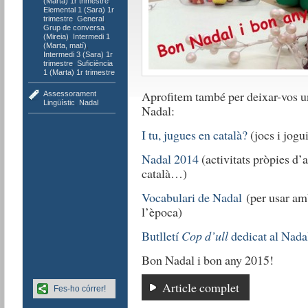
(Marta) 1r trimestre
,
Elemental 1 (Sara) 1r
trimestre
,
General
,
Grup de conversa
(Mireia)
,
Intermedi 1
(Marta, matí)
,
Intermedi 3 (Sara) 1r
trimestre
,
Suficiència
1 (Marta) 1r trimestre
Aprofitem també per deixar-vos un
Assessorament
Lingüístic
,
Nadal
Nadal:
I tu, jugues en català?
(jocs i jogu
Nadal 2014
(activitats pròpies d’a
català…)
Vocabulari de Nadal
(per usar amb
l’època)
Butlletí
Cop d’ull
dedicat al Nada
Bon Nadal i bon any 2015!
Article complet
Fes-ho córrer!