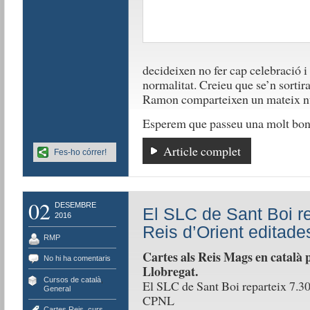
decideixen no fer cap celebració i
normalitat. Creieu que se’n sortir
Ramon comparteixen un mateix n
Esperem que passeu una molt bon
Article complet
Fes-ho córrer!
02
DESEMBRE
El SLC de Sant Boi re
2016
Reis d’Orient editad
RMP
Cartes als Reis Mags en català p
No hi ha comentaris
Llobregat.
Cursos de català
,
El SLC de Sant Boi reparteix 7.300
General
CPNL
Cartes Reis
,
curs