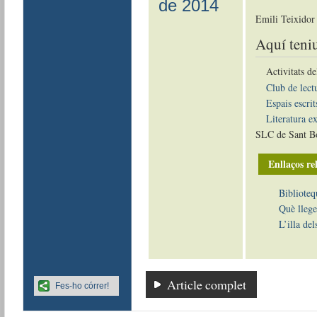
de 2014
Emili Teixidor
Aquí teniu
Activitats d
Club de lectu
Espais escrit
Literatura e
SLC de Sant Bo
Enllaços re
Biblioteq
Què llege
L’illa del
Article complet
Fes-ho córrer!