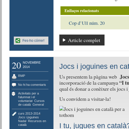
Enllaços relacionats
Cop d’Ull núm. 20
Article complet
Fes-ho córrer!
20
NOVEMBRE
Jocs i joguines en ca
2014
Jocs
Us presentem la pàgina web
RMP
“I t
incorporació de la campanya
No hi ha comentaris
qual és donar a conèixer els jocs i
Activitats per a
Us convidem a visitar-la!
l'alumnat i el
voluntariat
,
Cursos
de català
,
General
curs 2013-2014
,
Jocs i joguines
,
Nadal
,
Recursos en
I tu, jugues en català
català