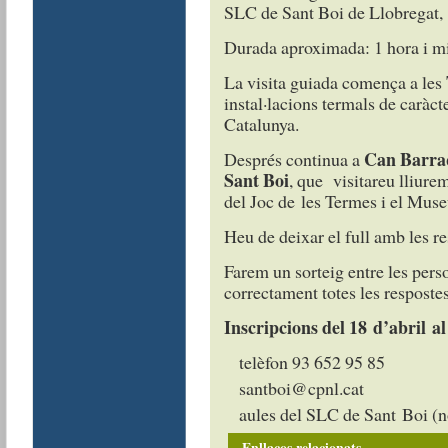
SLC de Sant Boi de Llobregat
Durada aproximada: 1 hor
La visita guiada comença a les
instal·lacions termals de caràct
Catalunya.
Can Barra
Després continua a
Sant Boi
, que visitareu lliure
del Joc de les Termes i el Muse
Heu de deixar el full amb les r
Farem un sorteig entre les pers
correctament totes les resposte
Inscripcions del 18 d’abril al
telèfon 93 652 95 85
santboi@cpnl.cat
aules del SLC de Sant Boi (
Enllaços relacionats