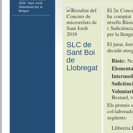
2016
,
Sant Jordi
,
Voluntariat per la
El 2n Concu
llengua
ha comptat 
nivells Bàsi
i Suficiènci
per la lleng
El jurat, fo
SLC de
decidit ator
Sant Boi
de
Bàsic:
No
Llobregat
Elementa
Intermed
Suficiènc
Voluntari
Bestard, v
Els premis s
col·laborado
següents:
Llibreria 