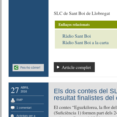
SLC de Sant Boi de Llobregat
Enllaços relacionats
Ràdio Sant Boi
Ràdio Sant Boi a la carta
Article complet
Fes-ho córrer!
27
ABRIL
Els dos contes del S
2016
resultat finalistes d
RMP
El contes “Eguzkilorea, la flor de
1 comentari
(Suficiència 1) formen part dels 2
Activitats per a