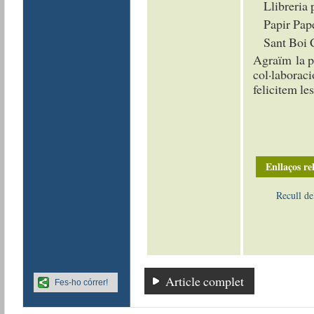
Llibreria 
Papir Pap
Sant Boi 
Agraïm la pa
col·laboraci
felicitem le
Enllaços re
Recull de
Article complet
Fes-ho córrer!