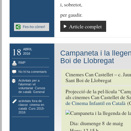
i, sobretot,
per gaudir.
Article complet
Fes-ho córrer!
18
ABRIL
Campaneta i la llegen
2016
Boi de Llobregat
RMP
No hi ha comentaris
Cinemes Can Castellet – c. Jau
Sant Boi de Llobregat
Activitats per a
l'alumnat i el
voluntariat
,
Cursos
Projecció de la pel·lícula “Camp
de català
,
General
als cinemes Can Castellet de S
activitats fora de
de Cinema Infantil en Català
(
classe
,
cinema en
català
,
Curs 2015-
2016
Dia: diumenge 8 de maig
Hora: 12.15 h