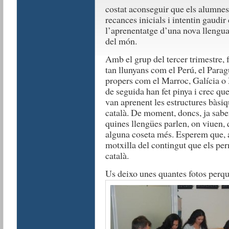
costat aconseguir que els alumnes 
recances inicials i intentin gaudi
l’aprenentatge d’una nova llengua,
del món.
Amb el grup del tercer trimestre, 
tan llunyans com el Perú, el Parag
propers com el Marroc, Galícia o 
de seguida han fet pinya i crec qu
van aprenent les estructures bàsi
català. De moment, doncs, ja saben
quines llengües parlen, on viuen, 
alguna coseta més. Esperem que, 
motxilla del contingut que els p
català.
Us deixo unes quantes fotos perq