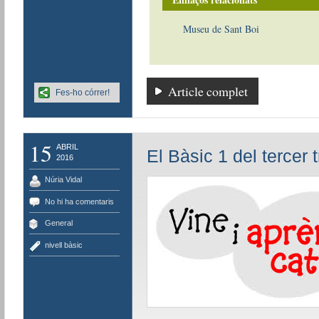
Museu de Sant Boi
Article complet
Fes-ho córrer!
15
ABRIL
El Bàsic 1 del tercer 
2016
Núria Vidal
No hi ha comentaris
General
nivell bàsic