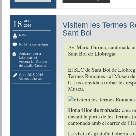
18
ABRIL
Visitem les Termes 
2016
Sant Boi
RMP
No hi ha comentaris
Av. Maria Girona, cantonada am
Sant Boi de Llobregat
Activitats per a
l'alumnat i el
voluntariat
,
Cursos
de català
,
General
El SLC de Sant Boi de Llobrega
Termes Romanes i al Museu de S
Curs 2015-2016
,
Visites culturals
h. I us convida a trobar les resp
Museu.
Hora i lloc de trobada:
cinc m
davant la porta de les Termes 
cantonada amb el carrer de l’Ho
La visita és gratuïta i oberta a 