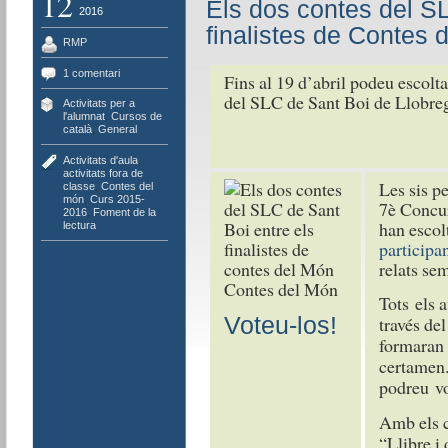
12
Els dos contes del SL
2016
finalistes de Contes 
RMP
1 comentari
Fins al 19 d’abril podeu escolta
del SLC de Sant Boi de Llobreg
Activitats per a
l'alumnat
,
Cursos de
català
,
General
Activitats d'aula
,
activitats fora de
Les sis p
classe
,
Contes del
món
,
Curs 2015-
7è Concur
2016
,
Foment de la
han escolt
lectura
participa
relats sem
Contes del Món
Tots els 
Voteu-los!
través de
formaran p
certamen.
podreu vot
Amb els c
“Llibre i