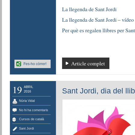
La llegenda de Sant Jordi
La llegenda de Sant Jordi – vídeo
Per què es regalen llibres per Sant
Article complet
Fes-ho córrer!
19
ABRIL
Sant Jordi, dia del lli
2016
Núria Vidal
No hi ha comentaris
Cursos de català
Sant Jordi