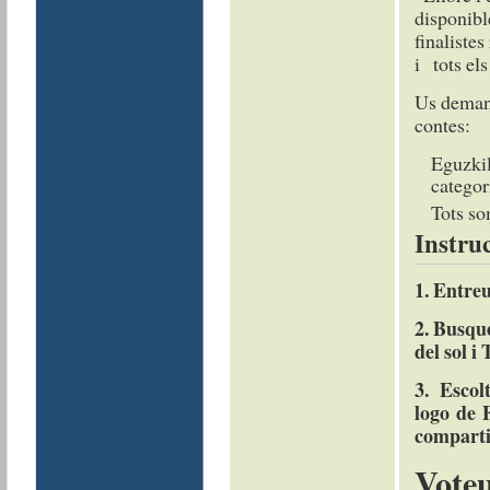
disponible
finaliste
i tots el
Us demane
contes:
Eguzkilo
categor
Tots so
Instruc
1. Entreu
2. B
usque
del sol i
3. Escol
logo de 
comparti
Vote