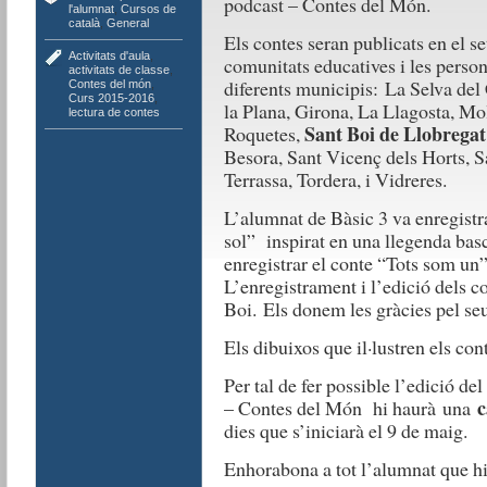
podcast – Contes del Món.
l'alumnat
,
Cursos de
català
,
General
Els contes seran publicats en el se
Activitats d'aula
,
comunitats educatives i les perso
activitats de classe
,
diferents municipis: La Selva del
Contes del món
,
Curs 2015-2016
,
la Plana, Girona, La Llagosta, Mo
lectura de contes
Sant Boi de Llobregat
Roquetes,
Besora, Sant Vicenç dels Horts, S
Terrassa, Tordera, i Vidreres.
L’alumnat de Bàsic 3 va enregistra
sol” inspirat en una llegenda basc
enregistrar el conte “Tots som un”
L’enregistrament i l’edició dels c
Boi. Els donem les gràcies pel seu
Els dibuixos que il·lustren els co
Per tal de fer possible l’edició de
c
– Contes del Món hi haurà una
dies que s’iniciarà el 9 de maig.
Enhorabona a tot l’alumnat que hi 