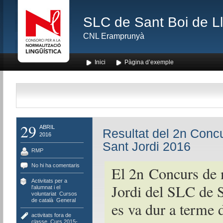
SLC de Sant Boi de L
CNL Eramprunyà
Inici
Pàgina d’exemple
29
ABRIL
Resultat del 2n Concu
2016
Sant Jordi 2016
RMP
No hi ha comentaris
El 2n Concurs de 
Activitats per a
Jordi del SLC de 
l'alumnat i el
voluntariat
,
Cursos
de català
,
General
es va dur a terme d
activitats fora de
classe
,
Curs 2015-