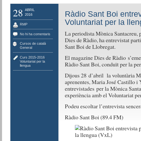
28
ABRIL
Ràdio Sant Boi entrevi
2016
Voluntariat per la lle
RMP
La periodista Mònica Santacreu, 
No hi ha comentaris
Dies de Ràdio, ha entrevistat part
Cursos de català
,
Sant Boi de Llobregat.
General
El magazine Dies de Ràdio s’emet 
Curs 2015-2016
,
Voluntariat per la
Ràdio Sant Boi, conduït per la pe
llengua
Dijous 28 d’abril la voluntària M
aprenentes, Maria José Castillo i
entrevistades per la Mònica Santa
experiència amb el Voluntariat per
Podeu escoltar l’entrevista sence
Ràdio Sant Boi (89.4 FM)