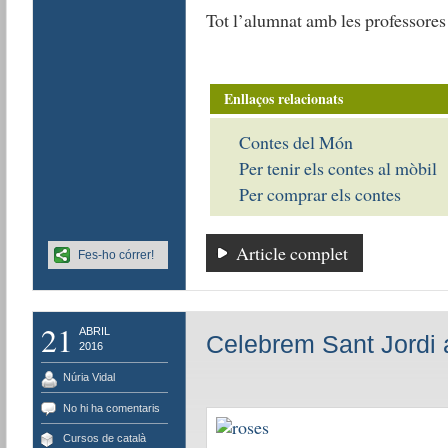
Tot l’alumnat amb les professores 
Enllaços relacionats
Contes del Món
Per tenir els contes al mòbil
Per comprar els contes
Article complet
Fes-ho córrer!
21
ABRIL
Celebrem Sant Jordi 
2016
Núria Vidal
No hi ha comentaris
Cursos de català