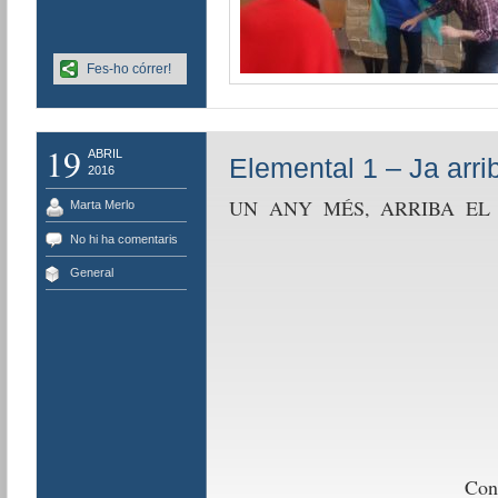
Fes-ho córrer!
19
ABRIL
Elemental 1 – Ja arr
2016
UN ANY MÉS, ARRIBA EL
Marta Merlo
No hi ha comentaris
General
Coneix