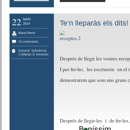
22
MAIG
Te’n lleparàs els dits!
2014
Marta Merlo
12 comentaris
General
,
Suficiència
1 (Marta) 1r trimestre
Després de llegir les vostres recep
I per fer-ho, les escriurem en e
demostrarem que som uns gran
Després de llegir-les i de fer-les