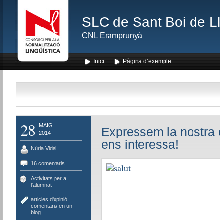
SLC de Sant Boi de L
CNL Eramprunyà
Inici
Pàgina d’exemple
28
MAIG
Expressem la nostra o
2014
ens interessa!
Núria Vidal
16 comentaris
Activitats per a
l'alumnat
articles d'opinió
,
comentaris en un
blog