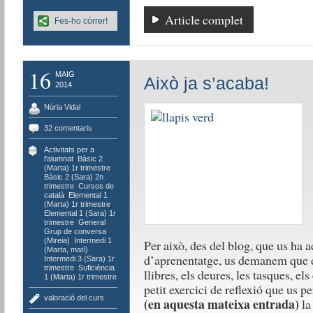
Article complet
Fes-ho córrer!
16
MAIG
Això ja s’acaba!
2014
Núria Vidal
32 comentaris
Activitats per a
l'alumnat
,
Bàsic 2
(Marta) 1r trimestre
,
Bàsic 2 (Sara) 2n
trimestre
,
Cursos de
català
,
Elemental 1
(Marta) 1r trimestre
,
Elemental 1 (Sara) 1r
trimestre
,
General
,
Grup de conversa
(Mireia)
,
Intermedi 1
Per això, des del blog, que us ha 
(Marta, matí)
,
d’aprenentatge, us demanem que 
Intermedi 3 (Sara) 1r
trimestre
,
Suficiència
llibres, els deures, les tasques, els
1 (Marta) 1r trimestre
petit exercici de reflexió que us 
valoració del curs
(en aquesta mateixa entrada)
la 