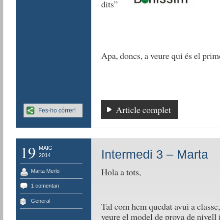
dits”
Apa, doncs, a veure qui és el prime
Article complet
Fes-ho córrer!
19
MAIG
Intermedi 3 – Marta
2014
Hola a tots,
Marta Merlo
1 comentari
General
Tal com hem quedat avui a classe,
veure el model de prova de nivel