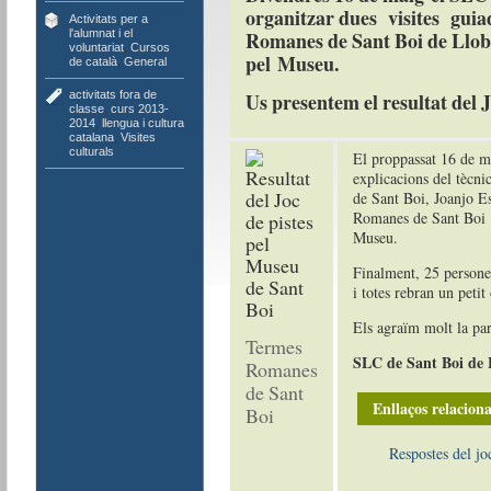
organitzar dues visites guiad
Activitats per a
l'alumnat i el
Romanes de Sant Boi de Llobr
voluntariat
,
Cursos
pel Museu.
de català
,
General
activitats fora de
Us presentem el resultat del J
classe
,
curs 2013-
2014
,
llengua i cultura
catalana
,
Visites
culturals
El proppassat 16 de m
explicacions del tècni
de Sant Boi, Joanjo Es
Romanes de Sant Boi i d
Museu.
Finalment, 25 persones
i totes rebran un peti
Els agraïm molt la part
Termes
SLC de Sant Boi de 
Romanes
de Sant
Enllaços relaciona
Boi
Respostes del joc