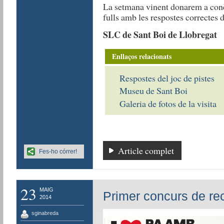
La setmana vinent donarem a conèix
fulls amb les respostes correctes d
SLC de Sant Boi de Llobregat
Enllaços relacionats
Respostes del joc de pistes
Museu de Sant Boi
Galeria de fotos de la visita
Article complet
Fes-ho córrer!
23
MAIG
Primer concurs de re
2014
sginabreda