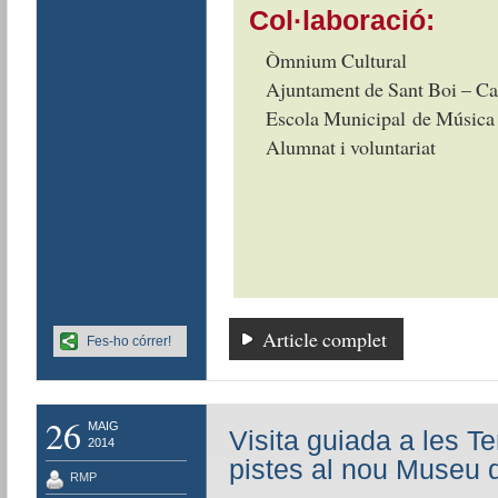
Col·laboració:
Òmnium Cultural
Ajuntament de Sant Boi – Ca
Escola Municipal de Música 
Alumnat i voluntariat
Article complet
Fes-ho córrer!
26
MAIG
Visita guiada a les 
2014
pistes al nou Museu 
RMP