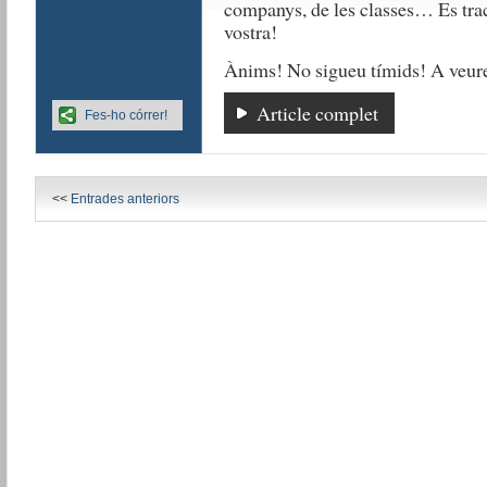
companys, de les classes… Es tract
vostra!
Ànims! No sigueu tímids! A veure q
Article complet
Fes-ho córrer!
<<
Entrades anteriors