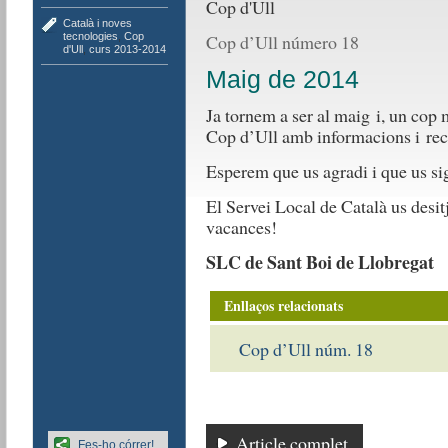
Català i noves
tecnologies
,
Cop
Cop d’Ull número 18
d'Ull
,
curs 2013-2014
Maig de 2014
Ja tornem a ser al maig i, un cop
Cop d’Ull amb informacions i recu
Esperem que us agradi i que us sig
El Servei Local de Català us desit
vacances!
SLC de Sant Boi de Llobregat
Enllaços relacionats
Cop d’Ull núm. 18
Article complet
Fes-ho córrer!