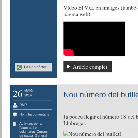
Vídeo El VxL en imatges (també e
pàgina web)
Article complet
Fes-ho córrer!
26
MAIG
Nou número del butlle
2014
RMP
No hi ha comentaris
Ja podeu llegir el número 18 del b
Llobregat.
Activitats per a
l'alumnat i el
voluntariat
,
Cursos
de català
,
General