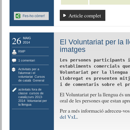
Article complet
Fes-ho córrer!
26
MAIG
El Voluntariat per la
2014
imatges
RMP
Les persones participants 
1 comentari
establiments comercials qu
Activitats per a
Voluntariat per la llengua
l'alumnat i el
voluntariat
,
Cursos
Llobregat es presenten mit
de català
,
General
i de comentaris sobre el p
activitats fora de
El Voluntariat per la llengua és u
classe
,
cursos de
català;curs 2013-
oral de les persones que estan apr
2014
,
Voluntariat per
la llengua
Per a més informació adreceu-vos
del VxL
.