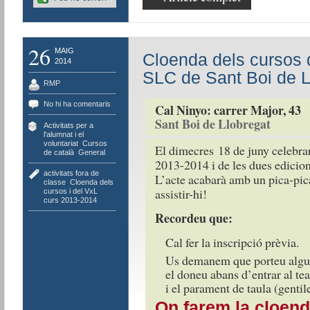
26
MAIG
Cloenda dels cursos d
2014
SLC de Sant Boi de L
RMP
No hi ha comentaris
Cal Ninyo: carrer Major, 43
Sant Boi de Llobregat
Activitats per a
l'alumnat i el
voluntariat
,
Cursos
El dimecres 18 de juny celebrar
de català
,
General
2013-2014 i de les dues edicions
activitats fora de
L’acte acabarà amb un pica-pi
classe
,
Cloenda dels
assistir-hi!
cursos i del VxL
,
curs 2013-2014
Recordeu que:
Cal fer la inscripció prèvia.
Us demanem que porteu algun 
el doneu abans d’entrar al te
i el parament de taula (gent
On farem la cloen