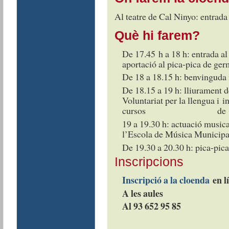
Al teatre de Cal Ninyo: entrada 
Què hi farem?
De 17.45 h a 18 h: entrada al 
aportació al pica-pica de ge
De 18 a 18.15 h: benvinguda 
De 18.15 a 19 h: lliurament de
Voluntariat per la llengua i i
cursos de cat
19 a 19.30 h: actuació musica
l’Escola de Música Municipa
De 19.30 a 20.30 h: pica-pic
Inscripcions
I
nscripció a la cloenda
en l
A les aules
Al 93 652 95 85