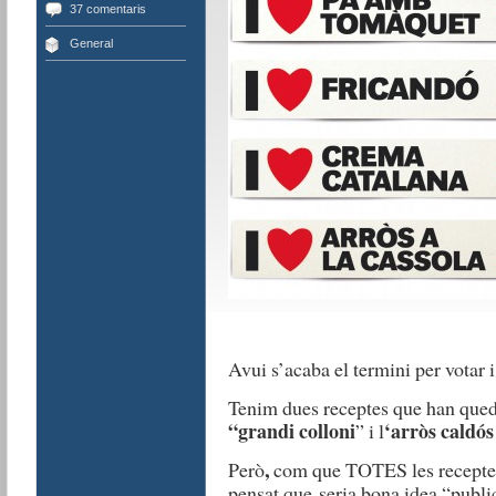
37 comentaris
General
Avui s’acaba el termini per votar 
Tenim dues receptes que han queda
“grandi colloni
‘arròs caldós
” i l
,
Però
com que TOTES les receptes
pensat que seria bona idea “publi