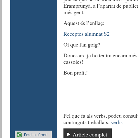
Eramprunyà, a l’apartat de publica
més gent.
Aquest és l’enllaç:
Receptes alumnat S2
Oi que fan goig?
Doncs ara ja ho tenim encara més 
cassoles!
Bon profit!
Pel que fa als verbs, podeu consult
continguts treballats:
verbs
Article complet
Fes-ho córrer!