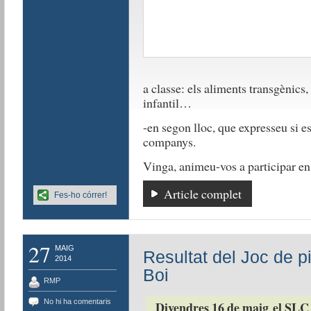
a classe: els aliments transgènics,
infantil…
-en segon lloc, que expresseu si e
companys.
Vinga, animeu-vos a participar en
Article complet
Fes-ho córrer!
27
MAIG
Resultat del Joc de p
2014
Boi
RMP
No hi ha comentaris
Divendres 16 de maig el SLC 