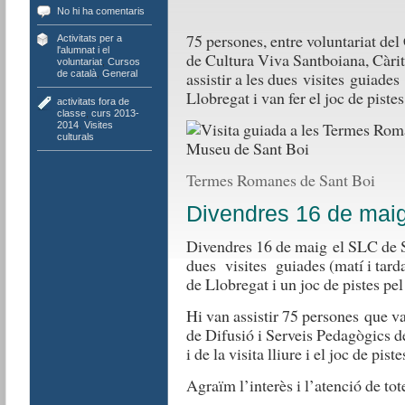
No hi ha comentaris
75 persones, entre voluntariat de
Activitats per a
l'alumnat i el
de Cultura Viva Santboiana, Càri
voluntariat
,
Cursos
assistir a les dues visites guiad
de català
,
General
Llobregat i van fer el joc de piste
activitats fora de
classe
,
curs 2013-
2014
,
Visites
culturals
Termes Romanes de Sant Boi
Divendres 16 de mai
Divendres 16 de maig el SLC de S
dues visites guiades (matí i tar
de Llobregat i un joc de pistes pe
Hi van assistir 75 persones que va
de Difusió i Serveis Pedagògics d
i de la visita lliure i el joc de pis
Agraïm l’interès i l’atenció de tot