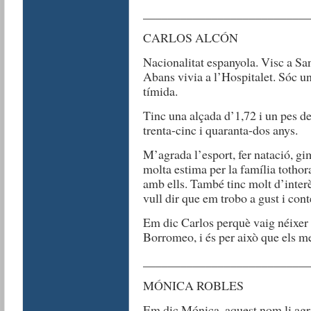
__________________________
CARLOS ALCÓN
Nacionalitat espanyola. Visc a San
Abans vivia a l’Hospitalet. Sóc u
tímida.
Tinc una alçada d’1,72 i un pes de 
trenta-cinc i quaranta-dos anys.
M’agrada l’esport, fer natació, gi
molta estima per la família totho
amb ells. També tinc molt d’interè
vull dir que em trobo a gust i cont
Em dic Carlos perquè vaig néixer 
Borromeo, i és per això que els m
__________________________
MÓNICA ROBLES
Em dic Mónica, aquest nom li agra