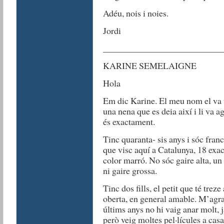
Adéu, nois i noies.
Jordi
__________________________
KARINE SEMELAIGNE
Hola
Em dic Karine. El meu nom el va 
una nena que es deia així i li va 
és exactament.
Tinc quaranta- sis anys i sóc fran
que visc aquí a Catalunya, 18 exa
color marró. No sóc gaire alta, un
ni gaire grossa.
Tinc dos fills, el petit que té tre
oberta, en general amable. M’agr
últims anys no hi vaig anar molt, ja
però veig moltes pel·lícules a cas