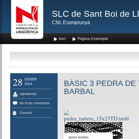
SLC de Sant Boi de L
CNL Eramprunyà
Inici
Pàgina d’exemple
28
GENER
BÀSIC 3 PEDRA DE
2014
BARBAL
sginabreda
No hi ha comentaris
General