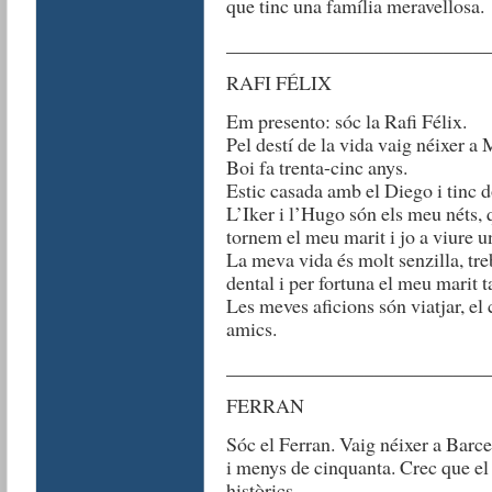
que tinc una família meravellosa.
__________________________
RAFI FÉLIX
Em presento: sóc la Rafi Félix.
Pel destí de la vida vaig néixer a
Boi fa trenta-cinc anys.
Estic casada amb el Diego i tinc d
L’Iker i l’Hugo són els meu néts, 
tornem el meu marit i jo a viure u
La meva vida és molt senzilla, tre
dental i per fortuna el meu marit
Les meves aficions són viatjar, el
amics.
__________________________
FERRAN
Sóc el Ferran. Vaig néixer a Barce
i menys de cinquanta. Crec que e
històrics.