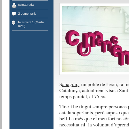
sginabreda
2 comentaris
Intermedi 1 (Marta,
matí)
S
ahagún,
un poble de León, fa me
Catalunya, actualment visc a Sant 
temps parcial, al 75 %.
Tinc i he tingut sempre persones 
catalanoparlants, però suposo que
bell i a més que el meu fort no són 
necessitat ni la voluntat d’aprend