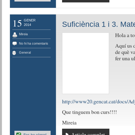
15
GENER
Suficiència 1 i 3. Mate
2014
Hola a t
Mireia
No hi ha comentaris
Aquí us d
de què va
General
fer una u
http://www20.gencat.cat/docs/A
Que tinguem bon curs!!!!
Mireia
Article complet
Fes-ho córrer!