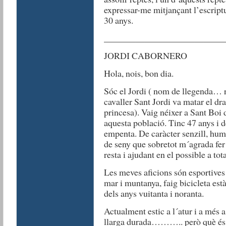
expressar-me mitjançant l’escript
30 anys.
__________________________
JORDI CABORNERO
Hola, nois, bon dia.
Sóc el Jordi ( nom de llegenda… rec
cavaller Sant Jordi va matar el dra
princesa). Vaig néixer a Sant Boi 
aquesta població. Tinc 47 anys i 
empenta. De caràcter senzill, hum
de seny que sobretot m´agrada fer 
resta i ajudant en el possible a tot
Les meves aficions són esportives 
mar i muntanya, faig bicicleta est
dels anys vuitanta i noranta.
Actualment estic a l´atur i a més
llarga durada……….. però què és 