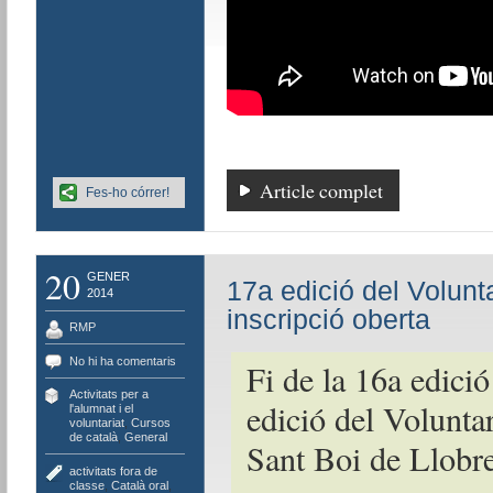
Article complet
Fes-ho córrer!
20
GENER
17a edició del Volunta
2014
inscripció oberta
RMP
No hi ha comentaris
Fi de la 16a edició 
Activitats per a
edició del Voluntar
l'alumnat i el
voluntariat
,
Cursos
de català
,
General
Sant Boi de Llobr
activitats fora de
classe
,
Català oral
,