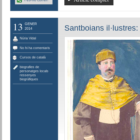
13
GENER
Santboians il·lustres:
2014
Núria Vidal
No hi ha comentaris
Cursos de català
biografies de
personatges locals
,
ressenyes
biogràfiques