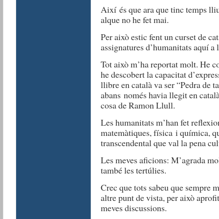
Així és que ara que tinc temps lli
alque no he fet mai.
Per això estic fent un curset de ca
assignatures d’humanitats aquí a
Tot això m’ha reportat molt. He c
he descobert la capacitat d’expres
llibre en català va ser “Pedra de t
abans només havia llegit en catal
cosa de Ramon Llull.
Les humanitats m’han fet reflexion
matemàtiques, física i química, q
transcendental que val la pena cult
Les meves aficions: M’agrada molt 
també les tertúlies.
Crec que tots sabeu que sempre m
altre punt de vista, per això aprof
meves discussions.