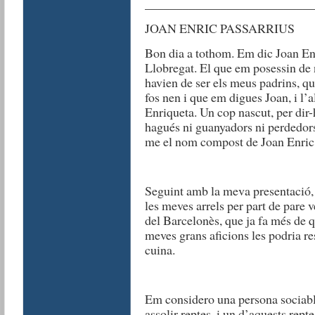
__________________________
JOAN ENRIC PASSARRIUS
Bon dia a tothom. Em dic Joan Enr
Llobregat. El que em posessin de 
havien de ser els meus padrins, qu
fos nen i que em digues Joan, i l’a
Enriqueta. Un cop nascut, per dir
hagués ni guanyadors ni perdedors
me el nom compost de Joan Enric i 
Seguint amb la meva presentació, 
les meves arrels per part de pare 
del Barcelonès, que ja fa més de qu
meves grans aficions les podria res
cuina.
Em considero una persona sociable
assolir reptes, i un d’aquests repte