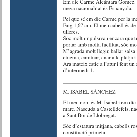
Em dic Carme Alcántara Gomez. Ti
meva nacionalitat és Espanyola.
Pel que sé em dic Carme per la m
Faig 1,67 cm. El meu cabell és de 
ulleres.
Sóc molt impulsiva i encara que ti
portar amb molta facilitat, sóc mol
M’agrada molt llegir, ballar salsa 
cinema, caminar, anar a la platja 
Ara mateix estic a l’atur i fent un 
d’intermedi 1.
__________________________
M. ISABEL SÁNCHEZ
El meu nom és M. Isabel i em dic 
mare. Nascuda a Castelldefels, na
a Sant Boi de Llobregat.
Sóc d’estatura mitjana, cabells ros
constitució primeta.