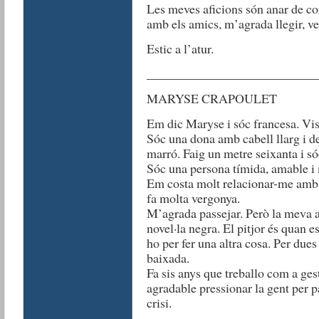
Les meves aficions són anar de co
amb els amics, m’agrada llegir, veu
Estic a l’atur.
__________________________
MARYSE CRAPOULET
Em dic Maryse i sóc francesa. Vis
Sóc una dona amb cabell llarg i de
marró. Faig un metre seixanta i só
Sóc una persona tímida, amable i
Em costa molt relacionar-me amb l
fa molta vergonya.
M’agrada passejar. Però la meva af
novel·la negra. El pitjor és quan e
ho per fer una altra cosa. Per due
baixada.
Fa sis anys que treballo com a ge
agradable pressionar la gent per
crisi.
__________________________