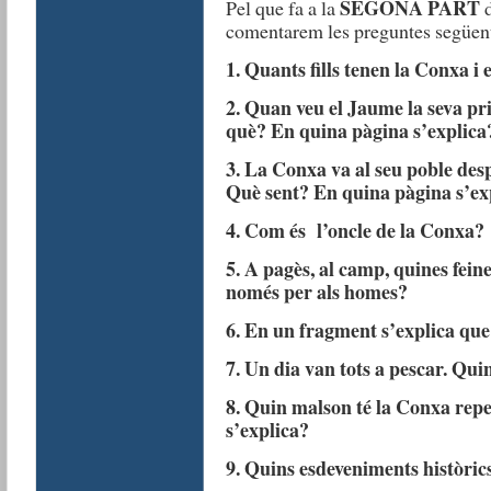
SEGONA PART
Pel que fa a la
d
comentarem les preguntes següen
1. Quants fills tenen la Conxa 
2. Quan veu el Jaume la seva pr
què? En quina pàgina s’explica
3. La Conxa va al seu poble des
Què sent? En quina pàgina s’ex
4. Com és l’oncle de la Conxa?
5. A pagès, al camp, quines feine
només per als homes?
6. En un fragment s’explica que 
7. Un dia van tots a pescar. Qui
8. Quin malson té la Conxa rep
s’explica?
9. Quins esdeveniments històric