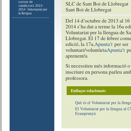
cursos de
SLC de Sant Boi de Llobregat
català;curs 2013-
Sant Boi de Llobregat
2014
,
Voluntariat per
la llengua
Del 14 d’octubre de 2013 al 16 
2014 s’ha dut a terme la 16a ed
Voluntariat per la llengua de S
Llobregat. El 17 de febrer com
edició, la 17a.
Apunta’t
per ser
voluntari/voluntària
Apunta’t
pe
aprenent/a
Si necessiteu més informació o 
inscriure en persona parleu amb
professora.
Enllaços relacionats
Què és el Voluntariat per la lleng
El Voluntariat per la llengua al 
Eramprunyà