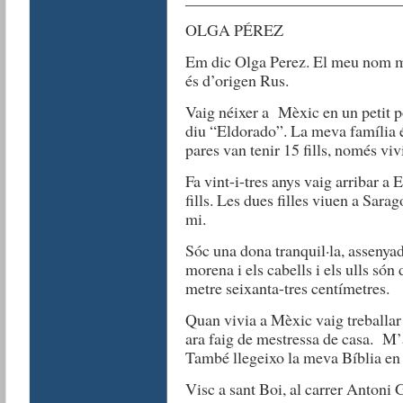
OLGA PÉREZ
Em dic Olga Perez. El meu nom me
és d’origen Rus.
Vaig néixer a Mèxic en un petit po
diu “Eldorado”. La meva família 
pares van tenir 15 fills, només vi
Fa vint-i-tres anys vaig arribar a
fills. Les dues filles viuen a Sara
mi.
Sóc una dona tranquil·la, assenyada
morena i els cabells i els ulls só
metre seixanta-tres centímetres.
Quan vivia a Mèxic vaig treballar 
ara faig de mestressa de casa. M’
També llegeixo la meva Bíblia en 
Visc a sant Boi, al carrer Antoni 