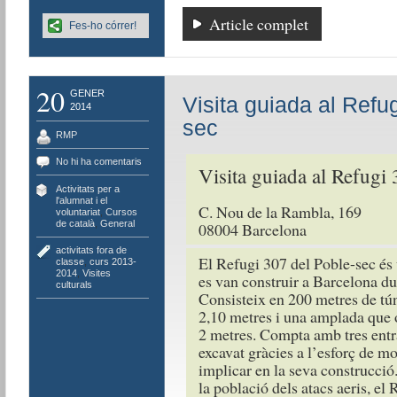
Article complet
Fes-ho córrer!
20
GENER
Visita guiada al Refug
2014
sec
RMP
No hi ha comentaris
Visita guiada al Refugi 
Activitats per a
l'alumnat i el
C. Nou de la Rambla, 169
voluntariat
,
Cursos
de català
,
General
08004 Barcelona
activitats fora de
El Refugi 307 del Poble-sec és
classe
,
curs 2013-
2014
,
Visites
es van construir a Barcelona du
culturals
Consisteix en 200 metres de tú
2,10 metres i una amplada que os
2 metres. Compta amb tres entra
excavat gràcies a l’esforç de mo
implicar en la seva construcció
la població dels atacs aeris, el