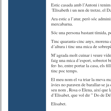
Estic casada amb l’Antoni i tenim d
´Elisabeth i un nen de tretze, el D
Ara estic a l’atur, però sóc admini
mercabarna.
Sóc una persona bastant tímida, p
Tinc quaranta-cinc anys, morena d
d´altura i tinc una mica de sobrep
M’agrada molt cuinar i veure vídeo
faig una mica d´esport, sobretot b
fer- ho, entre portar la casa, els fil
tinc poc temps.
El meu nom el va triar la meva ma
àvies no paraven de barallar-se ja
seu nom , Rosa o Elena, així que 
d’Elisabet, que vol dir ” Do de Dé
Elisabet.