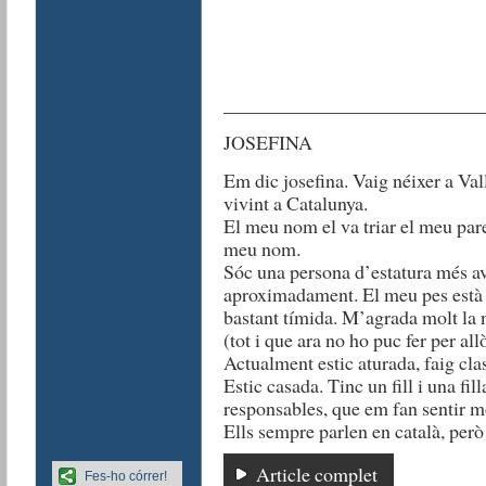
__________________________
JOSEFINA
Em dic josefina. Vaig néixer a Val
vivint a Catalunya.
El meu nom el va triar el meu pare
meu nom.
Sóc una persona d’estatura més av
aproximadament. El meu pes està
bastant tímida. M’agrada molt la nat
(tot i que ara no ho puc fer per allò
Actualment estic aturada, faig clas
Estic casada. Tinc un fill i una fil
responsables, que em fan sentir mo
Ells sempre parlen en català, però
Article complet
Fes-ho córrer!