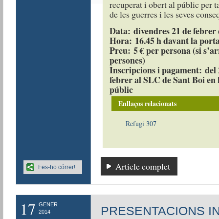
recuperat i obert al públic per t
de les guerres i les seves cons
Data: divendres 21 de febrer
Hora: 16.45 h davant la porta
Preu: 5 € per persona (si s’a
persones)
Inscripcions i pagament: del 
febrer al SLC de Sant Boi en 
públic
Enllaços relacionats
Refugi 307
Article complet
Fes-ho córrer!
17
GENER
PRESENTACIONS I
2014