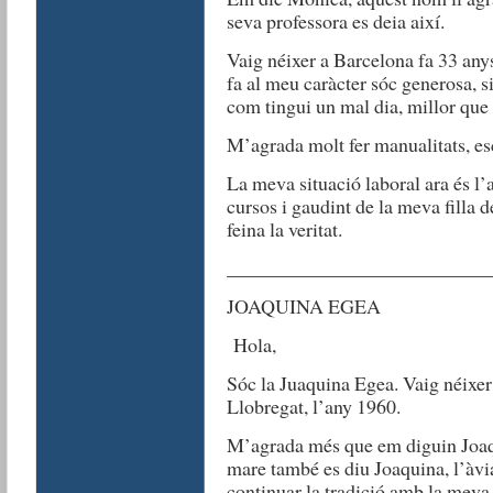
seva professora es deia així.
Vaig néixer a Barcelona fa 33 anys
fa al meu caràcter sóc generosa, s
com tingui un mal dia, millor que 
M’agrada molt fer manualitats, esco
La meva situació laboral ara és l
cursos i gaudint de la meva filla 
feina la veritat.
__________________________
JOAQUINA EGEA
Hola,
Sóc la Juaquina Egea. Vaig néixer
Llobregat, l’any 1960.
M’agrada més que em diguin Joaqu
mare també es diu Joaquina, l’àvia 
continuar la tradició amb la meva f