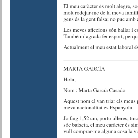
El meu caràcter és molt alegre, s
molt rodejar-me de la meva famíli
gens és la gent falsa; no puc amb e
Les meves aficcions són ballar i e
També m’agrada fer esport, perqu
Actualment el meu estat laboral és 
__________________________
MARTA GARCÍA
Hola,
Nom : Marta García Casado
Aquest nom el van triar els meus 
meva nacionalitat és Espanyola.
Jo faig 1,52 cm, porto ulleres, tinc
sóc baixeta, el meu caràcter és si
vull comprar-me alguna cosa la vul