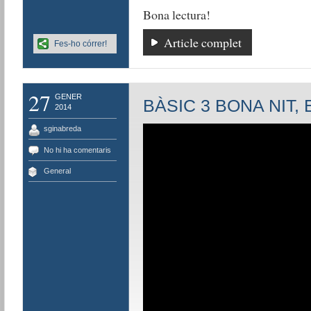
Bona lectura!
Article complet
Fes-ho córrer!
27
GENER
BÀSIC 3 BONA NIT,
2014
sginabreda
No hi ha comentaris
General