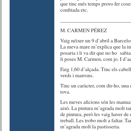
que tinc més temps provo fer cos
confitada etc.
__________________________
M. CARMEN PÉREZ
Vaig néixer un 9 d’abril a Barce
La meva mare m’explica que la in
posaria i li va dir que no ho sabia 
li poses M. Carmen, com jo. I d’a
Faig 1,60 d’alçada. Tinc els cabell
verds i marrons.
Tinc un caràcter, com dir-ho, una 
tova.
Les meves aficions són les manualit
això. La pintura m’agrada molt ta
de pintura, però les vaig haver de
treball. Les trobo molt a faltar. 
m’agrada molt la pastisseria.