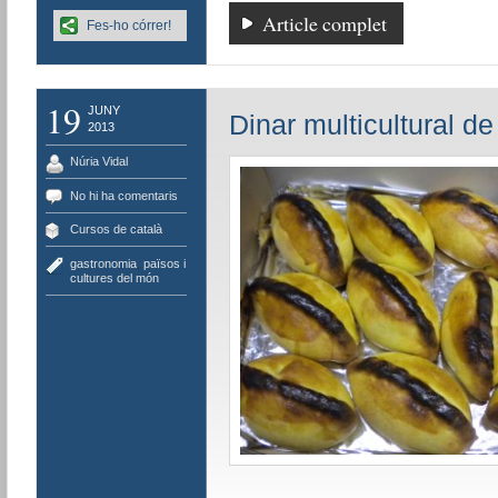
Article complet
Fes-ho córrer!
19
JUNY
Dinar multicultural de
2013
Núria Vidal
No hi ha comentaris
Cursos de català
gastronomia
,
països i
cultures del món