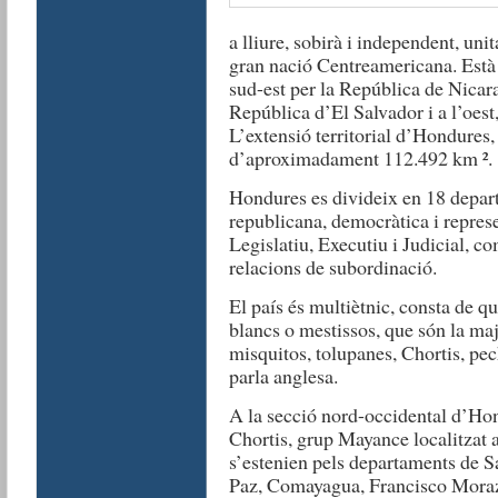
a lliure, sobirà i independent, unita
gran nació Centreamericana. Està l
sud-est per la República de Nicara
República d’El Salvador i a l’oes
L’extensió territorial d’Hondures, 
d’aproximadament 112.492 km ².
Hondures es divideix en 18 depar
republicana, democràtica i represe
Legislatiu, Executiu i Judicial, c
relacions de subordinació.
El país és multiètnic, consta de qu
blancs o mestissos, que són la maj
misquitos, tolupanes, Chortis, pech
parla anglesa.
A la secció nord-occidental d’Ho
Chortis, grup Mayance localitzat 
s’estenien pels departaments de S
Paz, Comayagua, Francisco Morazá