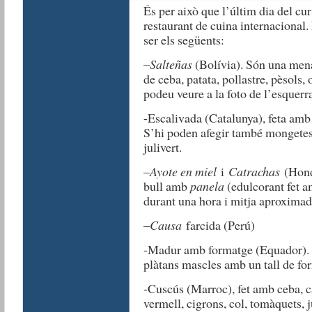
És per això que l’últim dia del cu
restaurant de cuina internacional. 
ser els següents:
–
Salteñas
(Bolívia). Són una mena
de ceba, patata, pollastre, pèsols, 
podeu veure a la foto de l’esquerra
-Escalivada (Catalunya), feta amb p
S’hi poden afegir també mongetes s
julivert.
–
Ayote en miel
i
Catrachas
(Hond
bull amb
panela
(edulcorant fet a
durant una hora i mitja aproxima
–
Causa
farcida (Perú)
-Madur amb formatge (Equador). Pl
plàtans mascles amb un tall de fo
-Cuscús (Marroc), fet amb ceba, ca
vermell, cigrons, col, tomàquets, 