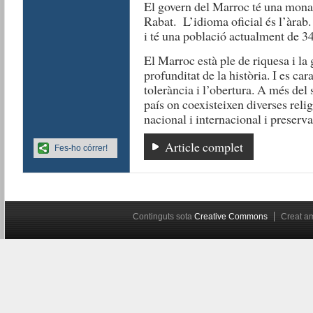
El govern del Marroc té una monarq
Rabat. L’idioma oficial és l’àrab
i té una població actualment de 34
El Marroc està ple de riquesa i la 
profunditat de la història. I es car
tolerància i l’obertura. A més del 
país on coexisteixen diverses relig
nacional i internacional i preserv
Article complet
Fes-ho córrer!
Continguts sota
Creative Commons
Creat 