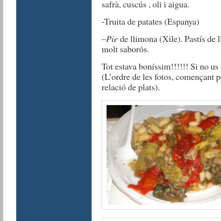
safrà, cuscús , oli i aigua.
-Truita de patates (Espanya)
–
Pie
de llimona (Xile). Pastís de l
molt saborós.
Tot estava boníssim!!!!!! Si no us 
(L’ordre de les fotos, començant pe
relació de plats).