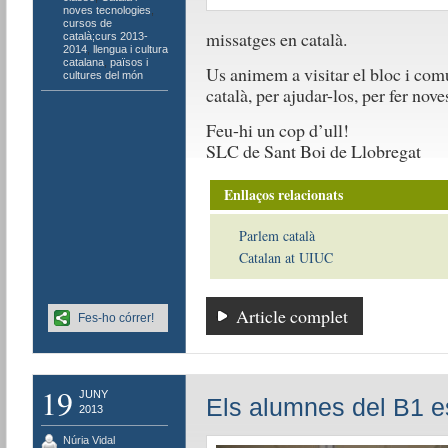
noves tecnologies
,
cursos de
missatges en català.
català;curs 2013-
2014
,
llengua i cultura
catalana
,
països i
Us animem a visitar el bloc i com
cultures del món
català, per ajudar-los, per fer no
Feu-hi un cop d’ull!
SLC de Sant Boi de Llobregat
Enllaços relacionats
Parlem català
Catalan at UIUC
Article complet
Fes-ho córrer!
19
JUNY
Els alumnes del B1 e
2013
Núria Vidal