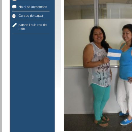
No hi ha comentaris
Cursos de català
països i cultures del
món