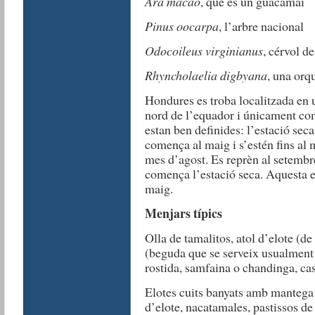
Ara macao
, que és un guacamai
Pinus oocarpa
, l’arbre nacional
Odocoileus virginianus
, cérvol d
Rhyncholaelia digbyana
, una orq
Hondures es troba localitzada en u
nord de l’equador i únicament com
estan ben definides: l’estació seca
comença al maig i s’estén fins al 
mes d’agost. Es reprèn al setembr
comença l’estació seca. Aquesta es
maig.
Menjars típics
Olla de tamalitos, atol d’elote (de
(beguda que se serveix usualment
rostida, samfaina o chandinga, cas
Elotes cuits banyats amb mantega
d’elote, nacatamales, pastissos d