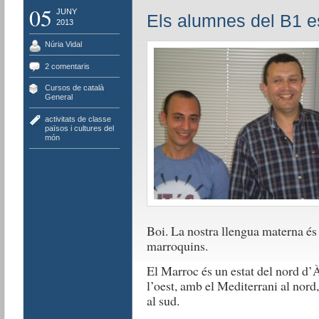
05
JUNY
Els alumnes del B1 e
2013
Núria Vidal
2 comentaris
Cursos de català
,
General
activitats de classe
,
països i cultures del
món
Boi. La nostra llengua materna és
marroquins.
El Marroc és un estat del nord d’À
l’oest, amb el Mediterrani al nord
al sud.