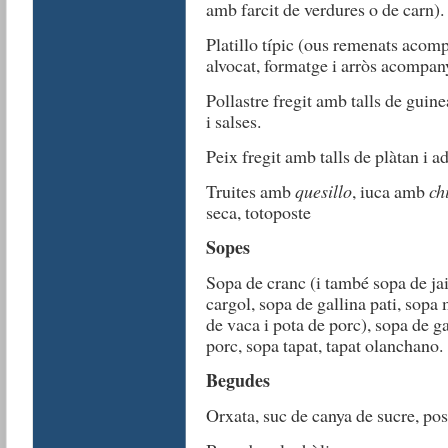
amb farcit de verdures o de carn).
Platillo típic (ous remenats acom
alvocat, formatge i arròs acompan
Pollastre fregit amb talls de guin
i salses.
Peix fregit amb talls de plàtan i a
Truites amb
quesillo
, iuca amb
ch
seca, totoposte
Sopes
Sopa de cranc (i també sopa de ja
cargol, sopa de gallina pati, sop
de vaca i pota de porc), sopa de g
porc, sopa tapat, tapat olanchano.
Begudes
Orxata, suc de canya de sucre, poso