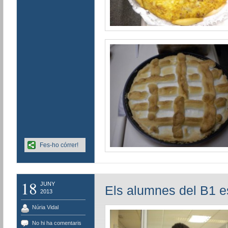
Fes-ho córrer!
18
JUNY
Els alumnes del B1 e
2013
Núria Vidal
No hi ha comentaris