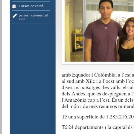
Cursos de català
països i cultures del
món
amb Equador i Colòmbia, a l’est a
al sud amb Xile i a l’oest amb l’oc
diversos paisatges: les valls, els al
dels Andes, que es despleguen a l’o
l’Amazònia cap a l’est. És un dels
del món i de més recursos mineral
Té una superfície de 1.285.216,2
Té 24 departaments i la capital és