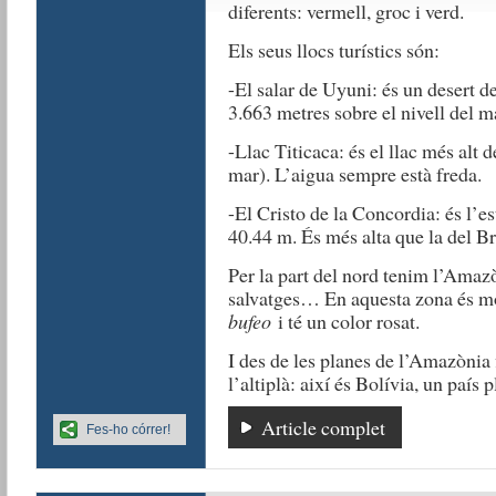
diferents: vermell, groc i verd.
Els seus llocs turístics són:
-El salar de Uyuni: és un desert d
3.663 metres sobre el nivell del ma
-Llac Titicaca: és el llac més alt 
mar). L’aigua sempre està freda.
-El Cristo de la Concordia: és l’e
40.44 m. És més alta que la del Br
Per la part del nord tenim l’Amazò
salvatges… En aquesta zona és mol
bufeo
i té un color rosat.
I des de les planes de l’Amazònia 
l’altiplà: així és Bolívia, un país p
Article complet
Fes-ho córrer!