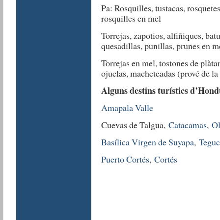
Pa: Rosquilles, tustacas, rosquete
rosquilles en mel
Torrejas, zapotios, alfiñiques, batut
quesadillas, punillas, prunes en m
Torrejas en mel, tostones de plàt
ojuelas, macheteadas (prové de la 
Alguns destins turístics d’Hond
Amapala
Valle
Cuevas de Talgua,
Catacamas
,
Ol
Basílica Virgen de Suyapa
,
Teguc
Puerto Cortés
,
Cortés