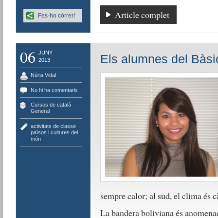
Article complet
Fes-ho córrer!
06
JUNY
Els alumnes del Bàsic
2013
Núria Vidal
No hi ha comentaris
Cursos de català
,
General
activitats de classe
,
països i cultures del
món
sempre calor; al sud, el clima és c
La bandera boliviana és anomenada