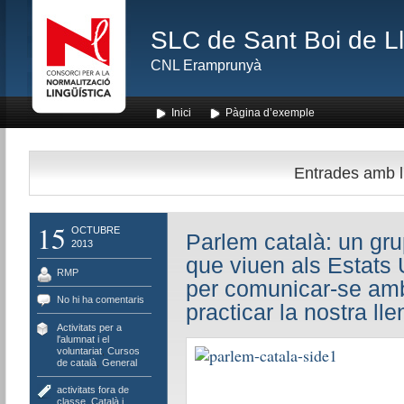
SLC de Sant Boi de L
CNL Eramprunyà
Inici
Pàgina d’exemple
Entrades amb l'
15
OCTUBRE
Parlem català: un gru
2013
que viuen als Estats 
RMP
per comunicar-se amb
No hi ha comentaris
practicar la nostra ll
Activitats per a
l'alumnat i el
voluntariat
,
Cursos
de català
,
General
activitats fora de
classe
,
Català i