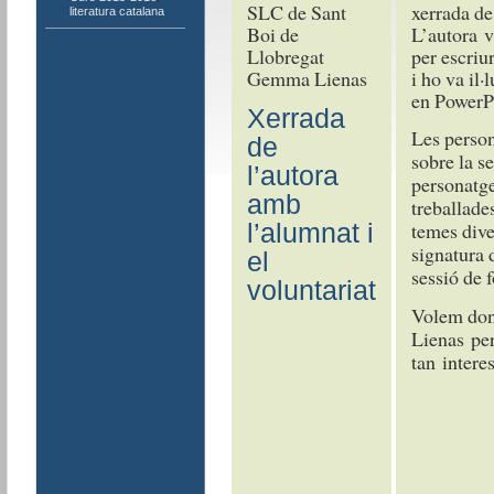
xerrada de
literatura catalana
L’autora v
per escriur
Gemma Lienas
i ho va il·
en PowerP
Xerrada
Les person
de
sobre la se
l’autora
personatges
amb
treballades
temes dive
l’alumnat i
signatura d
el
sessió de f
voluntariat
Volem don
Lienas per
tan interes