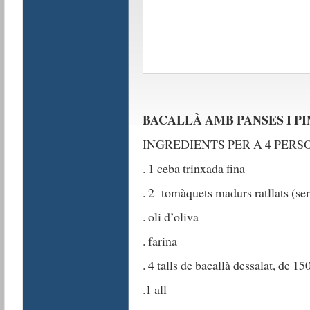
BACALLÀ AMB PANSES I P
INGREDIENTS PER A 4 PERSO
. 1 ceba trinxada fina
. 2 tomàquets madurs ratllats (sen
. oli d’oliva
. farina
. 4 talls de bacallà dessalat, de 1
.1 all