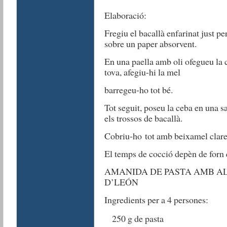
Elaboració:
Fregiu el bacallà enfarinat just pe
sobre un paper absorvent.
En una paella amb oli ofegueu la c
tova, afegiu-hi la mel
barregeu-ho tot bé.
Tot seguit, poseu la ceba en una s
els trossos de bacallà.
Cobriu-ho tot amb beixamel clareta
El temps de cocció depèn de forn 
AMANIDA DE PASTA AMB A
D’LEÓN
Ingredients per a 4 persones:
250 g de pasta