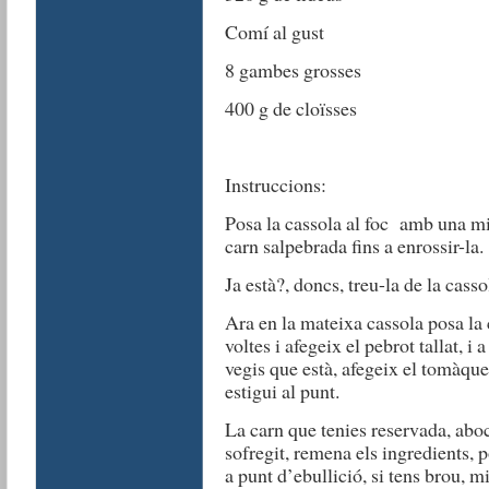
Comí al gust
8 gambes grosses
400 g de cloïsses
Instruccions:
Posa la cassola al foc amb una mic
carn salpebrada fins a enrossir-la.
Ja està?, doncs, treu-la de la casso
Ara en la mateixa cassola posa la c
voltes i afegeix el pebrot tallat, i 
vegis que està, afegeix el tomàquet
estigui al punt.
La carn que tenies reservada, aboc
sofregit, remena els ingredients, p
a punt d’ebullició, si tens brou, mi