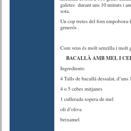
galetes durant uns 10 minuts i an
sota.
Un cop tretes del forn empolvora-l
generós .
Com veus és molt senzilla i molt gu
BACALLÀ AMB MEL I CE
Ingredients:
4 Talls de bacallà dessalat, d’uns
4 o 5 cebes mitjanes
1 cullerada sopera de mel
oli d’oliva
beixamel