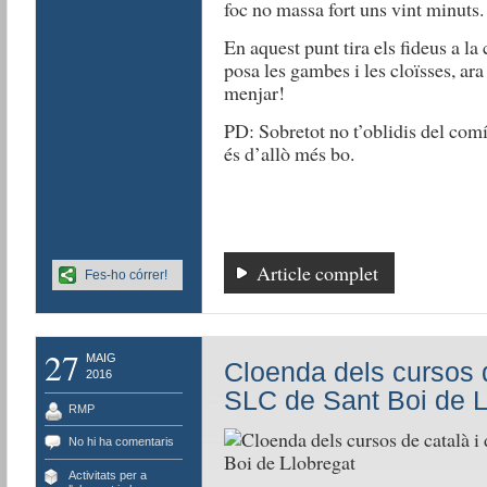
foc no massa fort uns vint minuts.
En aquest punt tira els fideus a la 
posa les gambes i les cloïsses, ar
menjar!
PD: Sobretot no t’oblidis del comí
és d’allò més bo.
Article complet
Fes-ho córrer!
27
MAIG
Cloenda dels cursos d
2016
SLC de Sant Boi de L
RMP
No hi ha comentaris
Activitats per a