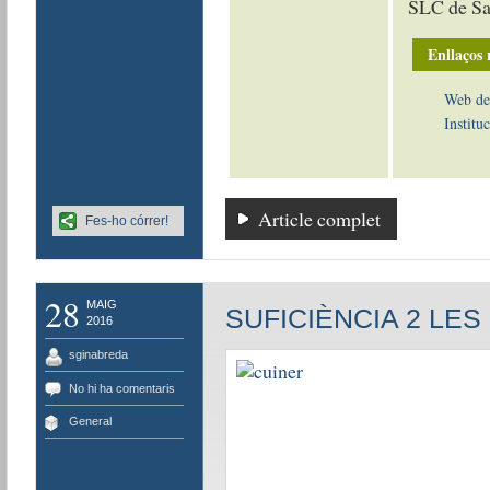
SLC de Sa
Enllaços 
Web de 
Instituc
Article complet
Fes-ho córrer!
28
MAIG
SUFICIÈNCIA 2 LE
2016
sginabreda
No hi ha comentaris
General