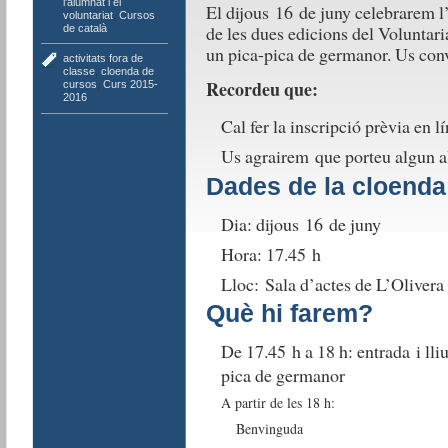
l'alumnat i el
El dijous 16 de juny celebrarem l
voluntariat
,
Cursos
de les dues edicions del Voluntari
de català
un pica-pica de germanor. Us conv
activitats fora de
classe
,
cloenda de
Recordeu que:
cursos
,
Curs 2015-
2016
Cal fer la inscripció prèvia en lí
Us agrairem que porteu algun al
Dades de la cloenda
Dia: dijous 16 de juny
Hora: 17.45 h
Lloc: Sala d’actes de L’Olivera
Què hi farem?
De 17.45 h a 18 h: entrada i lli
pica de germanor
A partir de les 18 h:
Benvinguda