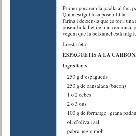
Primer posarem la paella al foc, 
Quan estigui fosa poseu-hi la
farina i deixeu-la que es torri una
poseu-hi la llet de mica en mica,
vegem que la beixamel està mig fe
Ja està feta!
ESPAGUETIS A LA CARBO
Ingredients
250 g d’espaguetis
250 g de cansalada (bacon)
1 o 2 cebes
2 o 3 ous
100 g de formatge “grana pada
oli d’oliva i sal
pebre negre mòlt