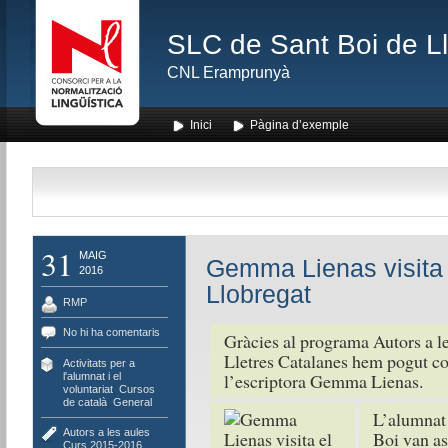
SLC de Sant Boi de L
CNL Eramprunyà
Inici
Pàgina d’exemple
31
MAIG
Gemma Lienas visita 
2016
Llobregat
RMP
No hi ha comentaris
Gràcies al programa Autors a les
Lletres Catalanes hem pogut c
Activitats per a
l’escriptora Gemma Lienas.
l'alumnat i el
voluntariat
,
Cursos
de català
,
General
L’alumnat 
Autors a les aules
,
Boi van as
Curs 2015-2016
,