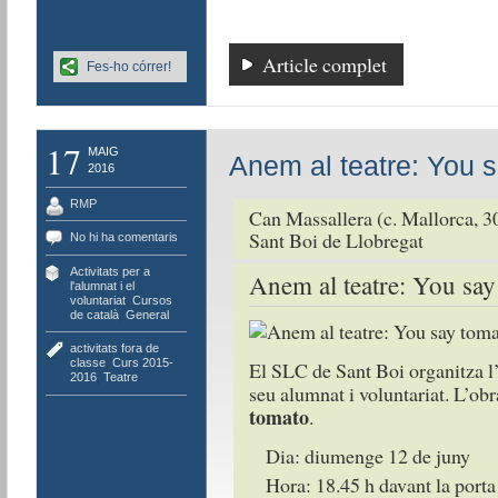
Article complet
Fes-ho córrer!
17
MAIG
Anem al teatre: You 
2016
RMP
Can Massallera (c. Mallorca, 3
Sant Boi de Llobregat
No hi ha comentaris
Activitats per a
Anem al teatre: You say
l'alumnat i el
voluntariat
,
Cursos
de català
,
General
activitats fora de
classe
,
Curs 2015-
El SLC de Sant Boi organitza l’
2016
,
Teatre
seu alumnat i voluntariat. L’ob
tomato
.
Dia: diumenge 12 de juny
Hora: 18.45 h davant la port