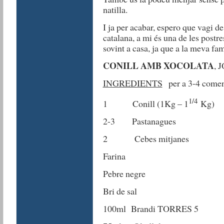
natilla.
I ja per acabar, espero que vagi d
catalana, a mi és una de les postr
sovint a casa, ja que a la meva fam
CONILL AMB XOCOLATA
, 
INGREDIENTS
per a 3-4 comen
1/4
1 Conill (1Kg – 1
Kg)
2-3 Pastanagues
2 Cebes mitjanes
Farina
Pebre negre
Bri de sal
100ml Brandi TORRES 5