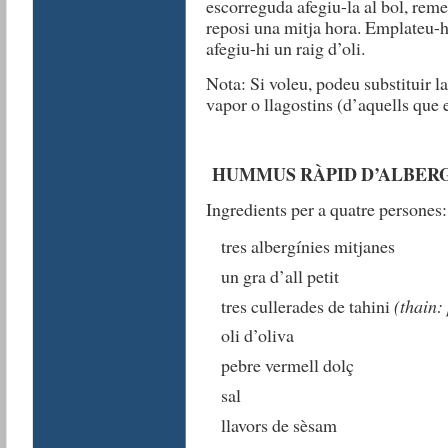
escorreguda afegiu-la al bol, rem
reposi una mitja hora. Emplateu-ho 
afegiu-hi un raig d’oli.
Nota: Si voleu, podeu substituir l
vapor o llagostins (d’aquells que 
HUMMUS RÀPID D’ALBERG
Ingredients per a quatre persones:
tres albergínies mitjanes
un gra d’all petit
tres cullerades de tahini
(thain:
oli d’oliva
pebre vermell dolç
sal
llavors de sèsam