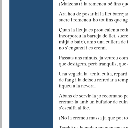
(Maizena) i la remeneu bé fins que
Ara heu de posar-hi la llet barrej
sucre i remeneu-ho tot fins que a
Quan la llet ja es prou calenta retir
incorporeu la barreja de llet, sucre,
mitjà o baix), amb una cullera de
no s’enganxi i es cremi.
Passats uns minuts, ja veureu com
que desitgem, però tranquils, que 
Una vegada la teniu cuita, reparti
de fang i la deixeu refredar a tem
fiqueu a la nevera.
Abans de servir-la jo recomano po
cremar-la amb un bufador de cuin
s’escalfa al foc.
(No la cremeu massa ja que pot tor
També us la podeu menjar sense po