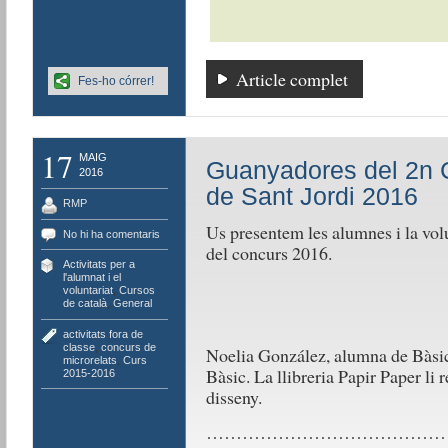
Article complet
Fes-ho córrer!
17
MAIG
Guanyadores del 2n C
2016
de Sant Jordi 2016
RMP
Us presentem les alumnes i la vol
No hi ha comentaris
del concurs 2016.
Activitats per a
l'alumnat i el
voluntariat
,
Cursos
de català
,
General
activitats fora de
classe
,
concurs de
Noelia González, alumna de Bàsic 
microrelats
,
Curs
Bàsic. La llibreria Papir Paper li r
2015-2016
disseny.
…………………………………