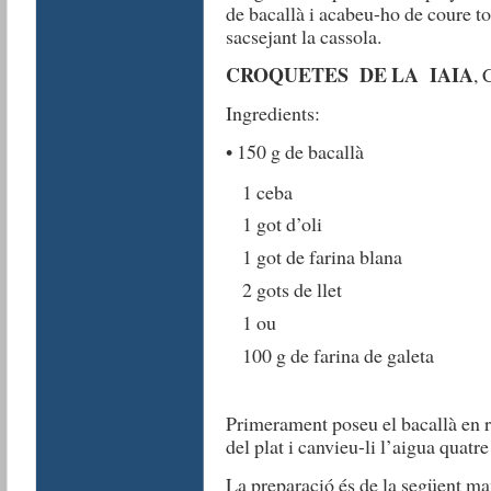
de bacallà i acabeu-ho de coure to
sacsejant la cassola.
CROQUETES DE LA IAIA
,
Ingredients:
• 150 g de bacallà
1 ceba
1 got d’oli
1 got de farina blana
2 gots de llet
1 ou
100 g de farina de galeta
Primerament poseu el bacallà en r
del plat i canvieu-li l’aigua quatr
La preparació és de la següent ma