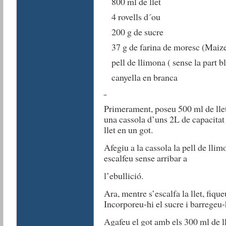
800 ml de llet
4 rovells d´ou
200 g de sucre
37 g de farina de moresc (Maiz
pell de llimona ( sense la part b
canyella en branca
Primerament, poseu 500 ml de llet 
una cassola d’uns 2L de capacitat
llet en un got.
Afegiu a la cassola la pell de llim
escalfeu sense arribar a
l’ebullició.
Ara, mentre s’escalfa la llet, fique
Incorporeu-hi el sucre i barregeu
Agafeu el got amb els 300 ml de ll