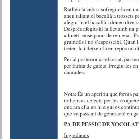
Ratlleu la ceba i sofregiu-la en u
aneu tallant el bacallà a trossets 
afegiu-hi el bacallà i doneu divers
Després afegiu-hi la llet amb un po
admeti sense parar de remenar. Pr
grumolls i no s’espesseixi. Quan l
treieu-la i deixeu-la en repòs un d
Per al posterior arrebossat, passe
per farina de galeta. Fregiu-les e
daurades.
Nota: És un aperitiu que forma part
tothom es delecta per les croquetes
que ara ella no hi sigui es continua
que va passant de generació en ge
PA DE PESSIC DE XOCOLA
Ingredients