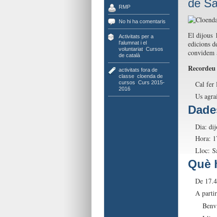
de Sa
RMP
No hi ha comentaris
El dijous 
Activitats per a
edicions d
l'alumnat i el
voluntariat
,
Cursos
convidem a
de català
Recordeu
activitats fora de
classe
,
cloenda de
cursos
,
Curs 2015-
Cal fer 
2016
Us agra
Dade
Dia: di
Hora: 1
Lloc: S
Què 
De 17.45
A partir
Benv