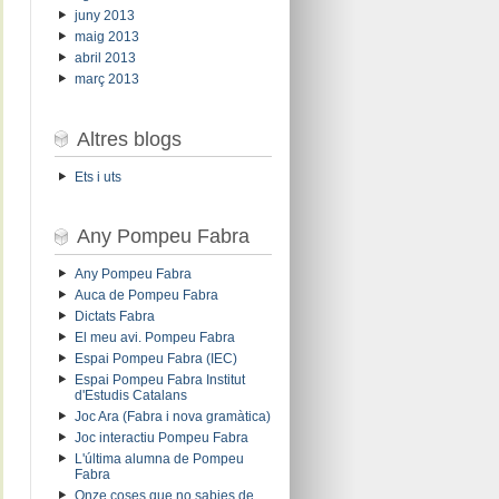
juny 2013
maig 2013
abril 2013
març 2013
Altres blogs
Ets i uts
Any Pompeu Fabra
Any Pompeu Fabra
Auca de Pompeu Fabra
Dictats Fabra
El meu avi. Pompeu Fabra
Espai Pompeu Fabra (IEC)
Espai Pompeu Fabra Institut
d'Estudis Catalans
Joc Ara (Fabra i nova gramàtica)
Joc interactiu Pompeu Fabra
L'última alumna de Pompeu
Fabra
Onze coses que no sabies de