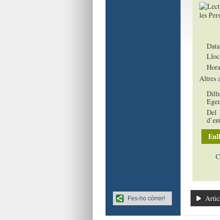
Data
Lloc
Hora
Altres a
Dill
Egeu
Del 
d’en
Enll
C
Artic
Fes-ho córrer!