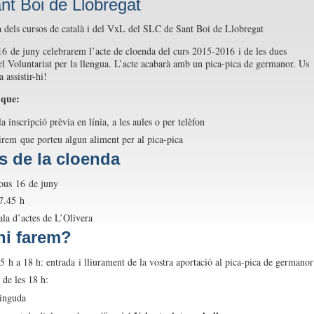
nt Boi de Llobregat
16 de juny celebrarem l’acte de cloenda del curs 2015-2016 i de les dues
el Voluntariat per la llengua. L’acte acabarà amb un pica-pica de germanor. Us
 assistir-hi!
 que:
la inscripció prèvia en línia, a les aules o per telèfon
irem que porteu algun aliment per al pica-pica
s de la cloenda
jous 16 de juny
7.45 h
ala d’actes de L’Olivera
hi farem?
 h a 18 h: entrada i lliurament de la vostra aportació al pica-pica de germanor
 de les 18 h:
inguda