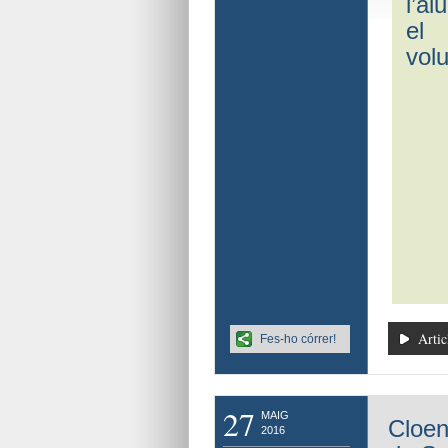
l’al
el
volu
Artic
Fes-ho córrer!
27
MAIG
Cloen
2016