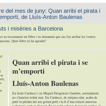
bre del mes de juny: Quan arribi el pirata i
emporti, de Lluís-Anton Baulenas
uts i misèries a Barcelona
s us recomanem un llibre i us demanem que ens feu arribar les vostres
acions. Quin llibre us ha agradat?
Quan arribi el pirata i se
m’emporti
Lluís-Anton Baulenas
En Jesús Carducci i en Miquel-Deogràcies Gambús, normalment,
no s’haurien trobat mai. En Carducci, de mitjana edat, acaba de
patir la pèrdua del seu germà petit i la fi d’una relació amorosa
turbulenta amb en Gerard. Té un petit gabinet d’atenció mèdica al