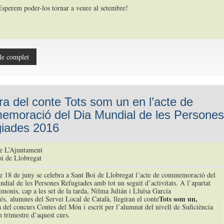
Esperem poder-los tornar a veure al setembre!
le complet
ra del conte Tots som un en l’acte de
moració del Dia Mundial de les Persones
iades 2016
e L’Ajuntament
i de Llobregat
e 18 de juny se celebra a Sant Boi de Llobregat l´acte de commemoració del
dial de les Persones Refugiades amb tot un seguit d’activitats. A l’apartat
imonis, cap a les set de la tarda, Nilma Julián i Lluïsa García
Tots som un,
s, alumnes del Servei Local de Català, llegiran el conte
ta del concurs Contes del Món i escrit per l’alumnat del nivell de Suficiència
n trimestre d’aquest curs.