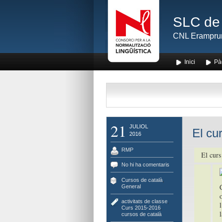
SLC de 
CNL Erampru
Inici
Pà
21
JULIOL
El cur
2016
RMP
El curs
No hi ha comentaris
Cursos de català
,
General
activitats de classe
,
Curs 2015-2016
,
l
cursos de català