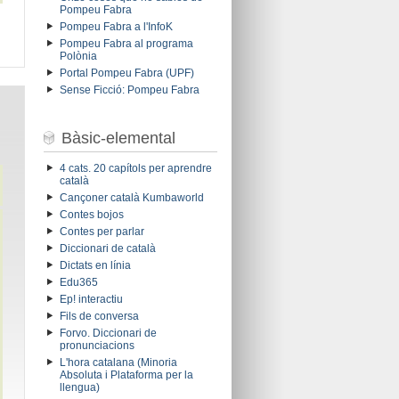
Pompeu Fabra
Pompeu Fabra a l'InfoK
Pompeu Fabra al programa
Polònia
Portal Pompeu Fabra (UPF)
Sense Ficció: Pompeu Fabra
Bàsic-elemental
4 cats. 20 capítols per aprendre
català
Cançoner català Kumbaworld
Contes bojos
Contes per parlar
Diccionari de català
Dictats en línia
Edu365
Ep! interactiu
Fils de conversa
Forvo. Diccionari de
pronunciacions
L'hora catalana (Minoria
Absoluta i Plataforma per la
llengua)