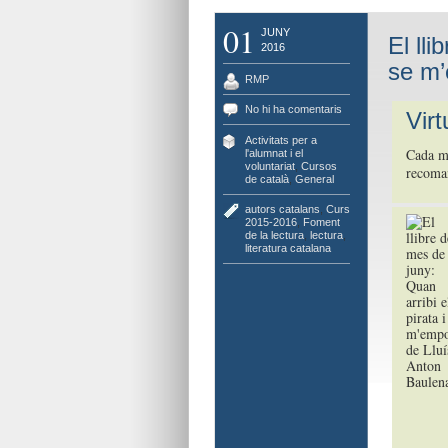
01
JUNY
El lli
2016
se m’
RMP
No hi ha comentaris
Virt
Activitats per a
Cada me
l'alumnat i el
voluntariat
,
Cursos
recoman
de català
,
General
autors catalans
,
Curs
2015-2016
,
Foment
de la lectura
,
lectura
,
literatura catalana