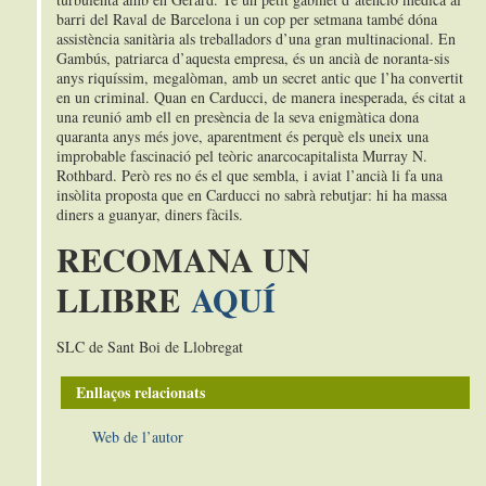
barri del Raval de Barcelona i un cop per setmana també dóna
assistència sanitària als treballadors d’una gran multinacional. En
Gambús, patriarca d’aquesta empresa, és un ancià de noranta-sis
anys riquíssim, megalòman, amb un secret antic que l’ha convertit
en un criminal. Quan en Carducci, de manera inesperada, és citat a
una reunió amb ell en presència de la seva enigmàtica dona
quaranta anys més jove, aparentment és perquè els uneix una
improbable fascinació pel teòric anarcocapitalista Murray N.
Rothbard. Però res no és el que sembla, i aviat l’ancià li fa una
insòlita proposta que en Carducci no sabrà rebutjar: hi ha massa
diners a guanyar, diners fàcils.
RECOMANA UN
LLIBRE
AQUÍ
SLC de Sant Boi de Llobregat
Enllaços relacionats
Web de l’autor