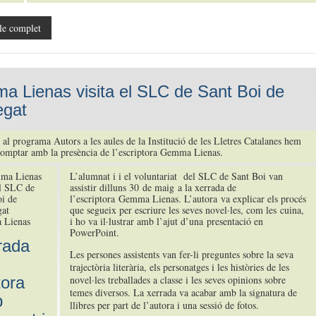
le complet
 Lienas visita el SLC de Sant Boi de
egat
 al programa Autors a les aules de la Institució de les Lletres Catalanes hem
omptar amb la presència de l’escriptora Gemma Lienas.
L’alumnat i i el voluntariat del SLC de Sant Boi van
assistir dilluns 30 de maig a la xerrada de
l’escriptora Gemma Lienas. L’autora va explicar els procés
que segueix per escriure les seves novel·les, com les cuina,
Lienas
i ho va il·lustrar amb l’ajut d’una presentació en
PowerPoint.
rada
Les persones assistents van fer-li preguntes sobre la seva
trajectòria literària, els personatges i les històries de les
tora
novel·les treballades a classe i les seves opinions sobre
temes diversos. La xerrada va acabar amb la signatura de
b
llibres per part de l’autora i una sessió de fotos.