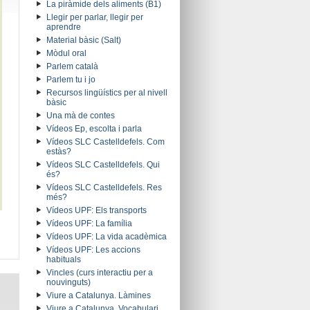
La piràmide dels aliments (B1)
Llegir per parlar, llegir per
aprendre
Material bàsic (Salt)
Mòdul oral
Parlem català
Parlem tu i jo
Recursos lingüístics per al nivell
bàsic
Una mà de contes
Vídeos Ep, escolta i parla
Vídeos SLC Castelldefels. Com
estàs?
Vídeos SLC Castelldefels. Qui
és?
Vídeos SLC Castelldefels. Res
més?
Vídeos UPF: Els transports
Vídeos UPF: La família
Vídeos UPF: La vida acadèmica
Vídeos UPF: Les accions
habituals
Vincles (curs interactiu per a
nouvinguts)
Viure a Catalunya. Làmines
Viure a Catalunya. Vocabulari