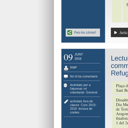
Artic
Fes-ho córrer!
09
JUNY
Lectu
2016
comme
RMP
Refug
No hi ha comentaris
Plaça d
Activitats per a
l'alumnat i el
Sant Bo
voluntariat
,
General
Dissabt
activitats fora de
Dia Mun
classe
,
Curs 2015-
de Test
2016
,
lectura de
contes
Aragoné
finalis
1 del 2